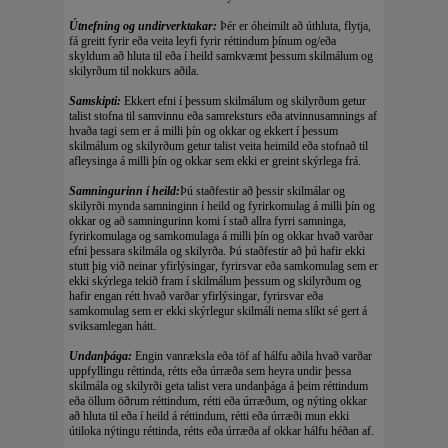
Útnefning og undirverktakar:
Þér er óheimilt að úthluta, flytja,
fá greitt fyrir eða veita leyfi fyrir réttindum þínum og/eða
skyldum að hluta til eða í heild samkvæmt þessum skilmálum og
skilyrðum til nokkurs aðila.
Samskipti:
Ekkert efni í þessum skilmálum og skilyrðum getur
talist stofna til samvinnu eða samreksturs eða atvinnusamnings af
hvaða tagi sem er á milli þín og okkar og ekkert í þessum
skilmálum og skilyrðum getur talist veita heimild eða stofnað til
afleysinga á milli þín og okkar sem ekki er greint skýrlega frá.
Samningurinn í heild:
Þú staðfestir að þessir skilmálar og
skilyrði mynda samninginn í heild og fyrirkomulag á milli þín og
okkar og að samningurinn komi í stað allra fyrri samninga,
fyrirkomulaga og samkomulaga á milli þín og okkar hvað varðar
efni þessara skilmála og skilyrða. Þú staðfestir að þú hafir ekki
stutt þig við neinar yfirlýsingar, fyrirsvar eða samkomulag sem er
ekki skýrlega tekið fram í skilmálum þessum og skilyrðum og
hafir engan rétt hvað varðar yfirlýsingar, fyrirsvar eða
samkomulag sem er ekki skýrlegur skilmáli nema slíkt sé gert á
sviksamlegan hátt.
Undanþága:
Engin vanræksla eða töf af hálfu aðila hvað varðar
uppfyllingu réttinda, rétts eða úrræða sem heyra undir þessa
skilmála og skilyrði geta talist vera undanþága á þeim réttindum
eða öllum öðrum réttindum, rétti eða úrræðum, og nýting okkar
að hluta til eða í heild á réttindum, rétti eða úrræði mun ekki
útiloka nýtingu réttinda, rétts eða úrræða af okkar hálfu héðan af.