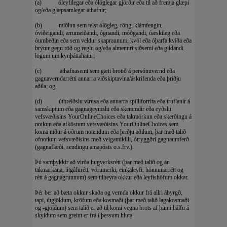
(a) óleyfilegar eða ólöglegar gjörðir eða til að fremja glæpi
og/eða glæpsamlegar athafnir;
(b) miðlun sem telst ólögleg, röng, klámfengin,
óviðeigandi, ærumeiðandi, ógnandi, móðgandi, óæskileg eða
óumbeðin eða sem veldur skapraunum, kvöl eða óþarfa kvíða eða
brýtur gegn röð og reglu og/eða almennri siðsemi eða gildandi
lögum um kynþáttahatur;
(c) athafnasemi sem gæti brotið á persónuvernd eða
gagnaverndarrétti annarra viðskiptavina/áskrifenda eða þriðju
aðila; og
(d) útbreiðslu vírusa eða annarra spilliforrita eða truflanir á
samskiptum eða gagnageymslu eða skemmdir eða eyðslu
vefsvæðisins YourOnlineChoices eða takmörkun eða skerðingu á
notkun eða afköstum vefsvæðisins YourOnlineChoices sem
koma niður á öðrum notendum eða þriðju aðilum, þar með talið
ofnotkun vefsvæðisins með veigamikilli, ótryggðri gagnaumferð
(gagnaflæði, sendingu amapósts o.s.frv.).
Þú samþykkir að virða hugverksrétt (þar með talið og án
takmarkana, útgáfurétt, vörumerki, einkaleyfi, hönnunarrétt og
rétt á gagnagrunnum) sem tilheyra okkur eða leyfishöfum okkar.
Þér ber að bæta okkur skaða og vernda okkur frá allri ábyrgð,
tapi, útgjöldum, kröfum eða kostnaði (þar með talið lagakostnaði
og -gjöldum) sem talið er að til komi vegna brots af þinni hálfu á
skyldum sem greint er frá í þessum hluta.