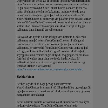
Upplýsingar um vefkökur er að finna í persónuverndarstefnunni
https://www.youronlinechoices.com/uk/protecting-your-privacy.
Ef þú notar vefsvæðið YourOnlineChoices í annarri tölvu eða
vafra, eða hreinsar/eyðir vefkökunum, munum við ekki geta
munað valkostina þína og þú þarft að fara aftur á vefsvæðið
YourOnlineChoices til að merkja við þá aftur. Þess að auki virkar
vefsvæðið YourOnlineChoices ekki sem skyldi ef vafrinn þinn er
stilltur til að útiloka vefkökur þar sem ekki er hægt að leggja
valkostina þína á minnið án valkökunnar.
Þó svo að við nýtum okkur hóflega viðskiptavild til að senda
valkostina sem þú velur á YourOnlineChoices til viðeigandi
fyrirtækja sem eru skráð á vefsvæðinu þegar þú merkir við
valkostina, er vefsvæðið YourOnlineChoices veitt „eins og það
er“ og „samkvæmt tiltækileika“ og við greinum ekki frá því,
ábyrgjumst ekki, veitum engin skilyrði, tryggingar eða skilmála
fyrir því að valkostirnir þínir verði eða haldist virkir. Ef
valkostirnir þínir eru ekki virkir geturðu sent inn kvörtun og
leitað að úrlausn á vefsvæðinu
https://www.youronlinechoices.com/uk/make-a-complaint
.
Skyldur þínar
Þér ber skylda til að haga þér og nota vefsvæðið
YourOnlineChoices í samræmi við öll gildandi lög og reglugerðir
og á þann máta sem búast má við af skynsamlegum, ábyrgum og
nærgætnum einstaklingi.
Þér er óheimilt að nota vefsvæðið YourOnlineChoices eða leyfa
notkun vefsvæðisins YourOnlineChoices ef um ræðir: