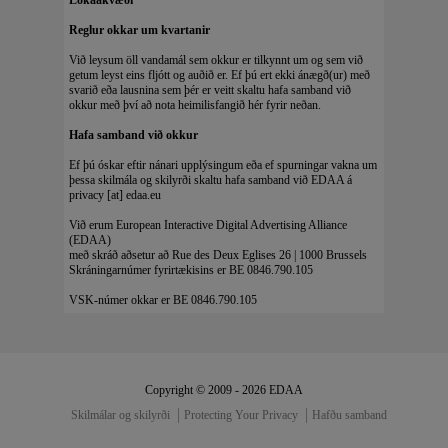
Lokaákvæði
Reglur okkar um kvartanir
Við leysum öll vandamál sem okkur er tilkynnt um og sem við
getum leyst eins fljótt og auðið er. Ef þú ert ekki ánægð(ur) með
svarið eða lausnina sem þér er veitt skaltu hafa samband við
okkur með því að nota heimilisfangið hér fyrir neðan.
Hafa samband við okkur
Ef þú óskar eftir nánari upplýsingum eða ef spurningar vakna um
þessa skilmála og skilyrði skaltu hafa samband við EDAA á
privacy [at] edaa.eu
Við erum European Interactive Digital Advertising Alliance
(EDAA)
með skráð aðsetur að Rue des Deux Eglises 26 | 1000 Brussels
Skráningarnúmer fyrirtækisins er BE 0846.790.105
VSK-númer okkar er BE 0846.790.105
Copyright © 2009 - 2026 EDAA
Skilmálar og skilyrði
Protecting Your Privacy
Hafðu samband