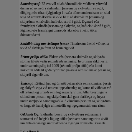
Samningsrof:
Ef svo vill til að dómstóll eða valdbært yfirvald
dæmir að ákvæði í skilmálum þessum og skilyrðum sé ógilt,
ólöglegt eða óframfylgjanlegt í hvaða dómsumdæmi sem er, skal
telja að umrætt ákvæði sé ekki hluti af skilmálum þessum og
skilyrðum, en að slíkt hafi ekki áhrif á gildi, lögmæti eða
framfylgni skilmála þessara og skilyrða, og hafi ekki áhrif á gildi,
lögmæti eða framfylgni umrædds ákvæðis í neinu öðru
dómsumdæmi.
Skuldbinding um virðingu frests:
Tímafrestur á ekki við nema
tekið sé skýrlega fram að hann eigi við.
Réttur þriðju aðila:
Ekkert efni þessara skilmála og skilyrða
stofnar til eða veitir réttindi eða ávinning, hvort sem slíkt heyrir
undir samningslög frá 1999 (réttindi þriðju aðila) eða komi
nokkrum aðila til góða fyrir utan þá aðila sem skilmálar þessir og
skilyrði eiga við um.
Ýmislegt:
Réttindi þau og úrræði þeirra aðila sem skilmálar þessir
og skilyrði eiga við um eru uppsafnanleg og koma til viðbótar við
öll réttindi og úrræði sem lög segja fyrir um. Allar breytingar á
skilmálum þessum og skilyrðum skal gera skriflega og heyra
undir samþykki samningsaðila. Skilmálum þessum og skilyrðum
er hægt að framfylgja af mótaðila og í gegnum stafræna ritun.
Gildandi lög:
Skilmálar þessir og skilyrði eru sett saman í
samræmi við belgísk lög og aðilar þeir sem samningurinn á við
um falla endanlega undir almenna lögsögu dómstóla Brussels.