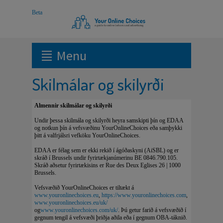
Menu
Skilmálar og skilyrði
Almennir skilmálar og skilyrði
Undir þessa skilmála og skilyrði heyra samskipti þín og EDAA
og notkun þín á vefsvæðinu YourOnlineChoices eða samþykki
þitt á valfrjálsri vefköku YourOnlineChoices.
EDAA er félag sem er ekki rekið í ágóðaskyni (AiSBL) og er
skráð í Brussels undir fyrirtækjanúmerinu BE 0846.790.105.
Skráð aðsetur fyrirtækisins er Rue des Deux Eglises 26 | 1000
Brussels.
Vefsvæðið YourOnlineChoices er tiltækt á
www.youronlinechoices.eu
,
https://www.youronlinechoices.com
,
www.youronlinechoices.eu/uk/
og
www.youronlinechoices.com/uk/
. Þú getur farið á vefsvæðið í
gegnum tengil á vefsvæði þriðja aðila eða í gegnum OBA-táknið.