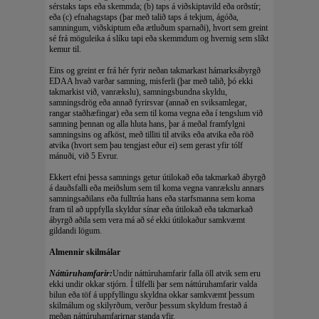
sérstaks taps eða skemmda; (b) taps á viðskiptavild eða orðstír;
eða (c) efnahagstaps (þar með talið taps á tekjum, ágóða,
samningum, viðskiptum eða ætluðum sparnaði), hvort sem greint
sé frá möguleika á slíku tapi eða skemmdum og hvernig sem slíkt
kemur til.
Eins og greint er frá hér fyrir neðan takmarkast hámarksábyrgð
EDAA hvað varðar samning, misferli (þar með talið, þó ekki
takmarkist við, vanrækslu), samningsbundna skyldu,
samningsdrög eða annað fyrirsvar (annað en sviksamlegar,
rangar staðhæfingar) eða sem til koma vegna eða í tengslum við
samning þennan og alla hluta hans, þar á meðal framfylgni
samningsins og afköst, með tilliti til atviks eða atvika eða röð
atvika (hvort sem þau tengjast eður ei) sem gerast yfir tólf
mánuði, við 5 Evrur.
Ekkert efni þessa samnings getur útilokað eða takmarkað ábyrgð
á dauðsfalli eða meiðslum sem til koma vegna vanrækslu annars
samningsaðilans eða fulltrúa hans eða starfsmanna sem koma
fram til að uppfylla skyldur sínar eða útilokað eða takmarkað
ábyrgð aðila sem vera má að sé ekki útilokaður samkvæmt
gildandi lögum.
Almennir skilmálar
Náttúruhamfarir:
Undir náttúruhamfarir falla öll atvik sem eru
ekki undir okkar stjórn. Í tilfelli þar sem náttúruhamfarir valda
bilun eða töf á uppfyllingu skyldna okkar samkvæmt þessum
skilmálum og skilyrðum, verður þessum skyldum frestað á
meðan náttúruhamfarirnar standa yfir.