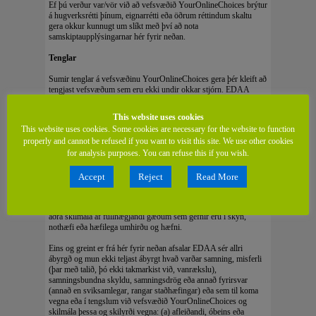
Ef þú verður var/vör við að vefsvæðið YourOnlineChoices brýtur
á hugverksrétti þínum, eignarrétti eða öðrum réttindum skaltu
gera okkur kunnugt um slíkt með því að nota
samskiptaupplýsingarnar hér fyrir neðan.
Tenglar
Sumir tenglar á vefsvæðinu YourOnlineChoices gera þér kleift að
tengjast vefsvæðum sem eru ekki undir okkar stjórn. EDAA
gefur þessa tengla upp þér til aukinna þæginda. Birting tengla er
ekki undir ábyrgð EDAA og EDAA ber ekki ábyrgð á efni
This website uses cookies
vefsvæðisins sem tengillinn vísar á. Notkun þín á tenglunum er
This website uses cookies. Some cookies are necessary for the website to function
undir þinni eigin ábyrgð.
properly and cannot be refused if you want to visit this site. We use other cookies
for analysis purposes. You can refuse this if you wish.
Takmarkanir og útilokanir á ábyrgð
EDAA afsalar sér skýrlega öllu komandi fyrirsvari, ábyrgð,
Accept
Reject
Read More
skilyrðum eða öðrum skilmálum, hvort sem slíkt er tekið skýrlega
fram eða gefið í skyn með samþykkt, tryggingu eða með öðrum
hætti, þar með talið, þó ekki takmarkist við, ábyrgðir, skilyrði eða
aðra skilmála af fullnægjandi gæðum sem gefnir eru í skyn,
nothæfi eða hæfilega umhirðu og hæfni.
Eins og greint er frá hér fyrir neðan afsalar EDAA sér allri
ábyrgð og mun ekki teljast ábyrgt hvað varðar samning, misferli
(þar með talið, þó ekki takmarkist við, vanrækslu),
samningsbundna skyldu, samningsdrög eða annað fyrirsvar
(annað en sviksamlegar, rangar staðhæfingar) eða sem til koma
vegna eða í tengslum við vefsvæðið YourOnlineChoices og
skilmála þessa og skilyrði vegna: (a) afleiðandi, óbeins eða