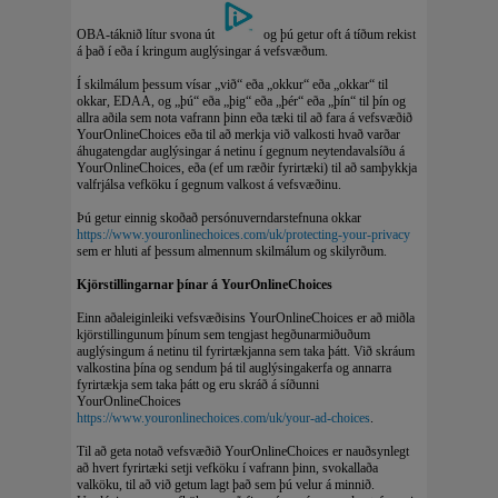
OBA-táknið lítur svona út
og þú getur oft á tíðum rekist
á það í eða í kringum auglýsingar á vefsvæðum.
Í skilmálum þessum vísar „við“ eða „okkur“ eða „okkar“ til
okkar, EDAA, og „þú“ eða „þig“ eða „þér“ eða „þín“ til þín og
allra aðila sem nota vafrann þinn eða tæki til að fara á vefsvæðið
YourOnlineChoices eða til að merkja við valkosti hvað varðar
áhugatengdar auglýsingar á netinu í gegnum neytendavalsíðu á
YourOnlineChoices, eða (ef um ræðir fyrirtæki) til að samþykkja
valfrjálsa vefköku í gegnum valkost á vefsvæðinu.
Þú getur einnig skoðað persónuverndarstefnuna okkar
https://www.youronlinechoices.com/uk/protecting-your-privacy
sem er hluti af þessum almennum skilmálum og skilyrðum.
Kjörstillingarnar þínar á YourOnlineChoices
Einn aðaleiginleiki vefsvæðisins YourOnlineChoices er að miðla
kjörstillingunum þínum sem tengjast hegðunarmiðuðum
auglýsingum á netinu til fyrirtækjanna sem taka þátt. Við skráum
valkostina þína og sendum þá til auglýsingakerfa og annarra
fyrirtækja sem taka þátt og eru skráð á síðunni
YourOnlineChoices
https://www.youronlinechoices.com/uk/your-ad-choices
.
Til að geta notað vefsvæðið YourOnlineChoices er nauðsynlegt
að hvert fyrirtæki setji vefköku í vafrann þinn, svokallaða
valköku, til að við getum lagt það sem þú velur á minnið.