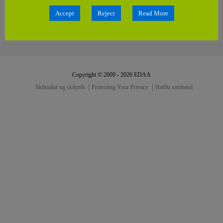
Accept
Reject
Read More
Copyright © 2009 - 2026 EDAA
Skilmálar og skilyrði
Protecting Your Privacy
Hafðu samband