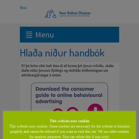
Menu
Hlaða niður handbók
Ef þú hefur ekki haft tíma til að kynna þér þessa vefsíðu, skaltu
hlaða niður þessum fljótlegu og einföldu leiðbeiningum um
atferlisauglýsingar á netinu.
This website uses cookies
This website uses cookies. Some cookies are necessary for the website to function
properly and cannot be refused if you want to visit this site. We use other cookies
for analysis purposes. You can refuse this if you wish.