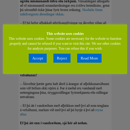
og/eða mismunandi tölvu eða tækjum.
Vinsamlegast athugaðu
að ef mismunandi notandareikningar eru á tölvu heimilisins, getur
þú sérsniðið óskir þínar fyrir hvern reikning.
Skoðaðu fimm
mikilvægustu ábendingar okkar
.
– Ef þú hefur afþakkað atferlisauglýsingar og ákveður síðan að
þú kjósir frekar að fá auglýsingar sem tengjast áhugasviðum
þínum, geturðu óskað eftir því með því að nota sama formið á
This website uses cookies
afþökkunarsíðunni
. Einnig geturðu eytt kökunum á vafranum
This website uses cookies. Some cookies are necessary for the website to function
þínum.
Skoðaðu fimm mikilvægustu ábendingarnar okkar til að
properly and cannot be refused if you want to visit this site. We use other cookies
gera það
.
for analysis purposes. You can refuse this if you wish.
– Ef þú átt í einhverjum sérstökum eða viðvarandi vandræðum
með að nota afþökkunarsíðuna okkar, vinsamlegast sjá hér að
Accept
Reject
Read More
neðan.
Áttu í vandræðum með að nota afþökkunartólið á
vefsíðunni?
– Ákveðnir þættir gætu haft áhrif á árangur af afþökkunarsíðunni
sem við höfum ekki stjórn á. Þar á meðal eru vandamál með
nettenginguna þína, öryggisstillingar fyrirtækjaneta eða stillingar
netvafrans.
– Ef þú átt í vandræðum með afþökkun með því að nota tenglana
á vefsíðunni, mælum við með því að þú byrjir á því að
reyna
aftur
.
Ef þú átt enn í vandræðum, sjá hér að neðan.