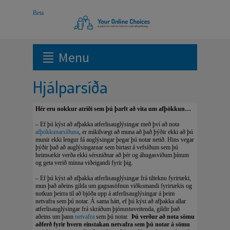
Menu
Hjálparsíða
Hér eru nokkur atriði sem þú þarft að vita um afþökkun…
– Ef þú kýst að afþakka atferlisauglýsingar með því að nota
afþökkunarsíðuna
, er mikilvægt að muna að það þýðir ekki að þú
munir ekki lengur fá auglýsingar þegar þú notar netið. Hins vegar
þýðir það að auglýsingarnar sem birtast á vefsíðum sem þú
heimsækir verða ekki sérsniðnar að þér og áhugasviðum þínum
og geta verið minna viðeigandi fyrir þig.
– Ef þú kýst að afþakka atferlisauglýsingar frá tilteknu fyrirtæki,
mun það aðeins gilda um gagnasöfnun viðkomandi fyrirtækis og
notkun þeirra til að bjóða upp á atferlisauglýsingar á þeim
netvafra sem þú notar. Á sama hátt, ef þú kýst að afþakka allar
atferlisauglýsingar frá skráðum þjónustuveitenda, gildir það
aðeins um þann
netvafra
sem þú notar.
Þú verður að nota sömu
aðferð fyrir hvern einstakan netvafra sem þú notar á sömu