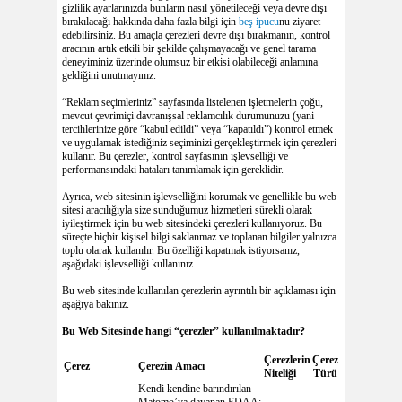
gizlilik ayarlarınızda bunların nasıl yönetileceği veya devre dışı
bırakılacağı hakkında daha fazla bilgi için
beş ipucu
nu ziyaret
edebilirsiniz. Bu amaçla çerezleri devre dışı bırakmanın, kontrol
aracının artık etkili bir şekilde çalışmayacağı ve genel tarama
deneyiminiz üzerinde olumsuz bir etkisi olabileceği anlamına
geldiğini unutmayınız.
“Reklam seçimleriniz” sayfasında listelenen işletmelerin çoğu,
mevcut çevrimiçi davranışsal reklamcılık durumunuzu (yani
tercihlerinize göre “kabul edildi” veya “kapatıldı”) kontrol etmek
ve uygulamak istediğiniz seçiminizi gerçekleştirmek için çerezleri
kullanır. Bu çerezler, kontrol sayfasının işlevselliği ve
performansındaki hataları tanımlamak için gereklidir.
Ayrıca, web sitesinin işlevselliğini korumak ve genellikle bu web
sitesi aracılığıyla size sunduğumuz hizmetleri sürekli olarak
iyileştirmek için bu web sitesindeki çerezleri kullanıyoruz. Bu
süreçte hiçbir kişisel bilgi saklanmaz ve toplanan bilgiler yalnızca
toplu olarak kullanılır. Bu özelliği kapatmak istiyorsanız,
aşağıdaki işlevselliği kullanınız.
Bu web sitesinde kullanılan çerezlerin ayrıntılı bir açıklaması için
aşağıya bakınız.
Bu Web Sitesinde hangi “çerezler” kullanılmaktadır?
Çerezlerin
Çerez
Çerez
Çerezin Amacı
Niteliği
Türü
Kendi kendine barındırılan