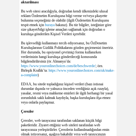
aktarılması
Bu web sitesi aracılığıyla, doğrudan kendi ülkenizdeki ulusal
reklam Özdenetim Kuruluşuna bilgi verme ve/veya şikayette
bulunma seçeneğiniz de olabilir (ilgili Özdenetim Kuruluşunu
tespit etmek için
buraya
bakınız). Bu tür bilgiler, isteğinize göre
size şikayet/bilgi işleme amaçları sağlamak için doğrudan o
kuruluşa gönderilen Kişisel Verileri içerebilir.
Bu işlevselliği kullanmayı tercih ediyorsanız, bu ÖzDenetim
Kuruluşlarının Gizlilik Politikalarını gözden geçirmenizi öneririz.
Her durumda, bu opsiyonel çevrimiçi formu kullanırken
verilerinizin hangi kuruluşa gönderileceği konusunda
bilgilendirilirsiniz (ör. Almanya’da:
https://www.youronlinechoices.com/de/beschwerde/
; örn.
Birleşik Krallık’ta:
https://www.youronlinechoices.com/uk/make-
a-complaint
)
EDAA, bu sitede topladığınız kişisel verileri (bazı istisnai
durumlar dışında ve yalnızca önceden verdiğiniz açık rızayla),
yasalar, resmi veya mahkeme emirleri ile ilgili herhangi bir yasal
zorunluluk saklı kalmak kaydıyla, başka kuruluşlara ifşa etmez
veya onlarla paylaşmaz.
Çerezler
Çerezler, web tarayıcınız tarafından saklanan küçük bilgi
paketleridir. Ziyaret ettiğiniz web siteleri tarafından web
tarayıcınıza yerleştirilirler. Çerezlerin kullanılmadığından emin
olmak istiyorsanız, aşağıya bakabilir veya web tarayıcınızın