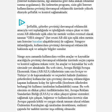
(İnternet kullanıcılarına, ilgi alanlarına göre daha alakalı reklamlar
sunma uygulaması). Bu özdenetim programı, sizin gibi İnternet
kullanıcılarına çevrimiçi davranışsal reklamcılık üzerinde yüksek
düzeyde şeffaflık ve kontrol sağlamaktadır.
Şeffaflık, şirketler çevrimiçi davranışsal reklamcılık
amacıyla veri topladığında ve işlediğinde ortaya çıkan ve tüm
resmi AB dillerinde eşlik eden bir metinle verilen evrensel olarak
tanınan “OBA simgesi” (her resmi AB dili için eşlik eden metnin
tam listesine
buradan
ulaşabilirsiniz) ile sağlanır. Simgeye
tıklandığında, kullanıcılara çevrimiçi davranışsal reklamcılık
hakkında açık ve anlaşılır bilgiler sunulur.
Simge aynı zamanda kullanıcılara verilen araçlar ve kaynaklar
aracılığıyla çevrimiçi davranışsal reklamlar üzerinde seçim yapma
ve kontrol sağlama imkanı verir; bu araçlar ve kaynaklar bu web
sitesinde yer almaktadır. Bu web sitesi, Avrupa Birliği/Avrupa
Ekonomik Alanı (AB/AEA) ülkelerinin yanı sıra İsviçre ve
Türkiye’yi de kapsamaktadır ve seçmeleri halinde (katılımcı
şirketlerden) kullanıcılar için çevrimiçi davranış reklamcılığını
kapatan kullanımı kolay bir işlevsellik (listelenen ülkelerden
herhangi bir kullanıcı tarafından kullanılabilir) sunar. Bu web
sitesinin en dikkat çekici özelliklerinden biri, Avrupa Reklam
Standartları Birliği (EASA) ve etkin şikayet işleme sistemleri
sağlamak için çalışan, bağımsız ve kullanıcılara ücretsiz olan
Avrupa çapında köklü ve yaygın olarak tanınan ulusal reklam
Özdenetim Kuruluşları ağı tarafından desteklenen, endüstri
çapında bir taahhüt üzerine inşa edilmiş olmasıdır.