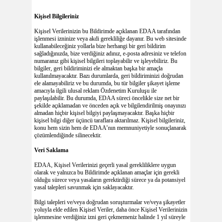
Kişisel Bilgileriniz
Kişisel Verilerinizin bu Bildirimde açıklanan EDAA tarafından
işlenmesi izninize veya akdi gerekliliğe dayanır. Bu web sitesinde
kullanabileceğiniz yollarla bize herhangi bir geri bildirim
sağladığınızda, bize verdiğiniz adınız, e-posta adresiniz ve telefon
numaranız gibi kişisel bilgileri toplayabilir ve işleyebiliriz. Bu
bilgiler, geri bildiriminizi ele almaktan başka bir amaçla
kullanılmayacaktır. Bazı durumlarda, geri bildiriminizi doğrudan
ele alamayabiliriz ve bu durumda, bu tür bilgiler şikayet işleme
amacıyla ilgili ulusal reklam Özdenetim Kuruluşu ile
paylaşılabilir. Bu durumda, EDAA süreci öncelikle size net bir
şekilde açıklamadan ve önceden açık ve bilgilendirilmiş onayınızı
almadan hiçbir kişisel bilgiyi paylaşmayacaktır. Başka hiçbir
kişisel bilgi diğer üçüncü taraflara aktarılmaz. Kişisel bilgileriniz,
konu hem sizin hem de EDAA’nın memnuniyetiyle sonuçlanarak
çözümlendiğinde silinecektir.
Veri Saklama
EDAA, Kişisel Verilerinizi geçerli yasal gerekliliklere uygun
olarak ve yalnızca bu Bildirimde açıklanan amaçlar için gerekli
olduğu sürece veya yasaların gerektirdiği sürece ya da potansiyel
yasal talepleri savunmak için saklayacaktır.
Bilgi talepleri ve/veya doğrudan soruşturmalar ve/veya şikayetler
yoluyla elde edilen Kişisel Veriler, daha önce Kişisel Verilerinizin
işlenmesine verdiğiniz izni geri çekmemeniz halinde 1 yıl süreyle