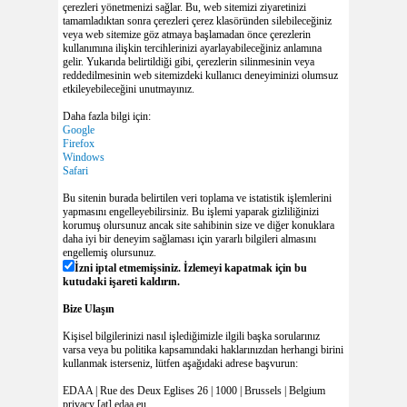
çerezleri yönetmenizi sağlar. Bu, web sitemizi ziyaretinizi
tamamladıktan sonra çerezleri çerez klasöründen silebileceğiniz
veya web sitemize göz atmaya başlamadan önce çerezlerin
kullanımına ilişkin tercihlerinizi ayarlayabileceğiniz anlamına
gelir. Yukarıda belirtildiği gibi, çerezlerin silinmesinin veya
reddedilmesinin web sitemizdeki kullanıcı deneyiminizi olumsuz
etkileyebileceğini unutmayınız.
Daha fazla bilgi için:
Google
Firefox
Windows
Safari
Bu sitenin burada belirtilen veri toplama ve istatistik işlemlerini
yapmasını engelleyebilirsiniz. Bu işlemi yaparak gizliliğinizi
korumuş olursunuz ancak site sahibinin size ve diğer konuklara
daha iyi bir deneyim sağlaması için yararlı bilgileri almasını
engellemiş olursunuz.
İzni iptal etmemişsiniz. İzlemeyi kapatmak için bu
kutudaki işareti kaldırın.
Bize Ulaşın
Kişisel bilgilerinizi nasıl işlediğimizle ilgili başka sorularınız
varsa veya bu politika kapsamındaki haklarınızdan herhangi birini
kullanmak isterseniz, lütfen aşağıdaki adrese başvurun:
EDAA | Rue des Deux Eglises 26 | 1000 | Brussels | Belgium
privacy [at] edaa.eu