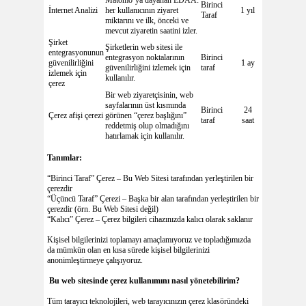
Matomo’ya dayanan EDAA:
Birinci
İnternet Analizi
her kullanıcının ziyaret
1 yıl
Taraf
miktarını ve ilk, önceki ve
mevcut ziyaretin saatini izler.
Şirket
Şirketlerin web sitesi ile
entegrasyonunun
entegrasyon noktalarının
Birinci
güvenilirliğini
1 ay
güvenilirliğini izlemek için
taraf
izlemek için
kullanılır.
çerez
Bir web ziyaretçisinin, web
sayfalarının üst kısmında
Birinci
24
Çerez afişi çerezi
görünen “çerez başlığını”
taraf
saat
reddetmiş olup olmadığını
hatırlamak için kullanılır.
Tanımlar:
“Birinci Taraf” Çerez – Bu Web Sitesi tarafından yerleştirilen bir
çerezdir
“Üçüncü Taraf” Çerezi – Başka bir alan tarafından yerleştirilen bir
çerezdir (örn. Bu Web Sitesi değil)
“Kalıcı” Çerez – Çerez bilgileri cihazınızda kalıcı olarak saklanır
Kişisel bilgilerinizi toplamayı amaçlamıyoruz ve topladığımızda
da mümkün olan en kısa sürede kişisel bilgilerinizi
anonimleştirmeye çalışıyoruz.
Bu web sitesinde çerez kullanımını nasıl yönetebilirim?
Tüm tarayıcı teknolojileri, web tarayıcınızın çerez klasöründeki