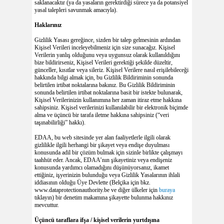
saklanacaktır (ya da yasaların gerektirdiği sürece ya da potansiyel
yasal talepleri savunmak amacıyla).
Haklarınız
Gizlilik Yasası gereğince, sizden bir talep gelmesinin ardından
Kişisel Verileri inceleyebilmeniz için size sunacağız. Kişisel
Verilerin yanlış olduğunu veya uygunsuz olarak kullanıldığını
bize bildirirseniz, Kişisel Verileri gerektiği şekilde düzeltir,
günceller, kısıtlar veya sileriz. Kişisel Verilere nasıl erişilebileceği
hakkında bilgi almak için, bu Gizlilik Bildiriminin sonunda
belirtilen irtibat noktalarına bakınız. Bu Gizlilik Bildiriminin
sonunda belirtilen irtibat noktalarına basit bir istekte bulunarak,
Kişisel Verilerinizin kullanımına her zaman itiraz etme hakkına
sahipsiniz. Kişisel verilerinizi kullanılabilir bir elektronik biçimde
alma ve üçüncü bir tarafa iletme hakkına sahipsiniz (“veri
taşınabilirliği” hakkı).
EDAA, bu web sitesinde yer alan faaliyetlerle ilgili olarak
gizlilikle ilgili herhangi bir şikayet veya endişe duyulması
konusunda adil bir çözüm bulmak için sizinle birlikte çalışmayı
taahhüt eder. Ancak, EDAA’nın şikayetiniz veya endişeniz
konusunda yardımcı olamadığını düşünüyorsanız, ikamet
ettiğiniz, işyerinizin bulunduğu veya Gizlilik Yasalarının ihlali
iddiasının olduğu Üye Devlette (Belçika için bkz.
www.dataprotectionauthority.be ve diğer ülkeler için
buraya
tıklayın) bir denetim makamına şikayette bulunma hakkınız
mevcuttur.
Üçüncü taraflara ifşa / kişisel verilerin yurtdışına