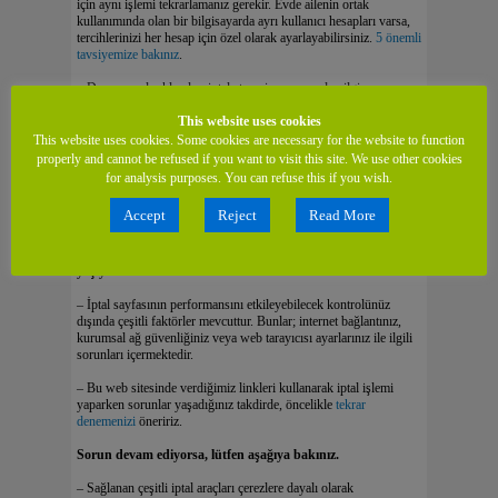
için aynı işlemi tekrarlamanız gerekir. Evde ailenin ortak
kullanımında olan bir bilgisayarda ayrı kullanıcı hesapları varsa,
tercihlerinizi her hesap için özel olarak ayarlayabilirsiniz.
5 önemli
tavsiyemize bakınız
.
– Davranışsal reklamları iptal etmeniz ve sonradan ilgi
alanlarınıza uygun reklamları almayı tercih etmeniz
This website uses cookies
durumunda,
iptal sayfamızda yer
alan aynı formu kullanarak
reklamları yeniden etkinleştirebilirsiniz. Alternatif olarak, web
This website uses cookies. Some cookies are necessary for the website to function
tarayıcınızdaki çerezleri de silebilirsiniz.
Bunun nasıl yapılacağı
properly and cannot be refused if you want to visit this site. We use other cookies
görmek için beş önemli tavsiyemize göz atınız
.
for analysis purposes. You can refuse this if you wish.
– İptal sayfasını kullanma konusunda belirli veya sürekli devam
Accept
Reject
Read More
eden sorunlar yaşamanız durumunda, lütfen aşağıya bakınız.
Bu site üzerindeki iptal aracını kullanırken sorun mu
yaşıyorsunuz?
– İptal sayfasının performansını etkileyebilecek kontrolünüz
dışında çeşitli faktörler mevcuttur. Bunlar; internet bağlantınız,
kurumsal ağ güvenliğiniz veya web tarayıcısı ayarlarınız ile ilgili
sorunları içermektedir.
– Bu web sitesinde verdiğimiz linkleri kullanarak iptal işlemi
yaparken sorunlar yaşadığınız takdirde, öncelikle
tekrar
denemenizi
öneririz.
Sorun devam ediyorsa, lütfen aşağıya bakınız.
– Sağlanan çeşitli iptal araçları çerezlere dayalı olarak