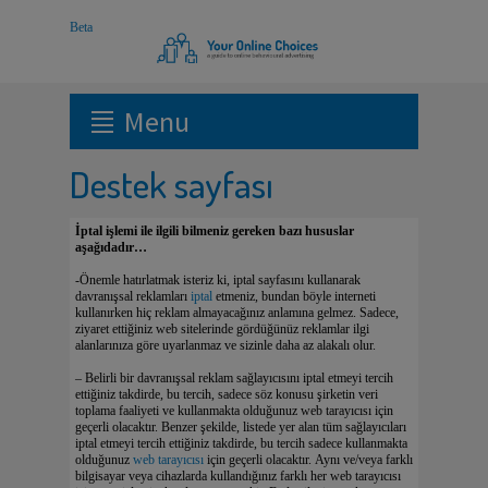
Menu
Destek sayfası
İptal işlemi ile ilgili bilmeniz gereken bazı hususlar
aşağıdadır…
-Önemle hatırlatmak isteriz ki, iptal sayfasını kullanarak
davranışsal reklamları
iptal
etmeniz, bundan böyle interneti
kullanırken hiç reklam almayacağınız anlamına gelmez. Sadece,
ziyaret ettiğiniz web sitelerinde gördüğünüz reklamlar ilgi
alanlarınıza göre uyarlanmaz ve sizinle daha az alakalı olur.
– Belirli bir davranışsal reklam sağlayıcısını iptal etmeyi tercih
ettiğiniz takdirde, bu tercih, sadece söz konusu şirketin veri
toplama faaliyeti ve kullanmakta olduğunuz web tarayıcısı için
geçerli olacaktır. Benzer şekilde, listede yer alan tüm sağlayıcıları
iptal etmeyi tercih ettiğiniz takdirde, bu tercih sadece kullanmakta
olduğunuz
web tarayıcısı
için geçerli olacaktır. Aynı ve/veya farklı
bilgisayar veya cihazlarda kullandığınız farklı her web tarayıcısı