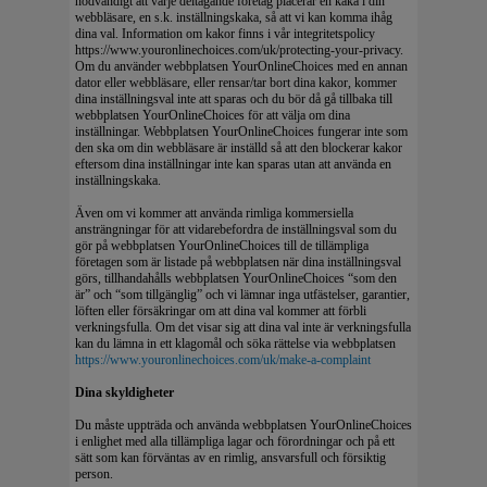
nödvändigt att varje deltagande företag placerar en kaka i din
webbläsare, en s.k. inställningskaka, så att vi kan komma ihåg
dina val. Information om kakor finns i vår integritetspolicy
https://www.youronlinechoices.com/uk/protecting-your-privacy.
Om du använder webbplatsen YourOnlineChoices med en annan
dator eller webbläsare, eller rensar/tar bort dina kakor, kommer
dina inställningsval inte att sparas och du bör då gå tillbaka till
webbplatsen YourOnlineChoices för att välja om dina
inställningar. Webbplatsen YourOnlineChoices fungerar inte som
den ska om din webbläsare är inställd så att den blockerar kakor
eftersom dina inställningar inte kan sparas utan att använda en
inställningskaka.
Även om vi kommer att använda rimliga kommersiella
ansträngningar för att vidarebefordra de inställningsval som du
gör på webbplatsen YourOnlineChoices till de tillämpliga
företagen som är listade på webbplatsen när dina inställningsval
görs, tillhandahålls webbplatsen YourOnlineChoices “som den
är” och “som tillgänglig” och vi lämnar inga utfästelser, garantier,
löften eller försäkringar om att dina val kommer att förbli
verkningsfulla. Om det visar sig att dina val inte är verkningsfulla
kan du lämna in ett klagomål och söka rättelse via webbplatsen
https://www.youronlinechoices.com/uk/make-a-complaint
Dina skyldigheter
Du måste uppträda och använda webbplatsen YourOnlineChoices
i enlighet med alla tillämpliga lagar och förordningar och på ett
sätt som kan förväntas av en rimlig, ansvarsfull och försiktig
person.