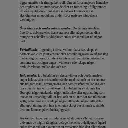
ligger utanför vår rimliga kontroll. Om en force majeure-händelse
ger upphov till ett misslyckande eller en försening i fullgörandet
av våra skyldigheter enligt dessa villkor kommer dessa
skyldigheter att upphävas under force majeure-händelsens
varaktighet.
Överlåtelse och underentreprenader:
Du får inte överlåta,
överföra, debitera eller licensera hela eller någon del av dina
rättigheter och/eller skyldigheter enligt dessa villkor till någon
part.
Förhållande:
Ingenting i dessa villkor ska anses skapa ett
partnerskap eller joint venture eller anställningsavtal av något slag
mellan dig och oss, och det ska inte anses ge någon befogenhet
som inte uttryckligen anges i villkoren eller skapa någon
ombudsrelation mellan dig och oss.
Hela avtalet:
Du bekräftar att dessa villkor och bestämmelser
anger hela avtalet och samförståndet med oss och att det ersätter
alla tidigare avtal, arrangemang och samförstånd mellan dig och
oss som rör ämnet för villkoren. Du bekräftar att du inte har
åberopat något uttalande, någon utfästelse eller uppfattning som
inte är ett uttryckligt villkor häri och att du inte har rätt till någon
gottgörelse med avseende på något uttalande, någon utfästelse
eller uppfattning som inte är en uttryckligt bestämmelse, såvida
den inte lämnats på ett bedrägligt sätt.
Avstående:
Ingen parts underlåtenhet att utöva eller ett försenat
utövande av någon rättighet, befogenhet eller avhjälpande åtgärd
enligt dessa villkor ska utgöra ett avstående från den eller någon