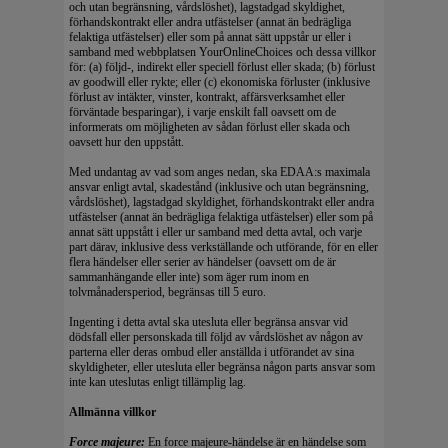
och utan begränsning, vårdslöshet), lagstadgad skyldighet,
förhandskontrakt eller andra utfästelser (annat än bedrägliga
felaktiga utfästelser) eller som på annat sätt uppstår ur eller i
samband med webbplatsen YourOnlineChoices och dessa villkor
för: (a) följd-, indirekt eller speciell förlust eller skada; (b) förlust
av goodwill eller rykte; eller (c) ekonomiska förluster (inklusive
förlust av intäkter, vinster, kontrakt, affärsverksamhet eller
förväntade besparingar), i varje enskilt fall oavsett om de
informerats om möjligheten av sådan förlust eller skada och
oavsett hur den uppstått.
Med undantag av vad som anges nedan, ska EDAA:s maximala
ansvar enligt avtal, skadestånd (inklusive och utan begränsning,
vårdslöshet), lagstadgad skyldighet, förhandskontrakt eller andra
utfästelser (annat än bedrägliga felaktiga utfästelser) eller som på
annat sätt uppstått i eller ur samband med detta avtal, och varje
part därav, inklusive dess verkställande och utförande, för en eller
flera händelser eller serier av händelser (oavsett om de är
sammanhängande eller inte) som äger rum inom en
tolvmånadersperiod, begränsas till 5 euro.
Ingenting i detta avtal ska utesluta eller begränsa ansvar vid
dödsfall eller personskada till följd av vårdslöshet av någon av
parterna eller deras ombud eller anställda i utförandet av sina
skyldigheter, eller utesluta eller begränsa någon parts ansvar som
inte kan uteslutas enligt tillämplig lag.
Allmänna villkor
Force majeure:
En force majeure-händelse är en händelse som