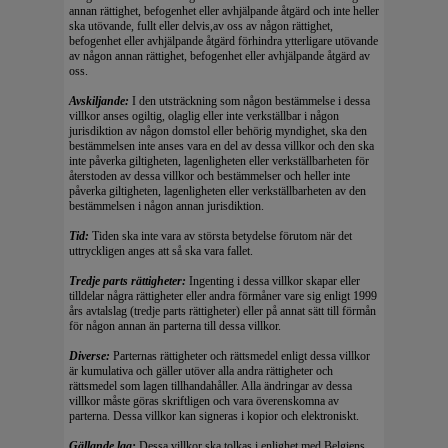
annan rättighet, befogenhet eller avhjälpande åtgärd och inte heller
ska utövande, fullt eller delvis,av oss av någon rättighet,
befogenhet eller avhjälpande åtgärd förhindra ytterligare utövande
av någon annan rättighet, befogenhet eller avhjälpande åtgärd av
oss.
Avskiljande:
I den utsträckning som någon bestämmelse i dessa
villkor anses ogiltig, olaglig eller inte verkställbar i någon
jurisdiktion av någon domstol eller behörig myndighet, ska den
bestämmelsen inte anses vara en del av dessa villkor och den ska
inte påverka giltigheten, lagenligheten eller verkställbarheten för
återstoden av dessa villkor och bestämmelser och heller inte
påverka giltigheten, lagenligheten eller verkställbarheten av den
bestämmelsen i någon annan jurisdiktion.
Tid:
Tiden ska inte vara av största betydelse förutom när det
uttryckligen anges att så ska vara fallet.
Tredje parts rättigheter:
Ingenting i dessa villkor skapar eller
tilldelar några rättigheter eller andra förmåner vare sig enligt 1999
års avtalslag (tredje parts rättigheter) eller på annat sätt till förmån
för någon annan än parterna till dessa villkor.
Diverse:
Parternas rättigheter och rättsmedel enligt dessa villkor
är kumulativa och gäller utöver alla andra rättigheter och
rättsmedel som lagen tillhandahåller. Alla ändringar av dessa
villkor måste göras skriftligen och vara överenskomna av
parterna. Dessa villkor kan signeras i kopior och elektroniskt.
Gällande lag:
Dessa villkor ska tolkas i enlighet med Belgiens