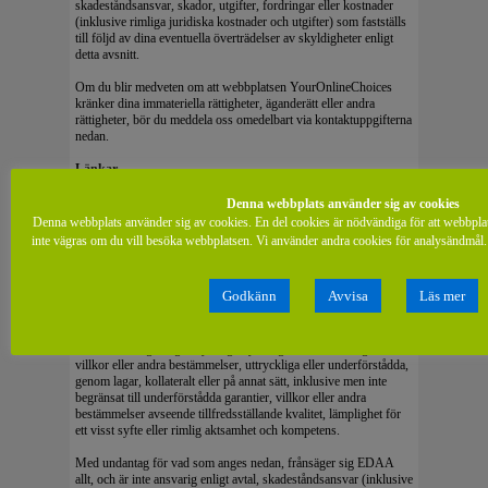
skadeståndsansvar, skador, utgifter, fordringar eller kostnader
(inklusive rimliga juridiska kostnader och utgifter) som fastställs
till följd av dina eventuella överträdelser av skyldigheter enligt
detta avsnitt.
Om du blir medveten om att webbplatsen YourOnlineChoices
kränker dina immateriella rättigheter, äganderätt eller andra
rättigheter, bör du meddela oss omedelbart via kontaktuppgifterna
nedan.
Länkar
Du kan ansluta till webbplatser som vi inte kontrollerar via vissa
Denna webbplats använder sig av cookies
länkar på webbplatsen YourOnlineChoices. EDAA tillhandahåller
Denna webbplats använder sig av cookies. En del cookies är nödvändiga för att webbpla
dessa länkar endast som en bekvämlighet. Att en länk finns
inte vägras om du vill besöka webbplatsen. Vi använder andra cookies för analysändmål. 
tillgänglig innebär inte i sig ett godkännande från EDAA och
EDAA ansvarar inte heller för innehållet på någon länkad
webbplats. Du går in på dem på egen risk.
Godkänn
Avvisa
Läs mer
Begränsningar och undantag av ansvar
EDAA frånsäger sig uttryckligen ytterligare utfästelser, garantier,
villkor eller andra bestämmelser, uttryckliga eller underförstådda,
genom lagar, kollateralt eller på annat sätt, inklusive men inte
begränsat till underförstådda garantier, villkor eller andra
bestämmelser avseende tillfredsställande kvalitet, lämplighet för
ett visst syfte eller rimlig aktsamhet och kompetens.
Med undantag för vad som anges nedan, frånsäger sig EDAA
allt, och är inte ansvarig enligt avtal, skadeståndsansvar (inklusive