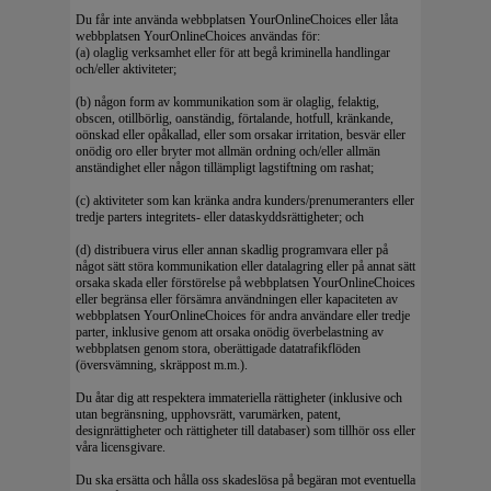
Du får inte använda webbplatsen YourOnlineChoices eller låta
webbplatsen YourOnlineChoices användas för:
(a) olaglig verksamhet eller för att begå kriminella handlingar
och/eller aktiviteter;
(b) någon form av kommunikation som är olaglig, felaktig,
obscen, otillbörlig, oanständig, förtalande, hotfull, kränkande,
oönskad eller opåkallad, eller som orsakar irritation, besvär eller
onödig oro eller bryter mot allmän ordning och/eller allmän
anständighet eller någon tillämpligt lagstiftning om rashat;
(c) aktiviteter som kan kränka andra kunders/prenumeranters eller
tredje parters integritets- eller dataskyddsrättigheter; och
(d) distribuera virus eller annan skadlig programvara eller på
något sätt störa kommunikation eller datalagring eller på annat sätt
orsaka skada eller förstörelse på webbplatsen YourOnlineChoices
eller begränsa eller försämra användningen eller kapaciteten av
webbplatsen YourOnlineChoices för andra användare eller tredje
parter, inklusive genom att orsaka onödig överbelastning av
webbplatsen genom stora, oberättigade datatrafikflöden
(översvämning, skräppost m.m.).
Du åtar dig att respektera immateriella rättigheter (inklusive och
utan begränsning, upphovsrätt, varumärken, patent,
designrättigheter och rättigheter till databaser) som tillhör oss eller
våra licensgivare.
Du ska ersätta och hålla oss skadeslösa på begäran mot eventuella