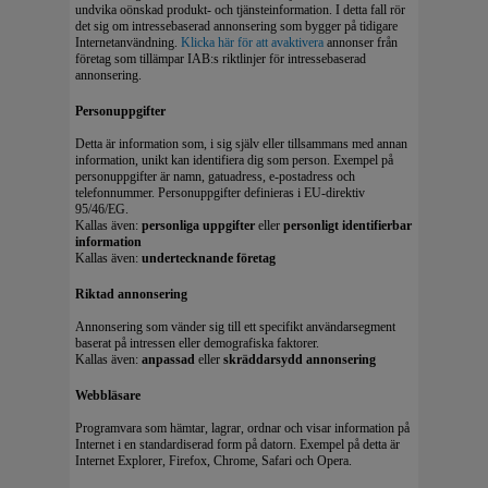
undvika oönskad produkt- och tjänsteinformation. I detta fall rör
det sig om intressebaserad annonsering som bygger på tidigare
Internetanvändning.
Klicka här för att avaktivera
annonser från
företag som tillämpar IAB:s riktlinjer för intressebaserad
annonsering.
Personuppgifter
Detta är information som, i sig själv eller tillsammans med annan
information, unikt kan identifiera dig som person. Exempel på
personuppgifter är namn, gatuadress, e‑postadress och
telefonnummer. Personuppgifter definieras i EU-direktiv
95/46/EG.
Kallas även:
personliga uppgifter
eller
personligt identifierbar
information
Kallas även:
undertecknande företag
Riktad annonsering
Annonsering som vänder sig till ett specifikt användarsegment
baserat på intressen eller demografiska faktorer.
Kallas även:
anpassad
eller
skr
ä
ddarsydd annonsering
Webbläsare
Programvara som hämtar, lagrar, ordnar och visar information på
Internet i en standardiserad form på datorn. Exempel på detta är
Internet Explorer, Firefox, Chrome, Safari och Opera.