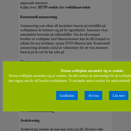
anpassade annonser.
Kallas även:
HTTP-cookie
eller
webbläsarcookie
Kontextuell annonsering
Annonsering som riktas till användare baserat på innehållet på
webbplatsen de befinner sig på för ögonblicket. Annonser visas
automatiskt beroende på sidinnehållet. Om du till exempel
besöker en webbplats med filmrecensioner kan du till exempel se
reklam för nya biofilmer, nyaste DVD-filmerna mm. Kontextuell
annonsering används också av sökmotorer för att visa annonser
baserat på de ord du har sökt på.
Visningsannonsering
Grafiska annonser som visas när användare besöker en
Denna webbplats använder sig av cookies
webbplats. Det kan vara en banner eller ett videoklipp.
Denna webbplats använder sig av cookies. En del cookies är nödvändiga för att webbpla
Kallas även:
webbanners
eller
bannerannonsering
inte vägras om du vill besöka webbplatsen. Vi använder andra cookies för analysändmål. 
Intressebaserad annonsering
Godkänn
Avvisa
Läs mer
En teknik som använder historik för att visa annonser anpassade
till en persons intressen.
Kallas även:
beteendestyrd annonsering
eller
annonsmatchning
Avaktivering
Avaktivering innebär att man kan tacka nej till, blockera eller