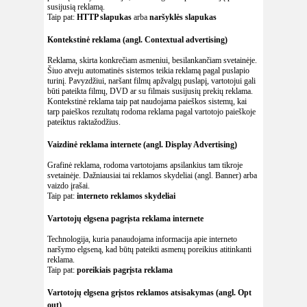
susijusią reklamą.
Taip pat:
HTTP slapukas
arba
naršyklės slapukas
Kontekstinė reklama (angl. Contextual advertising)
Reklama, skirta konkrečiam asmeniui, besilankančiam svetainėje.
Šiuo atveju automatinės sistemos teikia reklamą pagal puslapio
turinį. Pavyzdžiui, naršant filmų apžvalgų puslapį, vartotojui gali
būti pateikta filmų, DVD ar su filmais susijusių prekių reklama.
Kontekstinė reklama taip pat naudojama paieškos sistemų, kai
tarp paieškos rezultatų rodoma reklama pagal vartotojo paieškoje
pateiktus raktažodžius.
Vaizdinė reklama internete (angl. Display Advertising)
Grafinė reklama, rodoma vartotojams apsilankius tam tikroje
svetainėje. Dažniausiai tai reklamos skydeliai (angl. Banner) arba
vaizdo įrašai.
Taip pat:
interneto reklamos skydeliai
Vartotojų elgsena pagrįsta reklama internete
Technologija, kuria panaudojama informacija apie interneto
naršymo elgseną, kad būtų pateikti asmenų poreikius atitinkanti
reklama.
Taip pat:
poreikiais pagrįsta reklama
Vartotojų elgsena grįstos reklamos atsisakymas (angl. Opt
out)