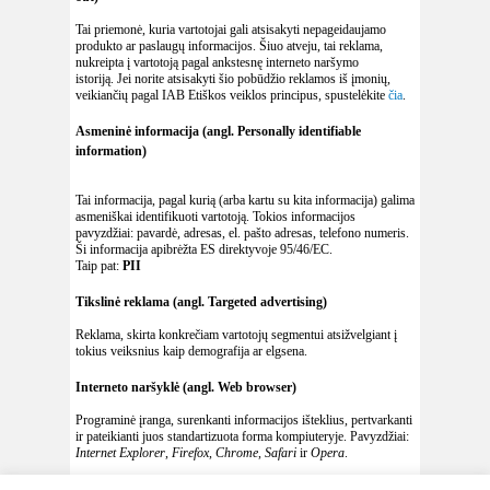
Tai priemonė, kuria vartotojai gali atsisakyti nepageidaujamo
produkto ar paslaugų informacijos. Šiuo atveju, tai reklama,
nukreipta į vartotoją pagal ankstesnę interneto naršymo
istoriją. Jei norite atsisakyti šio pobūdžio reklamos iš įmonių,
veikiančių pagal IAB Etiškos veiklos principus, spustelėkite
čia
.
Asmeninė informacija (angl. Personally identifiable
information)
Tai informacija, pagal kurią (arba kartu su kita informacija) galima
asmeniškai identifikuoti vartotoją. Tokios informacijos
pavyzdžiai: pavardė, adresas, el. pašto adresas, telefono numeris.
Ši informacija apibrėžta ES direktyvoje 95/46/EC.
Taip pat:
PII
Tikslinė reklama (angl. Targeted advertising)
Reklama, skirta konkrečiam vartotojų segmentui atsižvelgiant į
tokius veiksnius kaip demografija ar elgsena.
Interneto naršyklė (angl. Web browser)
Programinė įranga, surenkanti informacijos išteklius, pertvarkanti
ir pateikianti juos standartizuota forma kompiuteryje. Pavyzdžiai:
Internet Explorer
,
Firefox
,
Chrome
,
Safari
ir
Opera
.