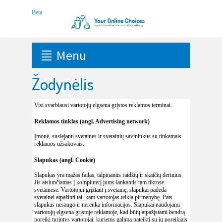
Menu
Žodynėlis
Visi svarbiausi vartotojų elgsena grįstos reklamos terminai.
Reklamos tinklas (angl. Advertising network)
Įmonė, susiejanti svetaines ir svetainių savininkus su tinkamais
reklamos užsakovais.
Slapukas (angl. Cookie)
Slapukas yra mažas failas, talpinantis raidžių ir skaičių derinius.
Jis atsiunčiamas į kompiuterį jums lankantis tam tikrose
svetainėse. Vartotojui grįžtant į svetainę, slapukai padeda
svetainei atpažinti tai, kam vartotojas teikia pirmenybę. Pats
slapukas nesaugo ir nerenka informacijos. Slapukai naudojami
vartotojų elgsena grįstoje reklamoje, kad būtų atpažįstami bendrą
poreikį turintys vartotojai, kuriems galima pateikti su jų poreikiais