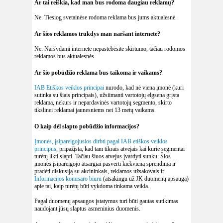
Ar tai reiškia, kad man bus rodoma daugiau reklamų?
Ne. Tiesiog svetainėse rodoma reklama bus jums aktualesnė.
Ar šios reklamos trukdys man naršant internete?
Ne. Naršydami internete nepastebėsite skirtumo, tačiau rodomos
reklamos bus aktualesnės.
Ar šio pobūdžio reklama bus taikoma ir vaikams?
IAB Etiškos veiklos principai
nurodo, kad nė viena įmonė (kuri
sutinka su šiais principais), užsiimanti vartotojų elgsena grįsta
reklama, nekurs ir nepardavinės vartotojų segmento, skirto
tikslinei reklamai jaunesniems nei 13 metų vaikams.
O kaip dėl slapto pobūdžio informacijos?
Įmonės, įsipareigojusios dirbti pagal IAB etiškos veiklos
principus,
pripažįsta, kad tam tikrais atvejais kai kurie segmentai
turėtų likti slapti. Tačiau šiuos atvejus įvardyti sunku. Šios
įmonės įsipareigojo atsargiai pasverti kiekvieną sprendimą ir
pradėti diskusiją su akcininkais, reklamos užsakovais ir
Informacijos komisaro biuru
(atsakingu už JK duomenų apsaugą)
apie tai, kaip turėtų būti vykdoma tinkama veikla.
Pagal duomenų apsaugos įstatymus turi būti gautas sutikimas
naudojant jūsų slaptus asmeninius duomenis.