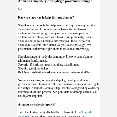
Ar mano kompiuteryje bus įdiegta programinė įranga?
Ne.
Kas yra slapukas ir kaip jis naudojamas?
Slapukas
yra mažas failas, talpinantis raidžių ir skaičių derinius.
Jis atsiunčiamas į kompiuterį jums lankantis tam tikrose
svetainėse. Vartotojui grįžtant į svetainę, slapukai padeda
svetainei atpažinti tai, kam vartotojas teikia pirmenybę. Pats
slapukas nesaugo ir nerenka informacijos. Tačiau serveriui
slapuką nuskaičius, suteikiama kokybiškesnė paslauga, pvz.,
prisimenant ankstesnius pirkinius ir sąskaitos informaciją.
Slapukai saugomi naršyklės atmintyje. Kiekviename slapuke
talpinama ši informacija:
Serverio, iš kurio atsiųstas slapukas, pavadinimas
Slapuko galiojimo laikas
Reikšmė – atsitiktine tvarka sugeneruotas unikalus skaičius.
Svetainės serveris, siunčiantis slapuką, naudoja šį skaičių
grįžtančiam vartotojui atpažinti. Tik slapuką išsiuntęs serveris gali
nuskaityti ir naudoti slapuką. Slapukai atlieka pagrindinį vaidmenį
interneto tinkinimo procese. Šio pobūdžio reklamoje dažniausiai
naudojami slapukai.
Ar galiu atsisakyti slapuko?
Taip. Kai kurios naršyklės leidžia užblokuoti tik
trečiųjų šalių
slapukus
(tai slapukas, patalpintas trečiosios šalies, pvz.,