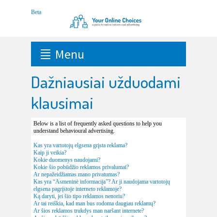
Menu
Dažniausiai užduodami
klausimai
Below is a list of frequently asked questions to help you
understand behavioural advertising.
Kas yra vartotojų elgsena grįsta reklama?
Kaip ji veikia?
Kokie duomenys naudojami?
Kokie šio pobūdžio reklamos privalumai?
Ar nepažeidžiamas mano privatumas?
Kas yra “Asmeninė informacija”? Ar ji naudojama vartotojų
elgsena pagrįstoje interneto reklamoje?
Ką daryti, jei šio tipo reklamos nenoriu?
Ar tai reiškia, kad man bus rodoma daugiau reklamų?
Ar šios reklamos trukdys man naršant internete?