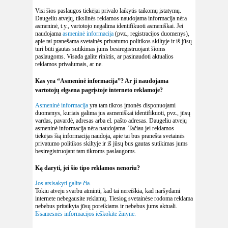
Visi šios paslaugos tiekėjai privalo laikytis taikomų įstatymų.
Daugeliu atvejų, tikslinės reklamos naudojama informacija nėra
asmeninė, t.y., vartotojo negalima identifikuoti asmeniškai. Jei
naudojama
asmeninė informacija
(pvz., registracijos duomenys),
apie tai pranešama svetainės privatumo politikos skiltyje ir iš jūsų
turi būti gautas sutikimas jums besiregistruojant šioms
paslaugoms. Visada galite rinktis, ar pasinaudoti aktualios
reklamos privalumais, ar ne.
Kas yra “Asmeninė informacija”? Ar ji naudojama
vartotojų elgsena pagrįstoje interneto reklamoje?
Asmeninė informacija
yra tam tikros įmonės disponuojami
duomenys, kuriais galima jus asmeniškai identifikuoti, pvz., jūsų
vardas, pavardė, adresas arba el. pašto adresas. Daugeliu atvejų
asmeninė informacija nėra naudojama. Tačiau jei reklamos
tiekėjas šią informaciją naudoja, apie tai bus pranešta svetainės
privatumo politikos skiltyje ir iš jūsų bus gautas sutikimas jums
besiregistruojant tam tikroms paslaugoms.
Ką daryti, jei šio tipo reklamos nenoriu?
Jos atsisakyti galite čia.
Tokiu atveju svarbu atminti, kad tai nereiškia, kad naršydami
internete nebegausite reklamų. Tiesiog svetainėse rodoma reklama
nebebus pritaikyta jūsų poreikiams ir nebebus jums aktuali.
Išsamesnės informacijos ieškokite žinyne.