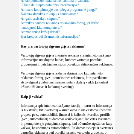
Ar šio pobūdžio reklama bus taikoma ir vaikams?
O kaip dėl slapto pobūdžio informacijos?
Ar mano kompiuteryje bus įdiegta programinė įranga?
Kas yra slapukas ir kaip jis naudojamas?
Ar galiu atsisakyti slapuko?
Ar reikės naudoti reklamos atsisakymo formą, jei darbe
naudojuosi kitu kompiuteriu?
Ar man reikia kažką daryti?
Kur kreiptis dėl išsamesnės informacijos?
Kas yra vartotojų elgsena grįsta reklama?
Vartotojų elgsena grįsta interneto reklama yra interneto naršymo
informacijos naudojimo būdas, kuomet vartotojo poreikiai
grupuojami ir pateikiamos šiuos poreikius atitinkančios reklamos.
Vartotojų elgsena grįsta reklama skiriasi nuo kitų interneto
reklamos formų, pvz., kontekstinės reklamos, kuri pateikiama
atsižvelgiant į dabartinę, seanso metu vykdytą veiklą (įskaitant
ieškos užklausas ir lankomą svetainę).
Kaip ji veikia?
Informacija apie interneto naršymo istoriją – kartu su informacija
iš tūkstančių kitų vartotojų – surenkama ir suskirstoma į bendras
grupes, pvz., automobiliai, finansai ir kelionės. Poreikio profilis
(pvz., automobiliai) sudaromas atsižvelgiant į lankytas svetaines
ir į kompiuteryje patalpintą slapuką, kad būtumėte atpažintas kaip
kažkas, besidomintis automobiliais. Reklamos tiekėjai ir svetainės
paruošia reklamą tą patį poreikį turinčių vartotojų grupėms, o