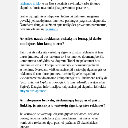
reklamos tinklo
, o ne šios svetainės savininko) arba tik tuos
slapukus, kurie neatitinka jūsų privatumo parametrų.
Galite išjungti visus slapukus, tačiau tai gali turėti neigiamą
poveikį, jei naudojamos interneto paslaugos pagrįstos slapukais.
Norėdami daugiau sužinoti apie naršyklės privatumo parametrus,
peržiūrėkite mūsų
patarimus
.
Ar reikės naudoti reklamos atsisakymo formą, jei darbe
naudojuosi kitu kompiuteriu?
Taip. Jei atsisakysite vartotojų elgsena grįstos reklamos iš tam
tikros įmonės, tai bus taikoma tik šios įmonės duomenų bei šio
kompiuterio naršyklės naudojimui. Todėl šie pakeitimai bus
taikomi visiems to kompiuterio naršykle besinaudojantiems
asmenims. Norėdami visiškai atsisakyti vartotojų elgsena grįstos
reklamos iš tam tikros įmonės, turėsite šį veiksmą atlikti
kiekviename naudojamame kompiuteryje ir su kiekviena naršykle
(pvz.,
Internet Explorer
,
Google Chrome
,
Mozilla Firefox
arba
Safari
). Daugiau informacijos, kaip atsisakyti slapukų, ieškokite
žinyno puslapiuose
.
Ar nebegausiu brukalų, iššokančiųjų langų ar el. pašto
šiukšlių, jei atsisakysiu vartotojų elgesiu grįstos reklamos?
Jei atsisakysite vartotojų elgsena grįstos reklamos, reklama
tiesiog nebebus pritaikyta jūsų poreikiams. Tai nesusiję su
konkrečiu reklamos tipu, pvz., el. paštu ar iššokančiaisiais
langais.