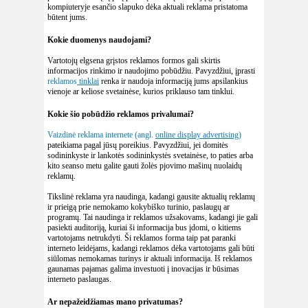
kompiuteryje esančio slapuko dėka aktuali reklama pristatoma
būtent jums.
Kokie duomenys naudojami?
Vartotojų elgsena grįstos reklamos formos gali skirtis
informacijos rinkimo ir naudojimo pobūdžiu. Pavyzdžiui, įprasti
reklamos
tinklai
renka ir naudoja informaciją jums apsilankius
vienoje ar keliose svetainėse, kurios priklauso tam tinklui.
Kokie šio pobūdžio reklamos privalumai?
Vaizdinė reklama internete (angl.
online display advertising
)
pateikiama pagal jūsų poreikius. Pavyzdžiui, jei domitės
sodininkyste ir lankotės sodininkystės svetainėse, to paties arba
kito seanso metu galite gauti žolės pjovimo mašinų nuolaidų
reklamų.
Tikslinė reklama yra naudinga, kadangi gausite aktualių reklamų
ir prieigą prie nemokamo kokybiško turinio, paslaugų ar
programų. Tai naudinga ir reklamos užsakovams, kadangi jie gali
pasiekti auditoriją, kuriai ši informacija bus įdomi, o kitiems
vartotojams netrukdyti. Ši reklamos forma taip pat paranki
interneto leidėjams, kadangi reklamos dėka vartotojams gali būti
siūlomas nemokamas turinys ir aktuali informacija. Iš reklamos
gaunamas pajamas galima investuoti į inovacijas ir būsimas
interneto paslaugas.
Ar nepažeidžiamas mano privatumas?