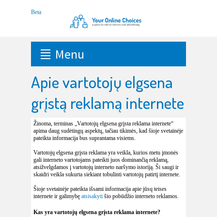
Menu
Apie vartotojų elgsena
grįstą reklamą internete
Žinoma, terminas „Vartotojų elgsena grįsta reklama internete“
apima daug sudėtingų aspektų, tačiau tikimės, kad šioje svetainėje
pateikta informacija bus suprantama visiems.
Vartotojų elgsena grįsta reklama yra veikla, kurios metu įmonės
gali interneto vartotojams pateikti juos dominančią reklamą,
atsižvelgdamos į vartotojų interneto naršymo istoriją. Ši saugi ir
skaidri veikla sukurta siekiant tobulinti vartotojų patirtį internete.
Šioje svetainėje pateikta išsami informacija apie jūsų teises
internete ir galimybę
atsisakyti
šio pobūdžio interneto reklamos.
Kas yra vartotojų elgsena grįsta reklama internete?