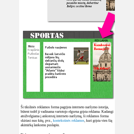
Ši tikslinės reklamos forma pagrįsta interneto naršymo istorija,
būtent todėl ji vadinama vartotojo elgsena grįsta reklama. Kadangi
atsižvelgiama į ankstesnį interneto naršymą, ši reklamos forma
skiriasi nuo kitų, pvz.,
kontekstinės reklamos
, kuri grįsta vien šią
akimirką lankomu puslapiu.