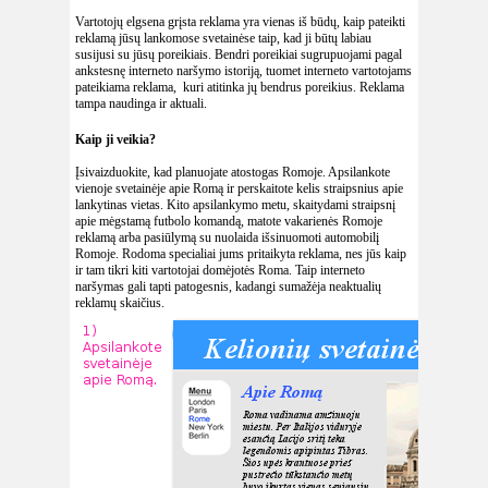
Vartotojų elgsena grįsta reklama yra vienas iš būdų, kaip pateikti
reklamą jūsų lankomose svetainėse taip, kad ji būtų labiau
susijusi su jūsų poreikiais. Bendri poreikiai sugrupuojami pagal
ankstesnę interneto naršymo istoriją, tuomet interneto vartotojams
pateikiama reklama, kuri atitinka jų bendrus poreikius. Reklama
tampa naudinga ir aktuali.
Kaip ji veikia?
Įsivaizduokite, kad planuojate atostogas Romoje. Apsilankote
vienoje svetainėje apie Romą ir perskaitote kelis straipsnius apie
lankytinas vietas. Kito apsilankymo metu, skaitydami straipsnį
apie mėgstamą futbolo komandą, matote vakarienės Romoje
reklamą arba pasiūlymą su nuolaida išsinuomoti automobilį
Romoje. Rodoma specialiai jums pritaikyta reklama, nes jūs kaip
ir tam tikri kiti vartotojai domėjotės Roma. Taip interneto
naršymas gali tapti patogesnis, kadangi sumažėja neaktualių
reklamų skaičius.