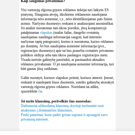
Kaip saugomas privatumas?
Visi vartotojų elgsena grįstos reklamos tiekėjai turi laikytis ES
įstatymų. Dauguma atvejų, tikslinėms reklamoms naudojama
informacija nėra asmeninė, t.y., nėra identifikuojamas pats fizinis
asmuo. Naršymo duomenys renkami ir analizuojami anonimiškai.
Jei analize nustatomas tam tikras poreikis, jūsų kompiuteryje
patalpinamas
slapukas
(mažas failas, daugelio svetainių
naudojamas naudingai informacijai saugoti, kad interneto
naršymas taptų patogesnis), kuriuo ir nustatoma, kurios reklamos
jus domintų. Jei bus naudojama asmeninė informacija (pvz.,
registracijos duomenys) apie tai bus pranešta svetainės privatumo
politikos skiltyje arba tam tikros paslaugos registracijos metu.
Visada turėsite galimybę pasirinkti, ar pasinaudoti aktualios
reklamos privalumais. O jei naudojama asmeninė informacija, turi
būti gautas jūsų sutikimas.
Galite nustatyti, kuriuos slapukus priimti, kuriuos atmesti. Įmonė,
renkanti ir naudojanti šiuos duomenis, suteiks galimybę atsisakyti
vartotojų elgsena grįstos reklamos. Norėdami tai atlikti,
spustelėkite
čia
.
Jei turite klausimų, peržvelkite šias nuorodas:
Dažniausiai užduodamų klausimų skyriuje turėtumėte rasti
atsakymus į dominančius klausimus
.
Penki patarimai, kurie padės geriau suprasti ir apsaugoti savo
privatumą internete
.
Savo nuomonę siųskite: