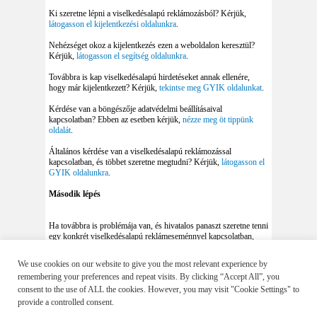
Ki szeretne lépni a viselkedésalapú reklámozásból? Kérjük,
látogasson el kijelentkezési oldalunkra
.
Nehézséget okoz a kijelentkezés ezen a weboldalon keresztül?
Kérjük,
látogasson el segítség oldalunkra
.
Továbbra is kap viselkedésalapú hirdetéseket annak ellenére,
hogy már kijelentkezett? Kérjük,
tekintse meg GYIK oldalunkat
.
Kérdése van a böngészője adatvédelmi beállításaival
kapcsolatban? Ebben az esetben kérjük,
nézze meg öt tippünk
oldalát
.
Általános kérdése van a viselkedésalapú reklámozással
kapcsolatban, és többet szeretne megtudni? Kérjük,
látogasson el
GYIK oldalunkra
.
Második lépés
Ha továbbra is problémája van, és hivatalos panaszt szeretne tenni
egy konkrét viselkedésalapú reklámeseménnyel kapcsolatban,
kérjük,
vegye fel a kapcsolatot az Önszabályozó Reklám
Testülettel
(ÖRT).
We use cookies on our website to give you the most relevant experience by
remembering your preferences and repeat visits. By clicking “Accept All”, you
consent to the use of ALL the cookies. However, you may visit "Cookie Settings" to
provide a controlled consent.