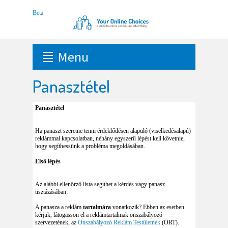
Menu
Panasztétel
Panasztétel
Ha panaszt szeretne tenni érdeklődésen alapuló (viselkedésalapú)
reklámmal kapcsolatban, néhány egyszerű lépést kell követnie,
hogy segíthessünk a probléma megoldásában.
Első lépés
Az alábbi ellenőrző lista segíthet a kérdés vagy panasz
tisztázásában:
A panasza a reklám
tartalmára
vonatkozik? Ebben az esetben
kérjük, látogasson el a reklámtartalmak önszabályozó
szervezetének, az
Önszabályozó Reklám Testületnek
(ÖRT).