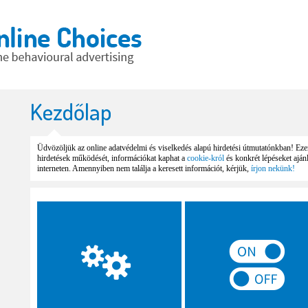
Kezdőlap
Üdvözöljük az online adatvédelmi és viselkedés alapú hirdetési útmutatónkban! Ez
hirdetések működését, információkat kaphat a
cookie-król
és konkrét lépéseket ajá
interneten. Amennyiben nem találja a keresett információt, kérjük,
írjon nekünk!