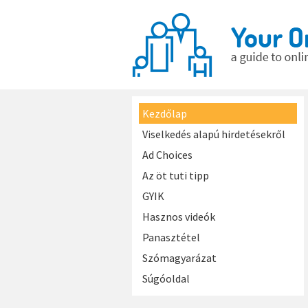
Kezdőlap
Viselkedés alapú hirdetésekről
Ad Choices
Az öt tuti tipp
GYIK
Hasznos videók
Panasztétel
Szómagyarázat
Súgóoldal