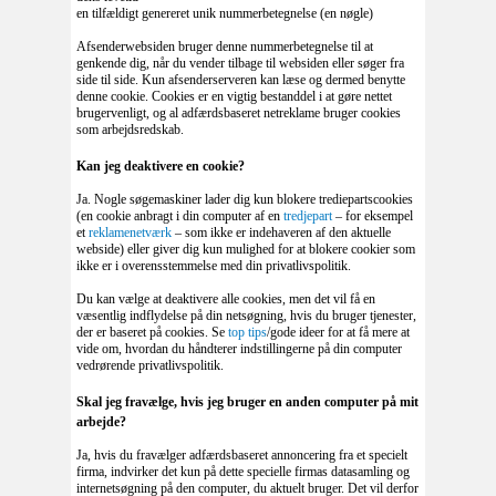
en tilfældigt genereret unik nummerbetegnelse (en nøgle)
Afsenderwebsiden bruger denne nummerbetegnelse til at
genkende dig, når du vender tilbage til websiden eller søger fra
side til side. Kun afsenderserveren kan læse og dermed benytte
denne cookie. Cookies er en vigtig bestanddel i at gøre nettet
brugervenligt, og al adfærdsbaseret netreklame bruger cookies
som arbejdsredskab.
Kan jeg deaktivere en cookie?
Ja. Nogle søgemaskiner lader dig kun blokere trediepartscookies
(en cookie anbragt i din computer af en
tredjepart
– for eksempel
et
reklamenetværk
– som ikke er indehaveren af den aktuelle
webside) eller giver dig kun mulighed for at blokere cookier som
ikke er i overensstemmelse med din privatlivspolitik.
Du kan vælge at deaktivere alle cookies, men det vil få en
væsentlig indflydelse på din netsøgning, hvis du bruger tjenester,
der er baseret på cookies. Se
top tips
/gode ideer for at få mere at
vide om, hvordan du håndterer indstillingerne på din computer
vedrørende privatlivspolitik.
Skal jeg fravælge, hvis jeg bruger en anden computer på mit
arbejde?
Ja, hvis du fravælger adfærdsbaseret annoncering fra et specielt
firma, indvirker det kun på dette specielle firmas datasamling og
internetsøgning på den computer, du aktuelt bruger. Det vil derfor