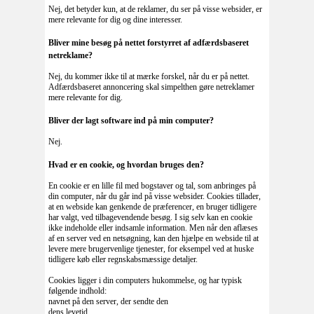
Nej, det betyder kun, at de reklamer, du ser på visse websider, er
mere relevante for dig og dine interesser.
Bliver mine besøg på nettet forstyrret af adfærdsbaseret
netreklame?
Nej, du kommer ikke til at mærke forskel, når du er på nettet.
Adfærdsbaseret annoncering skal simpelthen gøre netreklamer
mere relevante for dig.
Bliver der lagt software ind på min computer?
Nej.
Hvad er en cookie, og hvordan bruges den?
En cookie er en lille fil med bogstaver og tal, som anbringes på
din computer, når du går ind på visse websider. Cookies tillader,
at en webside kan genkende de præferencer, en bruger tidligere
har valgt, ved tilbagevendende besøg. I sig selv kan en cookie
ikke indeholde eller indsamle information. Men når den aflæses
af en server ved en netsøgning, kan den hjælpe en webside til at
levere mere brugervenlige tjenester, for eksempel ved at huske
tidligere køb eller regnskabsmæssige detaljer.
Cookies ligger i din computers hukommelse, og har typisk
følgende indhold:
navnet på den server, der sendte den
dens levetid