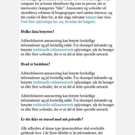
computer for at kunne identificere dig som en person, der er
interesseret i kategorien ”biler”. Annoncører og websider vil
skræddersy reklamer til brugergrupper med samme interesse, og
din cookie vil åbne for, at den slags relevante
bannere
kan vises.
Find flere oplysninger her om, hvordan det fungerer.
Hvilke data benyttes?
Adfærdsbaseret annoncering kan benytte forskellige
informationer og på forskellig måde. For eksempel indsamler og
benytter
traditionelle reklamenetværk
oplysninger, når du besøger
en eller flere websider, der er en del af dette specielle netværk.
Hvad er fordelene?
Adfærdsbaseret annoncering kan benytte forskellige
informationer og på forskellig måde. For eksempel indsamler og
benytter
traditionelle reklamenetværk
oplysninger, når du besøger
en eller flere websider, der er en del af dette specielle netværk.
Adfærdsbaseret annoncering kan benytte forskellige
informationer og på forskellig måde. For eksempel indsamler og
benytter
traditionelle reklamenetværk
oplysninger, når du besøger
en eller flere websider, der er en del af dette specielle netværk.
Er det ikke en trussel mod mit privatliv?
Alle udbydere af denne type tjenesteydelser skal overholde
gældende love. I de fleste tilfælde er de informationer, der