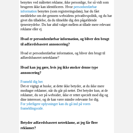
benyttes ved målrettet reklame, ikke personlige, for så vidt som
brugeren ikke kan identificeres. Hvor
personhenførbar
information
benyttes (som registreringsdata), har du fået
meddelelse om det gennem websidens privatlivspolitik, og du har
givet din tilladelse, da du tilmeldte dig den pågældende
tjenesteydelse. Du har altid valget mellem at tillade mere relevant
reklame eller ej.
Hvad er personhenførbar information, og bliver den brugt
til adfærdsbaseret annoncering?
Hvad er personhenførbar information, og bliver den brugt til
adfærdsbaseret netreklame?
Hvad kan jeg gøre, hvis jeg ikke ønsker denne type
annoncering?
Frameld dig her.
Det er vigtigt at huske, at dette ikke betyder, at du ikke mere
modtager reklamer, når du går på nettet. Det betyder kun, at de
reklamer, du ser på websider, ikke er rettet specielt mod dig og
dine interesser, og de kan være mindre relevante for dig.
For yderligere oplysninger kan du gå ind på vores
frameldingsside.
Betyder adfærdsbaseret netreklame, at jeg får flere
reklamer?