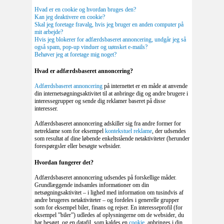
Hvad er en cookie og hvordan bruges den?
Kan jeg deaktivere en cookie?
Skal jeg foretage fravalg, hvis jeg bruger en anden computer på
mit arbejde?
Hvis jeg blokerer for adfærdsbaseret annoncering, undgår jeg så
også spam, pop-up vinduer og uønsket e-mails?
Behøver jeg at foretage mig noget?
Hvad er adfærdsbaseret annoncering?
Adfærdsbaseret annoncering
på internettet er en måde at anvende
din internetsøgningsaktivitet til at anbringe dig og andre brugere i
interessegrupper og sende dig reklamer baseret på disse
interesser.
Adfærdsbaseret annoncering adskiller sig fra andre former for
netreklame som for eksempel
kontekstuel reklame
, der udsendes
som resultat af dine løbende enkeltstående netaktiviteter (herunder
forespørgsler eller besøgte websider.
Hvordan fungerer det?
Adfærdsbaseret annoncering udsendes på forskellige måder.
Grundlæggende indsamles informationer om din
netsøgningsaktivitet – i lighed med information om tusindvis af
andre brugeres netaktiviteter – og fordeles i generelle grupper
som for eksempel biler, finans og rejser. En interesseprofil (for
eksempel ”biler”) udledes af oplysningerne om de websider, du
har besøgt, og en datafil, som kaldes en
cookie
, anbringes i din