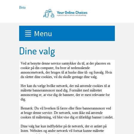
Menu
Dine valg
Ved at benytte denne service samtykker du til, at der placeres en
cookie på din computer, fra hver af nedenstående
annoncenetværk, der bruges til at huske dine til- og fravalg. Hvis
du sletter dine cookies, vil du skulle gentage dine valg.
Her kan du vælge hvilke netværk, der må anvende cookies til at
målrette bannerannoncer mod dig. Formålet med målrettet
annoncering er, at vise dig de bannere, der er mest relevante for
dig.
Bemærk: Du vil hverken få færre eller flere bannerannoncer ved
at bruge denne service. De netværk, som ikke må anvende
cookies til målretning, vil blot vise dig et tilfældigt banner i stedet.
Dine valg har kun indflydelse på de netværk, der er anført på
listen. Websites og andre netværk vil fortsat kunne målrette