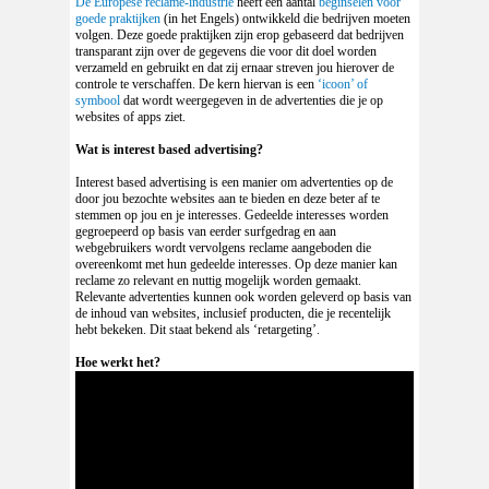
De Europese reclame-industrie
heeft een aantal
beginselen voor
goede praktijken
(in het Engels) ontwikkeld die bedrijven moeten
volgen. Deze goede praktijken zijn erop gebaseerd dat bedrijven
transparant zijn over de gegevens die voor dit doel worden
verzameld en gebruikt en dat zij ernaar streven jou hierover de
controle te verschaffen. De kern hiervan is een
‘icoon’ of
symbool
dat wordt weergegeven in de advertenties die je op
websites of apps ziet.
Wat is interest based advertising?
Interest based advertising is een manier om advertenties op de
door jou bezochte websites aan te bieden en deze beter af te
stemmen op jou en je interesses. Gedeelde interesses worden
gegroepeerd op basis van eerder surfgedrag en aan
webgebruikers wordt vervolgens reclame aangeboden die
overeenkomt met hun gedeelde interesses. Op deze manier kan
reclame zo relevant en nuttig mogelijk worden gemaakt.
Relevante advertenties kunnen ook worden geleverd op basis van
de inhoud van websites, inclusief producten, die je recentelijk
hebt bekeken. Dit staat bekend als ‘retargeting’.
Hoe werkt het?