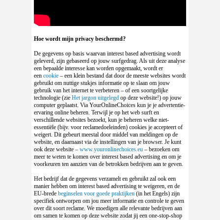
Hoe wordt mijn privacy beschermd?
De gegevens op basis waarvan interest based advertising wordt
geleverd, zijn gebaseerd op jouw surfgedrag. Als uit deze analyse
een bepaalde interesse kan worden opgemaakt, wordt er
een
cookie
– een klein bestand dat door de meeste websites wordt
gebruikt om nuttige stukjes informatie op te slaan om jouw
gebruik van het internet te verbeteren – of een soortgelijke
technologie (zie
Het jargon uitgelegd
op deze website!) op jouw
computer geplaatst. Via YourOnlineChoices kun je je advertentie-
ervaring online beheren. Terwijl je op het web surft en
verschillende websites bezoekt, kun je beheren welke niet-
essentiële (bijv. voor reclamedoeleinden) cookies je accepteert of
weigert. Dit gebeurt meestal door middel van meldingen op de
website, en daarnaast via de instellingen van je browser. Je kunt
ook deze website –
www.youronlinechoices.eu
– bezoeken om
meer te weten te komen over interest based advertising en om je
voorkeuren ten aanzien van de betrokken bedrijven aan te geven.
Het bedrijf dat de gegevens verzamelt en gebruikt zal ook een
manier hebben om interest based advertising te weigeren, en de
EU-brede
beginselen voor goede praktijken
(in het Engels) zijn
specifiek ontworpen om jou meer informatie en controle te geven
over dit soort reclame. We moedigen alle relevante bedrijven aan
om samen te komen op deze website zodat jij een one-stop-shop