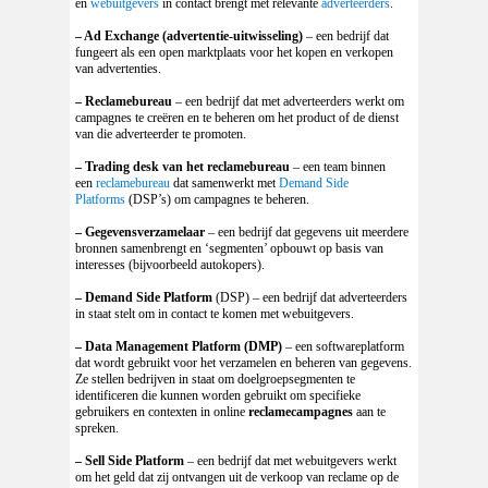
en
webuitgevers
in contact brengt met relevante
adverteerders
.
– Ad Exchange
(advertentie-uitwisseling)
– een bedrijf dat
fungeert als een open marktplaats voor het kopen en verkopen
van advertenties.
– Reclamebureau
– een bedrijf dat met adverteerders werkt om
campagnes te creëren en te beheren om het product of de dienst
van die adverteerder te promoten.
– Trading desk van het reclamebureau
– een team binnen
een
reclamebureau
dat samenwerkt met
Demand Side
Platforms
(DSP’s) om campagnes te beheren.
– Gegevensverzamelaar
– een bedrijf dat gegevens uit meerdere
bronnen samenbrengt en ‘segmenten’ opbouwt op basis van
interesses (bijvoorbeeld autokopers).
– Demand Side Platform
(DSP) – een bedrijf dat adverteerders
in staat stelt om in contact te komen met webuitgevers.
– Data Management Platform (DMP)
– een softwareplatform
dat wordt gebruikt voor het verzamelen en beheren van gegevens.
Ze stellen bedrijven in staat om doelgroepsegmenten te
identificeren die kunnen worden gebruikt om specifieke
gebruikers en contexten in online
reclamecampagnes
aan te
spreken.
– Sell Side Platform
– een bedrijf dat met webuitgevers werkt
om het geld dat zij ontvangen uit de verkoop van reclame op de