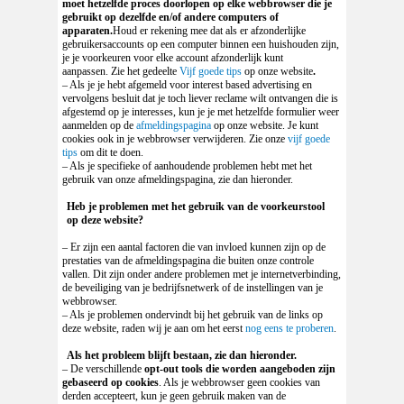
moet hetzelfde proces doorlopen op elke webbrowser die je
gebruikt op dezelfde en/of andere computers of
apparaten.
Houd er rekening mee dat als er afzonderlijke
gebruikersaccounts op een computer binnen een huishouden zijn,
je je voorkeuren voor elke account afzonderlijk kunt
aanpassen. Zie het gedeelte
Vijf goede tips
op onze website
.
– Als je je hebt afgemeld voor interest based advertising en
vervolgens besluit dat je toch liever reclame wilt ontvangen die is
afgestemd op je interesses, kun je je met hetzelfde formulier weer
aanmelden op de
afmeldingspagina
op onze website. Je kunt
cookies ook in je webbrowser verwijderen. Zie onze
vijf goede
tips
om dit te doen.
– Als je specifieke of aanhoudende problemen hebt met het
gebruik van onze afmeldingspagina, zie dan hieronder.
Heb je problemen met het gebruik van de voorkeurstool
op deze website?
– Er zijn een aantal factoren die van invloed kunnen zijn op de
prestaties van de afmeldingspagina die buiten onze controle
vallen. Dit zijn onder andere problemen met je internetverbinding,
de beveiliging van je bedrijfsnetwerk of de instellingen van je
webbrowser.
– Als je problemen ondervindt bij het gebruik van de links op
deze website, raden wij je aan om het eerst
nog eens te proberen
.
Als het probleem blijft bestaan, zie dan hieronder.
– De verschillende
opt-out tools die worden aangeboden zijn
gebaseerd op cookies
. Als je webbrowser geen cookies van
derden accepteert, kun je geen gebruik maken van de