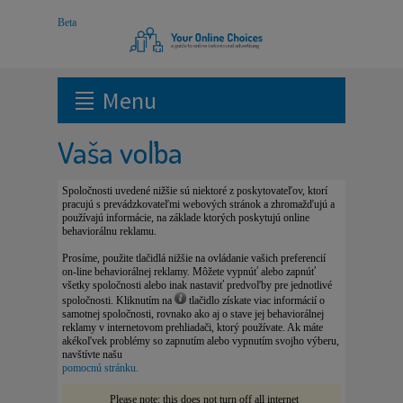
Menu
Vaša voľba
Spoločnosti uvedené nižšie sú niektoré z poskytovateľov, ktorí
pracujú s prevádzkovateľmi webových stránok a zhromažďujú a
používajú informácie, na základe ktorých poskytujú online
behaviorálnu reklamu.
Prosíme, použite tlačidlá nižšie na ovládanie vašich preferencií
on-line behaviorálnej reklamy. Môžete vypnúť alebo zapnúť
všetky spoločnosti alebo inak nastaviť predvoľby pre jednotlivé
spoločnosti. Kliknutím na
tlačidlo získate viac informácií o
samotnej spoločnosti, rovnako ako aj o stave jej behaviorálnej
reklamy v internetovom prehliadači, ktorý používate. Ak máte
akékoľvek problémy so zapnutím alebo vypnutím svojho ​​výberu,
navštívte našu
pomocnú stránku.
Please note: this does not turn off all internet