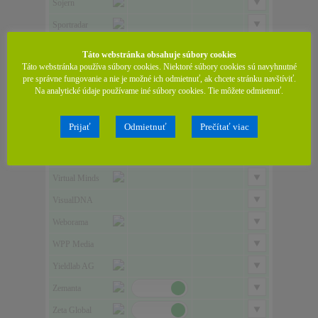
Táto webstránka obsahuje súbory cookies
Táto webstránka používa súbory cookies. Niektoré súbory cookies sú navyhnutné
pre správne fungovanie a nie je možné ich odmietnuť, ak chcete stránku navštíviť.
Na analytické údaje používame iné súbory cookies. Tie môžete odmietnuť.
Prijať
Odmietnuť
Prečítať viac