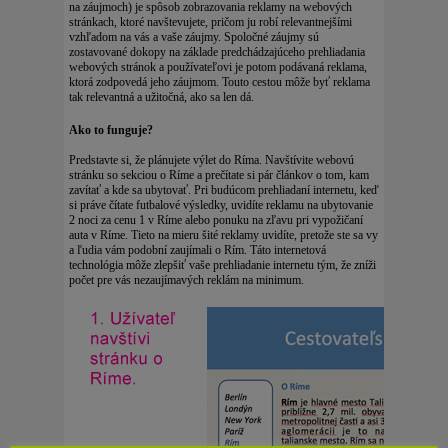
na záujmoch) je spôsob zobrazovania reklamy na webových
stránkach, ktoré navštevujete, pričom ju robí relevantnejšími
vzhľadom na vás a vaše záujmy. Spoločné záujmy sú
zostavované dokopy na základe predchádzajúceho prehliadania
webových stránok a používateľovi je potom podávaná reklama,
ktorá zodpovedá jeho záujmom. Touto cestou môže byť reklama
tak relevantná a užitočná, ako sa len dá.
Ako to funguje?
Predstavte si, že plánujete výlet do Ríma. Navštívite webovú
stránku so sekciou o Ríme a prečítate si pár článkov o tom, kam
zavítať a kde sa ubytovať. Pri budúcom prehliadaní internetu, keď
si práve čítate futbalové výsledky, uvidíte reklamu na ubytovanie
2 noci za cenu 1 v Ríme alebo ponuku na zľavu pri vypožičaní
auta v Ríme. Tieto na mieru šité reklamy uvidíte, pretože ste sa vy
a ľudia vám podobní zaujímali o Rím. Táto internetová
technológia môže zlepšiť vaše prehliadanie internetu tým, že zníži
počet pre vás nezaujímavých reklám na minimum.