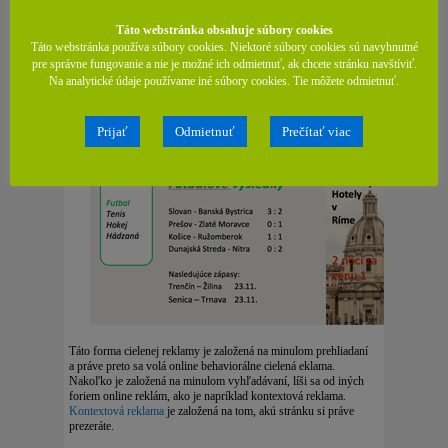
Táto webstránka obsahuje súbory cookies
Táto webstránka používa súbory cookies. Niektoré súbory cookies sú navyhnutné
pre správne fungovanie a nie je možné ich odmietnuť, ak chcete stránku navštíviť.
Na analytické údaje používame iné súbory cookies. Tie môžete odmietnuť.
Prijať
Odmietnuť
Prečítať viac
Táto forma cielenej reklamy je založená na minulom prehliadaní
a práve preto sa volá online behaviorálne cielená eklama.
Nakoľko je založená na minulom vyhľadávaní, líši sa od iných
foriem online reklám, ako je napríklad kontextová reklama.
Kontextová reklama
je založená na tom, akú stránku si práve
prezeráte.