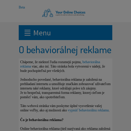
Menu
O behaviorálnej reklame
Chápeme, že niektorí ľudia rozumejú pojmu,
behaviorálna
reklama
viac, ako iní. Táto stránka bola vytvorená v nádeji, že
bude pochopiteľná pre všetkých.
Jednoducho povedané, behaviorálna reklama je založená na
prehliadaní internetu a umožňuje značkám zobrazovať užívateľom
internetu také reklamy, ktoré odrážajú práve ich záujmy.
Je to bezpečná, transparentná forma reklamy, ktorej cieľom je
pomôcť vám, ako spotrebiteľom.
Táto webová stránka vám poskytne úplné vysvetlenie vašej
online voľby, ako aj možnosti ako
vypnúť behaviorálnu reklamu
.
Čo je behaviorálna reklama?
Online behaviorálna reklama (tiež nazývaná ako reklama založená