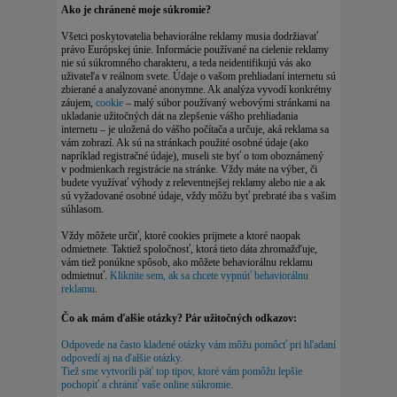
Ako je chránené moje súkromie?
Všetci poskytovatelia behaviorálne reklamy musia dodržiavať
právo Európskej únie. Informácie používané na cielenie reklamy
nie sú súkromného charakteru, a teda neidentifikujú vás ako
uživateľa v reálnom svete. Údaje o vašom prehliadaní internetu sú
zbierané a analyzované anonymne. Ak analýza vyvodí konkrétny
záujem,
cookie
– malý súbor používaný webovými stránkami na
ukladanie užitočných dát na zlepšenie vášho prehliadania
internetu – je uložená do vášho počítača a určuje, aká reklama sa
vám zobrazí. Ak sú na stránkach použité osobné údaje (ako
napríklad registračné údaje), museli ste byť o tom oboznámený
v podmienkach registrácie na stránke. Vždy máte na výber, či
budete využívať výhody z releventnejšej reklamy alebo nie a ak
sú vyžadované osobné údaje, vždy môžu byť prebraté iba s vašim
súhlasom.
Vždy môžete určiť, ktoré cookies prijmete a ktoré naopak
odmietnete. Taktiež spoločnosť, ktorá tieto dáta zhromažďuje,
vám tiež ponúkne spôsob, ako môžete behaviorálnu reklamu
odmietnuť.
Kliknite sem, ak sa chcete vypnúť behaviorálnu
reklamu
.
Čo ak mám ďalšie otázky? Pár užitočných odkazov:
Odpovede na často kladené otázky vám môžu pomôcť pri hľadaní
odpovedí aj na ďalšie otázky.
Tiež sme vytvorili päť top tipov, ktoré vám pomôžu lepšie
pochopiť a chrániť vaše online súkromie.