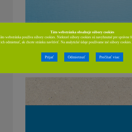
Táto webstránka obsahuje súbory cookies
áto webstránka používa súbory cookies. Niektoré súbory cookies sú navyhnutné pre správne f
ich odmietnuť, ak chcete stránku navštíviť. Na analytické údaje používame iné súbory cookies
Prijať
Odmietnuť
Prečítať viac
Ako funguje online behaviorálna reklama (OBA)?