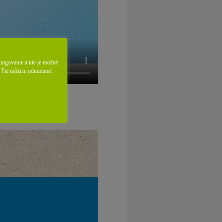
ungovanie a nie je možné
. Tie môžete odmietnuť.