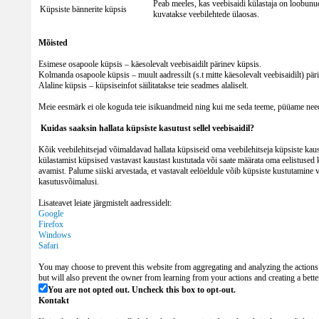
Peab meeles, kas veebisaidi külastaja on loobunu
Küpsiste bännerite küpsis
kuvatakse veebilehtede ülaosas.
Mõisted
Esimese osapoole küpsis – käesolevalt veebisaidilt pärinev küpsis.
Kolmanda osapoole küpsis – muult aadressilt (s.t mitte käesolevalt veebisaidilt) pär
Alaline küpsis – küpsiseinfot säilitatakse teie seadmes alaliselt.
Meie eesmärk ei ole koguda teie isikuandmeid ning kui me seda teeme, püüame ne
Kuidas saaksin hallata küpsiste kasutust sellel veebisaidil?
Kõik veebilehitsejad võimaldavad hallata küpsiseid oma veebilehitseja küpsiste kaust
külastamist küpsised vastavast kaustast kustutada või saate määrata oma eelistused
avamist. Palume siiski arvestada, et vastavalt eelöeldule võib küpsiste kustutamine 
kasutusvõimalusi.
Lisateavet leiate järgmistelt aadressidelt:
Google
Firefox
Windows
Safari
You may choose to prevent this website from aggregating and analyzing the actions 
but will also prevent the owner from learning from your actions and creating a bette
You are not opted out. Uncheck this box to opt-out.
Kontakt