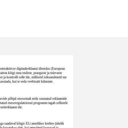
interaktiivse digitaalreklaami ühendus (European
itsta kõigi oma endiste, praeguste ja tulevaste
et ja kontrolli selle üle, milliseid isikuandmeid me
sutada, kui te seda veebisaiti külastate.
huvide põhjal otsesemalt neile suunatud reklaamide
atud eneseregulatsiooni programm tagab sellistele
rnetireklaami üle.
a saadaval kõigis ELi ametlikes keeltes (täielik
da kuvatakse alati, kui ettevõtted koguvad ja