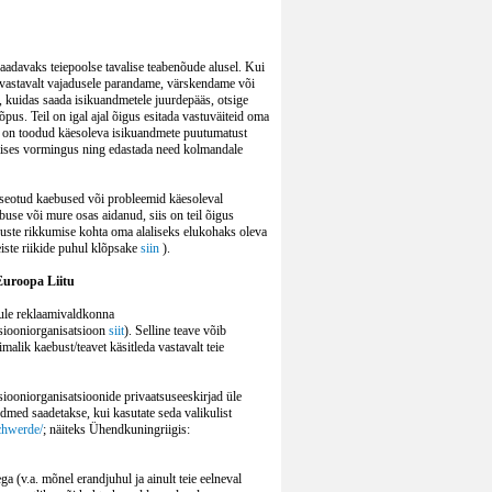
aadavaks teiepoolse tavalise teabenõude alusel. Kui
is vastavalt vajadusele parandame, värskendame või
 kuidas saada isikuandmetele juurdepääs, otsige
pus. Teil on igal ajal õigus esitada vastuväiteid oma
is on toodud käesoleva isikuandmete puutumatust
ilises vormingus ning edastada need kolmandale
 seotud kaebused või probleemid käesoleval
buse või mure osas aidanud, siis on teil õigus
duste rikkumise kohta oma alaliseks elukohaks oleva
eiste riikide puhul klõpsake
siin
).
Euroopa Liitu
ikule reklaamivaldkonna
tsiooniorganisatsioon
siit
). Selline teave võib
imalik kaebust/teavet käsitleda vastavalt teie
siooniorganisatsioonide privaatsuseeskirjad üle
andmed saadetakse, kui kasutate seda valikulist
chwerde/
; näiteks Ühendkuningriigis:
a (v.a. mõnel erandjuhul ja ainult teie eelneval