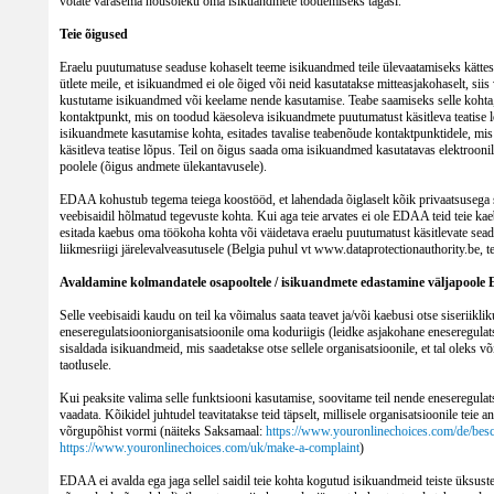
võtate varasema nõusoleku oma isikuandmete töötlemiseks tagasi.
Teie õigused
Eraelu puutumatuse seaduse kohaselt teeme isikuandmed teile ülevaatamiseks kättes
ütlete meile, et isikuandmed ei ole õiged või neid kasutatakse mitteasjakohaselt, si
kustutame isikuandmed või keelame nende kasutamise. Teabe saamiseks selle kohta,
kontaktpunkt, mis on toodud käesoleva isikuandmete puutumatust käsitleva teatise lõ
isikuandmete kasutamise kohta, esitades tavalise teabenõude kontaktpunktidele, m
käsitleva teatise lõpus. Teil on õigus saada oma isikuandmed kasutatavas elektroon
poolele (õigus andmete ülekantavusele).
EDAA kohustub tegema teiega koostööd, et lahendada õiglaselt kõik privaatsusega
veebisaidil hõlmatud tegevuste kohta. Kui aga teie arvates ei ole EDAA teid teie kae
esitada kaebus oma töökoha kohta või väidetava eraelu puutumatust käsitlevate sea
liikmesriigi järelevalveasutusele (Belgia puhul vt www.dataprotectionauthority.be, t
Avaldamine kolmandatele osapooltele / isikuandmete edastamine väljapoole 
Selle veebisaidi kaudu on teil ka võimalus saata teavet ja/või kaebusi otse siseriikl
eneseregulatsiooniorganisatsioonile oma koduriigis (leidke asjakohane eneseregula
sisaldada isikuandmeid, mis saadetakse otse sellele organisatsioonile, et tal oleks võ
taotlusele.
Kui peaksite valima selle funktsiooni kasutamise, soovitame teil nende eneseregulat
vaadata. Kõikidel juhtudel teavitatakse teid täpselt, millisele organisatsioonile teie 
võrgupõhist vormi (näiteks Saksamaal:
https://www.youronlinechoices.com/de/bes
https://www.youronlinechoices.com/uk/make-a-complaint
)
EDAA ei avalda ega jaga sellel saidil teie kohta kogutud isikuandmeid teiste üksusteg