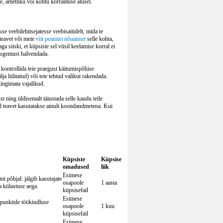
e, ametliku või kohtu korralduse alusel.
e veebilehitsejatesse veebisaitidelt, mida te
 teavet või meie
viit peamist nõuannet
selle kohta,
a siiski, et küpsiste sel viisil keelamise korral ei
uskogemust halvendada.
 kontrollida teie praegust käitumispõhise
lja lülitatud) või teie tehtud valikut rakendada.
tingimata vajalikud.
st ning üldisemalt täiustada selle kaudu teile
ud teavet kasutatakse ainult koondandmetena. Kui
Küpsiste
Küpsise
omadused
liik
Esimese
 põhjal: jälgib kasutajate
osapoole
1 aasta
a külastuse aega.
küpsisefail
Esimese
spunktide töökindluse
osapoole
1 kuu
küpsisefail
Esimese