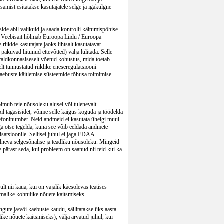
amist esitatakse kasutajatele selge ja igakülgne
ide abil valikuid ja saada kontrolli käitumispõhise
est. Veebisait hõlmab Euroopa Liidu / Euroopa
iikide kasutajate jaoks lihtsalt kasutatavat
akuvad liitunud ettevõtted) välja lülitada. Selle
valdkonnasiseselt võetud kohustus, mida toetab
lt tunnustatud riiklike eneseregulatsiooni
kaebuste käitlemise süsteemide tõhusa toimimise.
imub teie nõusoleku alusel või tulenevalt
abil tagasisidet, võime selle käigus koguda ja töödelda
telefoninumber. Neid andmeid ei kasutata ühelgi muul
dega otse tegelda, kuna see võib eeldada andmete
isatsioonile. Sellisel juhul ei jaga EDAA
eelneva selgesõnalise ja teadliku nõusoleku. Mingeid
 pärast seda, kui probleem on saanud nii teid kui ka
t nii kaua, kui on vajalik käesolevas teatises
imalike kohtulike nõuete kaitsmiseks.
ute ja/või kaebuste kaudu, säilitatakse üks aasta
like nõuete kaitsmiseks), välja arvatud juhul, kui