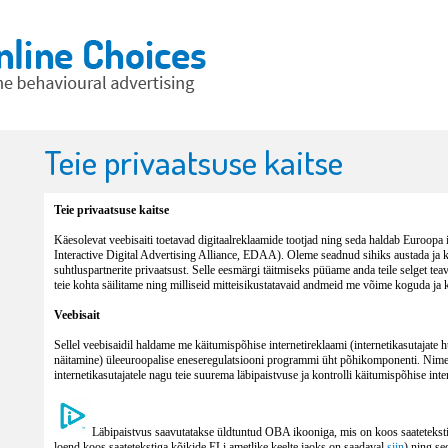
Teie privaatsuse kaitse
Teie privaatsuse kaitse
Käesolevat veebisaiti toetavad digitaalreklaamide tootjad ning seda haldab Euroopa 
Interactive Digital Advertising Alliance, EDAA). Oleme seadnud sihiks austada ja ka
suhtluspartnerite privaatsust. Selle eesmärgi täitmiseks püüame anda teile selget teav
teie kohta säilitame ning milliseid mitteisikustatavaid andmeid me võime koguda ja ka
Veebisait
Sellel veebisaidil haldame me käitumispõhise internetireklaami (internetikasutajate 
näitamine) üleeuroopalise eneseregulatsiooni programmi üht põhikomponenti. Nimet
internetikasutajatele nagu teie suurema läbipaistvuse ja kontrolli käitumispõhise inte
Läbipaistvus saavutatakse üldtuntud OBA ikooniga, mis on koos saatetekstig
loend koos saatetekstiga kõikide ELi ametlike keelte jaoks on saadaval
siin
) ning se