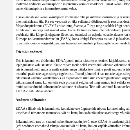
töötlevad andmeid käitumispõhise internetireklaami eesmärkidel. Pärast ikoonil klõps
teave käitumispõhise internetireklaami kohta.
Lisaks annab see ikoon kasutajatele võimaluse teha pakutavate tööriistade ja ressurss
internetireklaami üle. Ka see veebisait on üks sellistest tööriistadest ja ressurssid
Majanduspiirkonna (EL/EMP) riike, ning Šveitsi ja Türgit ning sisaldab kõigi nende r
funktsiooni, millega nad saavad soovi korral käitumispõhise internetireklaami (mida p
veebisaidi üks kõige tähelepanuväärsemaid omadusi on asjaolu, et selle aluseks on 
Euroopa reklaamistandardite liit (EASA) koos kõikjal Euroopas asutatud ja laialdase
organisatsioonide võrgustikuga, mis tagavad sõltumatute ja kasutajate jaoks tasuta 
Teie isikuandmed
Teie isikuandmete töötlemine EDAA poolt, mida käesolevas teatises kirjeldatakse, to
lepingulistest kohustustest. Kui te esitate meile sellel veebisaidil olevate vahendite 
teie isikuandmeid, mida te meile esitate, nagu näiteks teie nimi, e-posti aadress ja 
otstarbel peale teie tagasisidega tegelemise. Teatud juhtudel ei saa me teie tagasisi
edastamist kaebuse käsitlemiseks ka asjaomasele riiklikule eneseregulatsiooni organ
isikuandmeid enne, kui on teile seda protsessi selgitanud ning saanud teilt selleks 
muid isikuandmeid kolmandatele isikutele ei edastata. Teie isikuandmed kustutatakse
EDAA-d rahuldava lahendi.
Andmete säilitamine
EDAA säilitab teie isikuandmeid kohaldatavate õigusaktide nõuete kohaselt ning ainul
kirjeldatud ülesannete täitmiseks, või nii kaua, kui seda nõutakse seadustega või võ
Isikuandmeid, mis on saadud teabenõuete kaudu ja/või otse EDAA-le saadetud päring
(või seaduses ettenähtud tähtaja jooksul või nii kaua, kui on vajalik võimalike kohtu