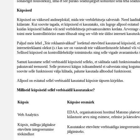
sõnaselgel nõusolekul), ilma et see piiraks seadusjärgset kohustust seda teha seadus
Küpsised
Küpsised on väikesed andmeplokid, mida teie veebilehitseja salvestab. Need laaditaks
külastate. Kui soovite tagada, et küpsiseid ei kasutataks, siis lugege allpool esitatud
kuidas küpsiseid hallata või neid veebilehitseja privaatsussätetes keelata. Arvestage ag
toimi meie kontrollitööriist enam tõhusalt ning see võib teie üldist interneti kasut
Paljud meie lehel „Teie reklaamivalikud” loetletud ettevõtted kasutavad küpsiseid, et
internetireklaami olekut (s.t kas see on vastavalt teie valikueelistustele lubatud või vä
Sellised küpsised on kontrollilehekülje toimimiseks ning selle vigade avastamiseks 
Samuti kasutame sellel veebisaidil küpsiseid selleks, et säilitada saidi funktsionaalsu
pakutavaid teenuseid. Selle protsessi käigus isikuandmeid ei salvestata ning kogut
soovite selle funktsiooni välja lülitada, palume kasutada alltoodud funktsiooni.
Allpool on esitatud sellel veebisaidil kasutatud küpsiste täpsem kirjeldus.
Milliseid küpsiseid sellel veebisaidil kasutatakse?
Küpsis
Küpsise eesmärk
EDAA, organisatsiooni hostitud Matomo platvormi
Web Analytics
külastuste arvu ning esimese, eelmise ja käesolev
Küpsis, millega jälgitakse
Kasutatakse ettevõtete veebisaidiga integreerumi
ettevõtete integreerumise
jälgimiseks.
töökindlust