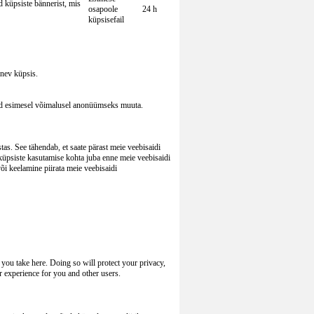
d küpsiste bännerist, mis
osapoole
24 h
küpsisefail
inev küpsis.
ed esimesel võimalusel anonüümseks muuta.
as. See tähendab, et saate pärast meie veebisaidi
 küpsiste kasutamise kohta juba enne meie veebisaidi
või keelamine piirata meie veebisaidi
you take here. Doing so will protect your privacy,
r experience for you and other users.