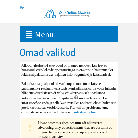
Menu
Omad valikud
Allpool ülesloetud ettevõtted on mõned nendest, kes teevad
koostööd veebilehtede operaatoritega interaktiivse käitumusliku
reklaami pakkumiseks vajaliku info kogumisel ja kasutamisel.
Palun kasutage allpool olevaid nuppe oma interaktiivse
käitumusliku reklaami eelistuste kontrollimiseks. Te võite lülitada
kõik ettevõtted sisse või välja või alternatiivselt seadistada
individuaalsed eelistused. Vajutades
nupule leiate rohkem
infot ettevõtte enda ja selle käitumusliku reklaami oleku kohta teie
poolt kasutatavas veebibrauseris. Kui teil on probleeme oma
eelistuste sisse või välja lülitamisel,
külastage palun
.
Please note: this does not turn off all internet
advertising only advertisements that are customised
to your likely interests based upon previous web
browsing activity.