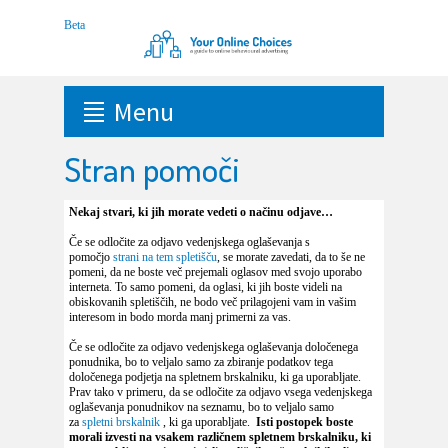
Menu
Stran pomoči
Nekaj stvari, ki jih morate vedeti o načinu odjave…
Če se odločite za odjavo vedenjskega oglaševanja s
pomočjo
strani na tem spletišču
, se morate zavedati, da to še ne
pomeni, da ne boste več prejemali oglasov med svojo uporabo
interneta. To samo pomeni, da oglasi, ki jih boste videli na
obiskovanih spletiščih, ne bodo več prilagojeni vam in vašim
interesom in bodo morda manj primerni za vas.
Če se odločite za odjavo vedenjskega oglaševanja določenega
ponudnika, bo to veljalo samo za zbiranje podatkov tega
določenega podjetja na spletnem brskalniku, ki ga uporabljate.
Prav tako v primeru, da se odločite za odjavo vsega vedenjskega
oglaševanja ponudnikov na seznamu, bo to veljalo samo
za
spletni brskalnik
, ki ga uporabljate.
Isti postopek boste
morali izvesti na vsakem različnem spletnem brskalniku, ki