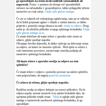
ga uporabljate na istem in/ali različnih računalnikih ali
napravah.
Pozor: v primeru da obstaja več uporabniških
računov na računalniku v gospodinjstvu, lahko prilagodite izbirne
nastavitve za vsak račun.
Glejte naše glavne namige
.
Če ste se odjavili od vedenjskega oglaševanja, nato pa se odločite,
da bi želeli prejemati oglase v skladu z vašimi interesi, se lahko
prijavite s pomočjo istega obrazca na naši
strani za odjavo
. Drug
način je, da izbrišete piškotke svojega spletnega brskalnika.
Glejte
naše glavne namige za to
.
Če imate določene ali trajne težave z uporabo naše strani za
odjavo, glejte spodnje napotke.
Obstajajo številni dejavniki, ki lahko vplivajo na delovanje strani
za odjavo, na katere ne moremo vplivati. Med njimi so težave z
vašo internetno povezavo, zavarovanje omrežja podjetja ali
nastavitve spletnega brskalnika.
Ali imate težave z uporabo orodja za odjavo na tem
spletišču?
Če imate težave z odjavo s pomočjo povezav na našem spletišču,
vam priporočamo, da najprej
ponovno poskusite
.
Če težava ni rešena, glejte spodnje napotke.
Različna orodja za odjavo delujejo na osnovi piškotkov. Da bi
odjava uspela, morate nastaviti svoj spletni brskalnik tako, da
sprejema piškotke tretjih strani.
Tukaj
si oglejte naše glavne
namige o nastavitvah zasebnosti spletnega brskalnika, ki ga
uporabljate.