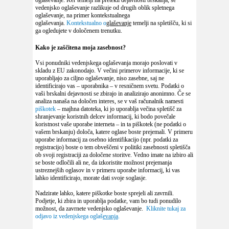
oglaševanje. Ker temelji na pretekli dejavnosti brskanja, se
vedenjsko oglaševanje razlikuje od drugih oblik spletnega
oglaševanje, na primer kontekstualnega
oglaševanja.
Kontekstualno o
glaševanje
temelji na spletišču, ki si
ga ogledujete v določenem trenutku.
Kako je zaščitena moja zasebnost
?
Vsi ponudniki vedenjskega oglaševanja morajo poslovati v
skladu z EU zakonodajo. V večini primerov informacije, ki se
uporabljajo za ciljno oglaševanje, niso zasebne, saj ne
identificirajo vas – uporabnika – v resničnem svetu. Podatki o
vaši brskalni dejavnosti se zbirajo in analizirajo anonimno. Če se
analiza nanaša na določen interes, se v vaš računalnik namesti
piškotek
– majhna datoteka, ki jo uporablja večina spletišč za
shranjevanje koristnih delcev informacij, ki bodo povečale
koristnost vaše uporabe interneta – in ta piškotek (ne podatki o
vašem brskanju) določa, katere oglase boste prejemali. V primeru
uporabe informacij za osebno identifikacijo (npr. podatki za
registracijo) boste o tem obveščeni v politiki zasebnosti spletišča
ob svoji registraciji za določene storitve. Vedno imate na izbiro ali
se boste odločili ali ne, da izkoristite možnost prejemanja
ustreznejših oglasov in v primeru uporabe informacij, ki vas
lahko identificirajo, morate dati svoje soglasje.
Nadzirate lahko, katere piškotke boste sprejeli ali zavrnili.
Podjetje, ki zbira in uporablja podatke, vam bo tudi ponudilo
možnost, da zavrnete vedenjsko oglaševanje.
Kliknite tukaj za
odjavo iz vedenjskega oglaš
evanja
.