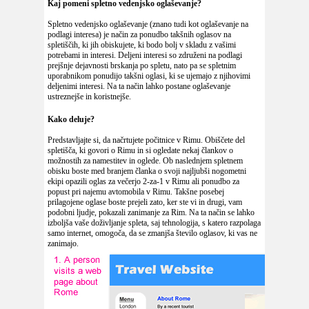
Kaj pomeni spletno vedenjsko oglaševanje
?
Spletno vedenjsko oglaševanje (znano tudi kot oglaševanje na
podlagi interesa) je način za ponudbo takšnih oglasov na
spletiščih, ki jih obiskujete, ki bodo bolj v skladu z vašimi
potrebami in interesi. Deljeni interesi so združeni na podlagi
prejšnje dejavnosti brskanja po spletu, nato pa se spletnim
uporabnikom ponudijo takšni oglasi, ki se ujemajo z njihovimi
deljenimi interesi. Na ta način lahko postane oglaševanje
ustreznejše in koristnejše.
Kako deluje
?
Predstavljajte si, da načrtujete počitnice v Rimu. Obiščete del
spletišča, ki govori o Rimu in si ogledate nekaj člankov o
možnostih za namestitev in oglede. Ob naslednjem spletnem
obisku boste med branjem članka o svoji najljubši nogometni
ekipi opazili oglas za večerjo 2-za-1 v Rimu ali ponudbo za
popust pri najemu avtomobila v Rimu. Takšne posebej
prilagojene oglase boste prejeli zato, ker ste vi in drugi, vam
podobni ljudje, pokazali zanimanje za Rim. Na ta način se lahko
izboljša vaše doživljanje spleta, saj tehnologija, s katero razpolaga
samo internet, omogoča, da se zmanjša število oglasov, ki vas ne
zanimajo.