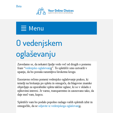
Menu
O vedenjskem
oglaševanju
Zavedamo se, da nekateri ljudje vedo več od drugih o pomenu
fraze “
vedenjsko oglaševanj
e
”. To spletišče smo ustvarili v
upanju, da bo postala razumljiva širokemu krogu.
Enostavno rečeno pomeni vedenjsko oglaševanje prakso, ki
temelji na brskanju po spletu in omogoča, da blagovne znamke
objavljajo za uporabnike spleta takšne oglase, ki so v skladu z
njihovimi interesi. Je varno, transparentno in zasnovano tako, da
daje moč vam, kupcu.
Spletišče vam bo podalo popolno razlago vaših spletnih izbir in
omogočilo, da se
odjavite iz vedenjskega oglaševanj
a
.