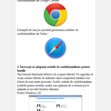
confidențialitate ale Google Chrome.
Exemplul de mai jos prezintă gestionarea setărilor de
confidențialitate ale Safari.
5. Încercați să adaptați setările de confidențialitate pentru
familie
Toți folosim Internetul diferit și în scopuri diferite Vă sugerăm să
creați conturi diferite de utilizator dacă computerul familiei este
folosit de mai multe persoane. Astfel, setările de confidențialitate
(setările pentru module cookie sau opțiunea de a refuza) pot fi
adaptate la nevoile fiecărui utilizator.
Pentru Windows 10: