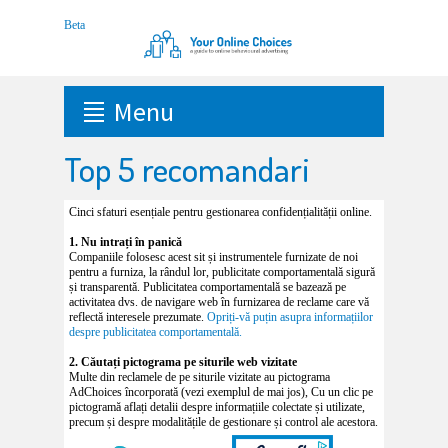
Menu
Top 5 recomandari
Cinci sfaturi esențiale pentru gestionarea confidențialității online.
1. Nu intrați în panică
Companiile folosesc acest sit și instrumentele furnizate de noi
pentru a furniza, la rândul lor, publicitate comportamentală sigură
și transparentă. Publicitatea comportamentală se bazează pe
activitatea dvs. de navigare web în furnizarea de reclame care vă
reflectă interesele prezumate.
Opriți-vă puțin asupra informațiilor
despre publicitatea comportamentală.
2. Căutați pictograma pe siturile web vizitate
Multe din reclamele de pe siturile vizitate au pictograma
AdChoices încorporată (vezi exemplul de mai jos), Cu un clic pe
pictogramă aflați detalii despre informațiile colectate și utilizate,
precum și despre modalitățile de gestionare și control ale acestora.