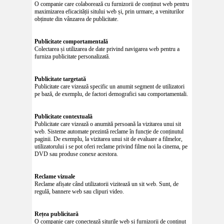
O companie care colaborează cu furnizorii de conținut web pentru
maximizarea eficacității sitului web și, prin urmare, a veniturilor
obținute din vânzarea de publicitate.
Publicitate comportamentală
Colectarea și utilizarea de date privind navigarea web pentru a
furniza publicitate personalizată.
Publicitate targetată
Publicitate care vizează specific un anumit segment de utilizatori
pe bază, de exemplu, de factori demografici sau comportamentali.
Publicitate contextuală
Publicitate care vizează o anumită persoană la vizitarea unui sit
web. Sisteme automate prezintă reclame în funcție de conținutul
paginii. De exemplu, la vizitarea unui sit de evaluare a filmelor,
utilizatorului i se pot oferi reclame privind filme noi la cinema, pe
DVD sau produse conexe acestora.
Reclame vizuale
Reclame afișate când utilizatorii vizitează un sit web. Sunt, de
regulă, bannere web sau clipuri video.
Rețea publicitară
O companie care conectează siturile web și furnizorii de conținut