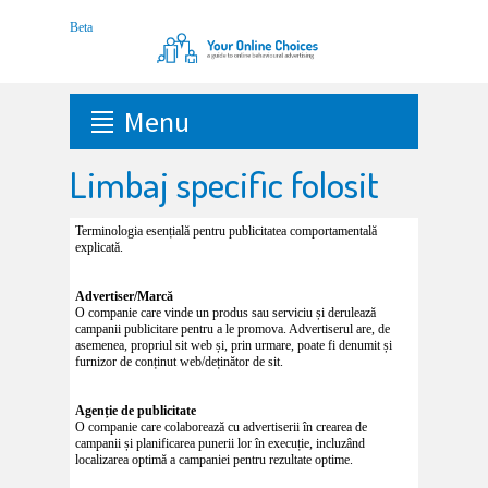
Menu
Limbaj specific folosit
Terminologia esențială pentru publicitatea comportamentală
explicată.
Advertiser/Marcă
O companie care vinde un produs sau serviciu și derulează
campanii publicitare pentru a le promova. Advertiserul are, de
asemenea, propriul sit web și, prin urmare, poate fi denumit și
furnizor de conținut web/deținător de sit.
Agenție de publicitate
O companie care colaborează cu advertiserii în crearea de
campanii și planificarea punerii lor în execuție, incluzând
localizarea optimă a campaniei pentru rezultate optime.