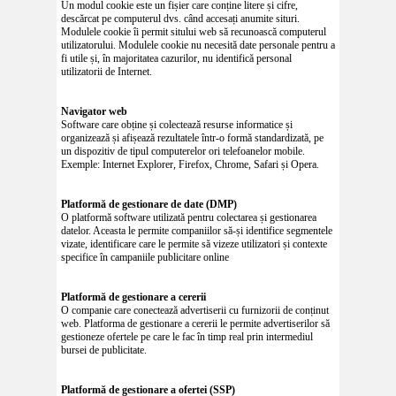
Un modul cookie este un fișier care conține litere și cifre,
descărcat pe computerul dvs. când accesați anumite situri.
Modulele cookie îi permit sitului web să recunoască computerul
utilizatorului. Modulele cookie nu necesită date personale pentru a
fi utile și, în majoritatea cazurilor, nu identifică personal
utilizatorii de Internet.
Navigator web
Software care obține și colectează resurse informatice și
organizează și afișează rezultatele într-o formă standardizată, pe
un dispozitiv de tipul computerelor ori telefoanelor mobile.
Exemple: Internet Explorer, Firefox, Chrome, Safari și Opera.
Platformă de gestionare de date (DMP)
O platformă software utilizată pentru colectarea și gestionarea
datelor. Aceasta le permite companiilor să-și identifice segmentele
vizate, identificare care le permite să vizeze utilizatori și contexte
specifice în campaniile publicitare online
Platformă de gestionare a cererii
O companie care conectează advertiserii cu furnizorii de conținut
web. Platforma de gestionare a cererii le permite advertiserilor să
gestioneze ofertele pe care le fac în timp real prin intermediul
bursei de publicitate.
Platformă de gestionare a ofertei (SSP)