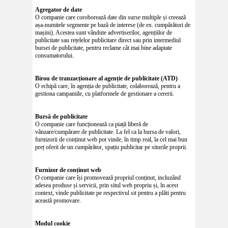
Agregator de date
O companie care coroborează date din surse multiple și creează
așa-numitele segmente pe bază de interese (de ex. cumpărători de
mașini). Acestea sunt vândute advertiserilor, agențiilor de
publicitate sau rețelelor publicitare direct sau prin intermediul
bursei de publicitate, pentru reclame cât mai bine adaptate
consumatorului.
Birou de tranzacționare al agenție de publicitate (ATD)
O echipă care, în agenția de publicitate, colaborează, pentru a
gestiona campaniile, cu platformele de gestionare a cererii.
Bursă de publicitate
O companie care funcționează ca piață liberă de
vânzare/cumpărare de publicitate. La fel ca la bursa de valori,
furnizorii de conținut web pot vinde, în timp real, la cel mai bun
preț oferit de un cumpărător, spațiu publicitar pe siturile proprii.
Furnizor de conținut web
O companie care își promovează propriul conținut, incluzând
adesea produse și servicii, prin situl web propriu și, în acest
context, vinde publicitate pe respectivul sit pentru a plăti pentru
această promovare.
Modul cookie