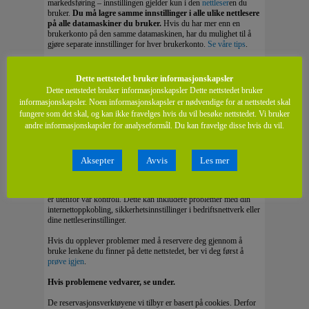
markedsføring – innstillingen gjelder kun i den
nettleser
en du
bruker.
Du må lagre samme innstillinger i alle ulike nettlesere
på alle datamaskiner du bruker.
Hvis du har mer enn en
brukerkonto på den samme datamaskinen, har du mulighet til å
gjøre separate innstillinger for hver brukerkonto.
Se våre tips
.
Hvis du har reservert deg mot interessebasert markedsføring,
men ombestemmer deg og ønsker interessetilpassede annonser på
Dette nettstedet bruker informasjonskapsler
nett, har du mulighet til fjerne reservasjonen gjennom å bruke det
Dette nettstedet bruker informasjonskapsler Dette nettstedet bruker
samme skjemaet på våre
reservasjons-side
. Alternativt kan du
informasjonskapsler. Noen informasjonskapsler er nødvendige for at nettstedet skal
slette cookies på din datamaskin –
se tips om hvordan du gjør
fungere som det skal, og kan ikke fravelges hvis du vil besøke nettstedet. Vi bruker
dette
.
andre informasjonskapsler for analyseformål. Du kan fravelge disse hvis du vil.
Hvis du har problemer med å bruke vår reservasjons-side, se
nedenfor.
Aksepter
Avvis
Les mer
Har du problemer med å bruke reservasjons-verktøyet?
Det er en rekke ting som kan påvirke reservasjons-verktøyet som
er utenfor vår kontroll. Dette kan inkludere problemer med din
internettoppkobling, sikkerhetsinnstillinger i bedriftsnettverk eller
dine nettleserinstillinger.
Hvis du opplever problemer med å reservere deg gjennom å
bruke lenkene du finner på dette nettstedet, ber vi deg først å
prøve igjen
.
Hvis problemene vedvarer, se under.
De reservasjonsverktøyene vi tilbyr er basert på cookies. Derfor