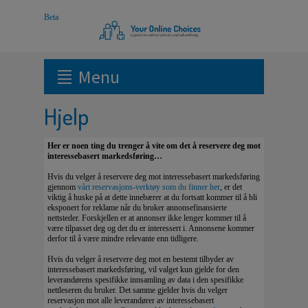
Menu
Hjelp
Her er noen ting du trenger å vite om det å reservere deg mot
interessebasert markedsføring…
Hvis du velger å reservere deg mot interessebasert markedsføring
gjennom
vårt reservasjons-verktøy som du finner her
, er det
viktig å huske på at dette innebærer at du fortsatt kommer til å bli
eksponert for reklame når du bruker annonsefinansierte
nettsteder. Forskjellen er at annonser ikke lenger kommer til å
være tilpasset deg og det du er interessert i. Annonsene kommer
derfor til å være mindre relevante enn tidligere.
Hvis du velger å reservere deg mot en bestemt tilbyder av
interessebasert markedsføring, vil valget kun gjelde for den
leverandørens spesifikke innsamling av data i den spesifikke
nettleseren du bruker. Det samme gjelder hvis du velger
reservasjon mot alle leverandører av interessebasert