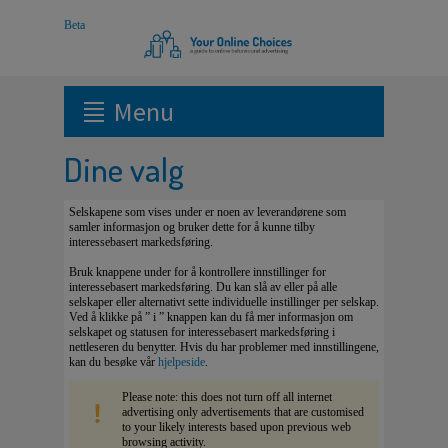
Menu
Dine valg
Selskapene som vises under er noen av leverandørene som
samler informasjon og bruker dette for å kunne tilby
interessebasert markedsføring.
Bruk knappene under for å kontrollere innstillinger for
interessebasert markedsføring. Du kan slå av eller på alle
selskaper eller alternativt sette individuelle instillinger per selskap.
Ved å klikke på ” i ” knappen kan du få mer informasjon om
selskapet og statusen for interessebasert markedsføring i
nettleseren du benytter. Hvis du har problemer med innstillingene,
kan du besøke vår
hjelpeside
.
Please note: this does not turn off all internet
advertising only advertisements that are customised
to your likely interests based upon previous web
browsing activity.