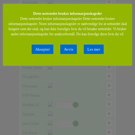
Dette nettstedet bruker informasjonskapsler
Dette nettstedet bruker informasjonskapsler Dette nettstedet bruker
informasjonskapsler. Noen informasjonskapsler er nødvendige for at nettstedet skal
fungere som det skal, og kan ikke fravelges hvis du vil besøke nettstedet. Vi bruker
andre informasjonskapsler for analyseformål. Du kan fravelge disse hvis du vil.
Aksepter
Avvis
Les mer