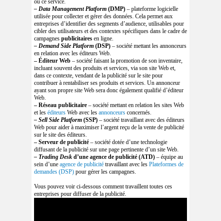
ou ce service.
– Data Management Platform
(DMP)
– plateforme logicielle
utilisée pour collecter et gérer des données. Cela permet aux
entreprises d’identifier des segments d’audience, utilisables pour
cibler des utilisateurs et des contextes spécifiques dans le cadre de
campagnes
publicitaires
en ligne.
– Demand Side Platform
(DSP)
– société mettant les annonceurs
en relation avec les éditeurs Web.
– Éditeur Web
– société faisant la promotion de son inventaire,
incluant souvent des produits et services, via son site Web et,
dans ce contexte, vendant de la publicité sur le site pour
contribuer à rentabiliser ses produits et services. Un annonceur
ayant son propre site Web sera donc également qualifié d’éditeur
Web.
– Réseau publicitaire
– société mettant en relation les sites Web
et les
éditeurs
Web avec les
annonceurs
concernés.
– Sell Side Platform
(SSP)
– société travaillant avec des éditeurs
Web pour aider à maximiser l’argent reçu de la vente de publicité
sur le site des éditeurs.
– Serveur de publicité
– société dotée d’une technologie
diffusant de la publicité sur une page pertinente d’un site Web.
– Trading Desk
d’une agence de publicité (ATD)
– équipe au
sein d’une
agence de publicité
travaillant avec les
Plateformes de
demandes (DSP)
pour gérer les campagnes.
Vous pouvez voir ci-dessous comment travaillent toutes ces
entreprises pour diffuser de la publicité.