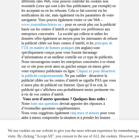
différents sites Web, vous pouvez contrôler les cookies non
essentiels (ceux qui sont à des fins publicitaires, par exemple) en
les acceptant ou en les refusant. Cela se fait souvent via les
notifications du site, mais également via les paramètres de votre
navigateur. Vous pouvez également visiter ce site Web –
www.youronlinechoices.eu
– pour en savoir plus sur la publicité
basée sur les centres d’intérêt et signaler vos préférences aux
entreprises concernées.
La société qui collecte et utilise les
données offre également un moyen pour les internautes de refuser
la publicité ciblée sur leurs centres d’intérêt, et les
principes de
l’UE en matière de bonnes pratiques
(en anglais) sont
spécifiquement conçus pour vous fournir davantage
d’informations et un meilleur contrôle sur ce type de publicités.
Nous encourageons toutes les entreprises concernées à se réunir
sur ce site pour avoir ainsi un guichet unique où mieux gérer
votre expérience publicitaire en ligne.
Cliquez ici pour désactiver
la publicité comportementale
. Ne pas oublier : désactiver la
publicité ciblée sur les centres d’intérêt ne signifie PAS que vous
n’aurez plus de publicité sur Internet. Quoi qu’il en soit, la
publicité qui s’affichera sera probablement moins pertinente vis-
à-vis de vos centres d’intérêt.
Vous avez d’autres questions ? Quelques liens utiles :
Notre
foire aux questions
devrait apporter des réponses à
d’éventuelles questions supplémentaires.
Nous vous suggérons également
cinq trucs et astuces
pour vous
aider à mieux comprendre la situation et à prendre les bonnes
mesures afin de protéger votre vie privée en ligne.
We use cookies on our website to give you the most relevant experience by remembering 
visits. By clicking “Accept All”, you consent to the use of ALL the cookies. However, y