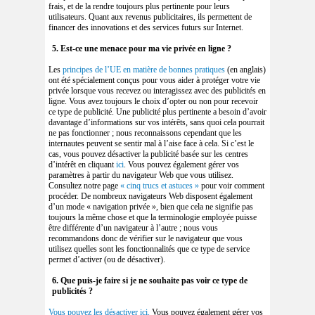
frais, et de la rendre toujours plus pertinente pour leurs
utilisateurs. Quant aux revenus publicitaires, ils permettent de
financer des innovations et des services futurs sur Internet.
5. Est-ce une menace pour ma vie privée en ligne ?
Les
principes de l’UE en matière de bonnes pratiques
(en anglais)
ont été spécialement conçus pour vous aider à protéger votre vie
privée lorsque vous recevez ou interagissez avec des publicités en
ligne. Vous avez toujours le choix d’opter ou non pour recevoir
ce type de publicité. Une publicité plus pertinente a besoin d’avoir
davantage d’informations sur vos intérêts, sans quoi cela pourrait
ne pas fonctionner ; nous reconnaissons cependant que les
internautes peuvent se sentir mal à l’aise face à cela. Si c’est le
cas, vous pouvez désactiver la publicité basée sur les centres
d’intérêt en cliquant
ici
. Vous pouvez également gérer vos
paramètres à partir du navigateur Web que vous utilisez.
Consultez notre page
« cinq trucs et astuces »
pour voir comment
procéder. De nombreux navigateurs Web disposent également
d’un mode « navigation privée », bien que cela ne signifie pas
toujours la même chose et que la terminologie employée puisse
être différente d’un navigateur à l’autre ; nous vous
recommandons donc de vérifier sur le navigateur que vous
utilisez quelles sont les fonctionnalités que ce type de service
permet d’activer (ou de désactiver).
6. Que puis-je faire si je ne souhaite pas voir ce type de
publicités ?
Vous pouvez les désactiver ici.
Vous pouvez également gérer vos