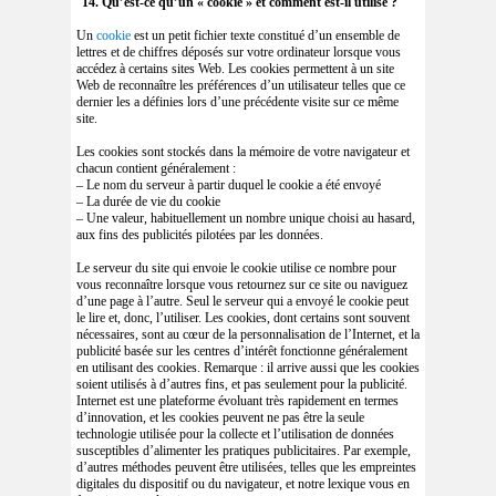
14. Qu’est-ce qu’un « cookie » et comment est-il utilisé ?
Un
cookie
est un petit fichier texte constitué d’un ensemble de
lettres et de chiffres déposés sur votre ordinateur lorsque vous
accédez à certains sites Web. Les cookies permettent à un site
Web de reconnaître les préférences d’un utilisateur telles que ce
dernier les a définies lors d’une précédente visite sur ce même
site.
Les cookies sont stockés dans la mémoire de votre navigateur et
chacun contient généralement :
– Le nom du serveur à partir duquel le cookie a été envoyé
– La durée de vie du cookie
– Une valeur, habituellement un nombre unique choisi au hasard,
aux fins des publicités pilotées par les données.
Le serveur du site qui envoie le cookie utilise ce nombre pour
vous reconnaître lorsque vous retournez sur ce site ou naviguez
d’une page à l’autre. Seul le serveur qui a envoyé le cookie peut
le lire et, donc, l’utiliser. Les cookies, dont certains sont souvent
nécessaires, sont au cœur de la personnalisation de l’Internet, et la
publicité basée sur les centres d’intérêt fonctionne généralement
en utilisant des cookies. Remarque : il arrive aussi que les cookies
soient utilisés à d’autres fins, et pas seulement pour la publicité.
Internet est une plateforme évoluant très rapidement en termes
d’innovation, et les cookies peuvent ne pas être la seule
technologie utilisée pour la collecte et l’utilisation de données
susceptibles d’alimenter les pratiques publicitaires. Par exemple,
d’autres méthodes peuvent être utilisées, telles que les empreintes
digitales du dispositif ou du navigateur, et notre lexique vous en