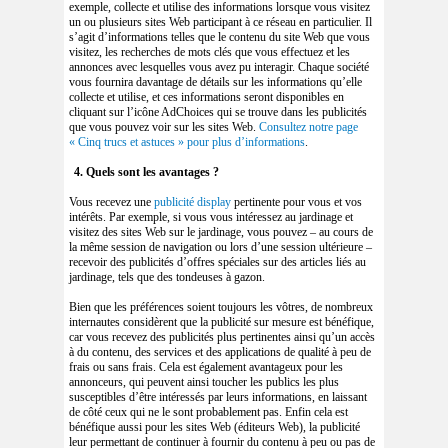
exemple, collecte et utilise des informations lorsque vous visitez
un ou plusieurs sites Web participant à ce réseau en particulier. Il
s’agit d’informations telles que le contenu du site Web que vous
visitez, les recherches de mots clés que vous effectuez et les
annonces avec lesquelles vous avez pu interagir. Chaque société
vous fournira davantage de détails sur les informations qu’elle
collecte et utilise, et ces informations seront disponibles en
cliquant sur l’icône AdChoices qui se trouve dans les publicités
que vous pouvez voir sur les sites Web.
Consultez notre page
« Cinq trucs et astuces » pour plus d’informations
.
4. Quels sont les avantages ?
Vous recevez une
publicité display
pertinente pour vous et vos
intérêts. Par exemple, si vous vous intéressez au jardinage et
visitez des sites Web sur le jardinage, vous pouvez – au cours de
la même session de navigation ou lors d’une session ultérieure –
recevoir des publicités d’offres spéciales sur des articles liés au
jardinage, tels que des tondeuses à gazon.
Bien que les préférences soient toujours les vôtres, de nombreux
internautes considèrent que la publicité sur mesure est bénéfique,
car vous recevez des publicités plus pertinentes ainsi qu’un accès
à du contenu, des services et des applications de qualité à peu de
frais ou sans frais. Cela est également avantageux pour les
annonceurs, qui peuvent ainsi toucher les publics les plus
susceptibles d’être intéressés par leurs informations, en laissant
de côté ceux qui ne le sont probablement pas. Enfin cela est
bénéfique aussi pour les sites Web (éditeurs Web), la publicité
leur permettant de continuer à fournir du contenu à peu ou pas de