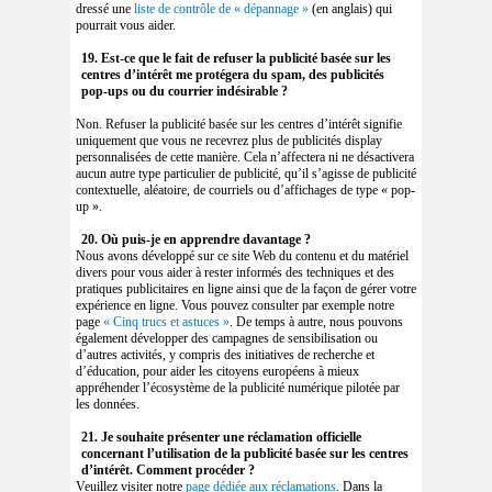
dressé une
liste de contrôle de « dépannage »
(en anglais) qui
pourrait vous aider.
19. Est-ce que le fait de refuser la publicité basée sur les
centres d’intérêt me protégera du spam, des publicités
pop-ups ou du courrier indésirable ?
Non. Refuser la publicité basée sur les centres d’intérêt signifie
uniquement que vous ne recevrez plus de publicités display
personnalisées de cette manière. Cela n’affectera ni ne désactivera
aucun autre type particulier de publicité, qu’il s’agisse de publicité
contextuelle, aléatoire, de courriels ou d’affichages de type « pop-
up ».
20. Où puis-je en apprendre davantage ?
Nous avons développé sur ce site Web du contenu et du matériel
divers pour vous aider à rester informés des techniques et des
pratiques publicitaires en ligne ainsi que de la façon de gérer votre
expérience en ligne. Vous pouvez consulter par exemple notre
page
« Cinq trucs et astuces »
. De temps à autre, nous pouvons
également développer des campagnes de sensibilisation ou
d’autres activités, y compris des initiatives de recherche et
d’éducation, pour aider les citoyens européens à mieux
appréhender l’écosystème de la publicité numérique pilotée par
les données.
21. Je souhaite présenter une réclamation officielle
concernant l’utilisation de la publicité basée sur les centres
d’intérêt. Comment procéder ?
Veuillez visiter notre
page dédiée aux réclamations
. Dans la