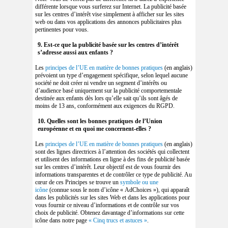
différente lorsque vous surferez sur Internet. La publicité basée
sur les centres d’intérêt vise simplement à afficher sur les sites
web ou dans vos applications des annonces publicitaires plus
pertinentes pour vous.
9. Est-ce que la publicité basée sur les centres d’intérêt
s’adresse aussi aux enfants ?
Les
principes de l’UE en matière de bonnes pratiques
(en anglais)
prévoient un type d’engagement spécifique, selon lequel aucune
société ne doit créer ni vendre un segment d’intérêts ou
d’audience basé uniquement sur la publicité comportementale
destinée aux enfants dès lors qu’elle sait qu’ils sont âgés de
moins de 13 ans, conformément aux exigences du RGPD.
10. Quelles sont les bonnes pratiques de l’Union
européenne et en quoi me concernent-elles ?
Les
principes de l’UE en matière de bonnes pratiques
(en anglais)
sont des lignes directrices à l’attention des sociétés qui collectent
et utilisent des informations en ligne à des fins de publicité basée
sur les centres d’intérêt. Leur objectif est de vous fournir des
informations transparentes et de contrôler ce type de publicité. Au
cœur de ces Principes se trouve un
symbole ou une
icône
(connue sous le nom d’icône « AdChoices »), qui apparaît
dans les publicités sur les sites Web et dans les applications pour
vous fournir ce niveau d’informations et de contrôle sur vos
choix de publicité. Obtenez davantage d’informations sur cette
icône dans notre page
« Cinq trucs et astuces »
.