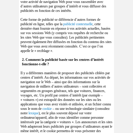
votre activité de navigation Web pour vous rassembler avec
d’autres utilisateurs par groupes d’intérêt et vous diffuser des
publicités en fonction de ces intérêts.
Cette forme de publicité se différencie d’autres formes de
publicité en ligne, telles que la
publicité contextuelle
, cette
dernière étant fournie en réponse à vos activités actuelles, basées
sur vos sessions Web (y compris vos requêtes de recherche ou
les sites Web que vous consultez). Les publicités pertinentes
peuvent également être diffusées en fonction du contenu des sites
Web que vous avez récemment consultés. C’est ce que l’on
appelle le « reciblage ».
2. Comment la publicité basée sur les centres d’intérêt
fonctionne-t-elle ?
Il y a différentes manières de proposer des publicités ciblées par
centres d’intérêt. Au départ, les informations sur vos activités de
navigation sur le Web – ainsi que des informations sur la
navigation de milliers d’autres utilisateurs – sont collectées et
segmentées en groupes généraux, tels que voitures, finances,
voyages, etc. Un profil par centres d’intérêt (par exemple –
« voitures ») est extrapolé des données sur les sites ou les
applications que vous avez visités et utilisées, et un fichier connu
sous le nom de
cookie
– ou une technologie similaire (consultez
notre
lexique
), est le plus souvent déposé sur votre
ordinateur/appareil, afin de vous identifier comme personne
intéressée par la catégorie « voitures ». Les annonceurs et les sites
Web adapteront leurs publicités par groupes d’utilisateurs ayant le
même intérêt, et le cookie permettra de vous présenter des