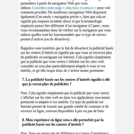
paramètres à partir du navigateur Web que vous
utilisez.
Consultez notre page « cinq trucs et astuces »
pour voir
comment procéder. De nombreux navigateurs Web disposent
également d’un mode « navigation privée », bien que cela ne
signifie pas toujours la même chose et que la terminologie
employée puisse être différente d’un navigateur à l’autre ; nous
vous recommandons donc de vérifier sur le navigateur que vous
utilisez quelles sont les fonctionnalités que ce type de service
permet d’activer (ou de désactiver).
Rappelez-vous toutefois que le fait de désactiver la publicité basée
sur les centres d’intérêt ne signifie pas que vous ne recevrez plus
de publicités en naviguant sur Internet. Cela signifie simplement
que la publicité que vous verrez s’afficher sur les sites web
consultés ne sera plus particulièrement adaptée à vous et vos
intérêts, et qu’elle risque donc de s’avérer moins pertinente.
7. La publicité basée sur les centres d’intérêt signifie-t-elle
que je verrai plus de publicités ?
Non. Cela signifie simplement que la publicité que vous verrez
s’afficher sur les sites web ou dans vos applications sera moins
pertinente et adaptée à vos intérêts. Ce type de publicité sur
Internet permet de fournir une grande variété de contenus et de
services en ligne, souvent disponibles à peu ou pas de frais.
8. Mon expérience en ligne sera-t-elle perturbée par la
publicité basée sur les centres d’intérêt ?
Non. Vous ne verrez pas de différence ni n’aurez d’expérience