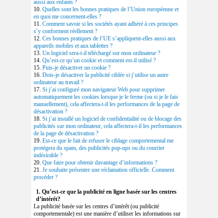
aussi aux enfants ?
10.
Quelles sont les bonnes pratiques de l’Union européenne et
en quoi me concernent-elles ?
11.
Comment savoir si les sociétés ayant adhéré à ces principes
s’y conforment réellement ?
12.
Ces bonnes pratiques de l’UE s’appliquent-elles aussi aux
appareils mobiles et aux tablettes ?
13.
Un logiciel sera-t-il téléchargé sur mon ordinateur ?
14.
Qu’est-ce qu’un cookie et comment est-il utilisé ?
15.
Puis-je désactiver un cookie ?
16.
Dois-je désactiver la publicité ciblée si j’utilise un autre
ordinateur au travail ?
17.
Si j’ai configuré mon navigateur Web pour supprimer
automatiquement les cookies lorsque je le ferme (ou si je le fais
manuellement), cela affectera-t-il les performances de la page de
désactivation ?
18.
Si j’ai installé un logiciel de confidentialité ou de blocage des
publicités sur mon ordinateur, cela affectera-t-il les performances
de la page de désactivation ?
19.
Est-ce que le fait de refuser le ciblage comportemental me
protégera du spam, des publicités pop-ups ou du courrier
indésirable ?
20.
Que faire pour obtenir davantage d’informations ?
21.
Je souhaite présenter une réclamation officielle. Comment
procéder ?
1. Qu’est-ce que la publicité en ligne basée sur les centres
d’intérêt?
La publicité basée sur les centres d’intérêt (ou publicité
comportementale) est une manière d’utiliser les informations sur