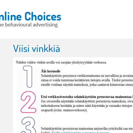
Viisi vinkkiä
Näiden viiden vinkin avulla voi suojata yksityisyyttään verkossa.
Älä hermoile
Selainkäyttöön perustuva verkkomainonta on turvallista ja avointa.
sinua ei voida tunnistaa kerättävien tietojen avulla. Tiedot perustu
sinulle voidaan näyttää mainoksia, jotka saattavat kiinnostaa sinu
Etsi verkkosivustolta selainkäyttöön perustuvaa mainontaa k
Jos sivustolla näytetään selainkäyttöön perustuvia mainoksia, sivusto
tarkoitukseen kerätään ja miten niitä käytetään ja vastaako tietoje
osapuoli (esim. mainosverkosto).
Selainkäyttöön perustuvaa mainontaa tarjoavilta yrityksiltä saa my