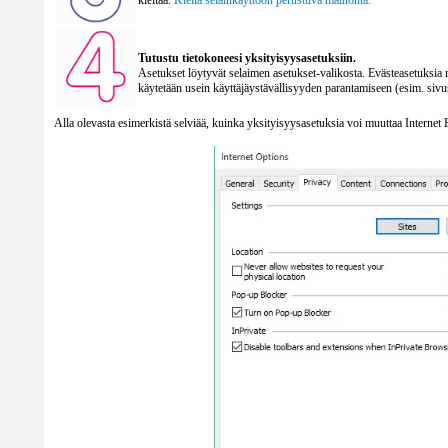
kieltää.
Kiellä selainkäyttöön perustuva mainonta.
Tutustu tietokoneesi yksityisyysasetuksiin.
Asetukset löytyvät selaimen asetukset-valikosta. Evästeasetuksia m
käytetään usein käyttäjäystävällisyyden parantamiseen (esim. sivus
Alla olevasta esimerkistä selviää, kuinka yksityisyysasetuksia voi muuttaa Internet 