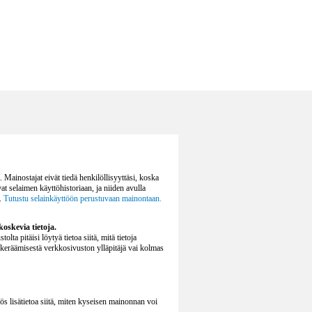
 Mainostajat eivät tiedä henkilöllisyyttäsi, koska
vat selaimen käyttöhistoriaan, ja niiden avulla
a.
Tutustu selainkäyttöön perustuvaan mainontaan.
oskevia tietoja.
lta pitäisi löytyä tietoa siitä, mitä tietoja
n keräämisestä verkkosivuston ylläpitäjä vai kolmas
ös lisätietoa siitä, miten kyseisen mainonnan voi