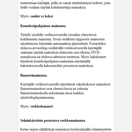
tunnistetaan käyttäjät, joilla on samat mielenkiinnon kohteet, jotta
heille voidaan näyttää kohdennettuja mainoksia.
Myös:
cookie
tai
keksi
Kontekstipohjainen mainonta
Tietylle yksilölle verkkosivustolla vierailun yhteydessä
kohdennettu mainonta. Sivun sisällöstä riippuvien mainosten
näyttämiseen käytetään automaattisia järjestelmiä. Esimerkiksi
elokuva-arvosteluja sisältävällä verkkosivustolla käyttäjälle
saatetaan näyttää mainoksia elokuvien ensi-illoista, DVD-
uutuuksista tai elokuva-aiheisista tuotteista. Myös hakukoneet
käyttävät kontekstipohjaista mainontaa näyttämällä
hakutulossivulla hakusanoihin perustuvia mainoksia.
Bannerimainonta
Käyttäjille verkkosivustoilla näytettävät vakiokokoiset mainokset.
Bannerimainokset ovat yleensä kuvia tai videoita.
Bannerimainoksella tarkoitetaan tässä kaikkea
näyttö/displaymainontaa.
Myös:
verkkobanneri
Selainkäyttöön perustuva verkkomainonta
Keino tarjota räätälöityjä mainoksia hyödyntämällä selainkäyttöön