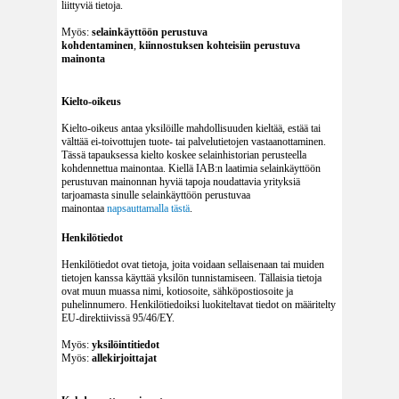
liittyviä tietoja.
Myös:
selainkäyttöön perustuva
kohdentaminen
,
kiinnostuksen kohteisiin perustuva
mainonta
Kielto-oikeus
Kielto-oikeus antaa yksilöille mahdollisuuden kieltää, estää tai
välttää ei-toivottujen tuote- tai palvelutietojen vastaanottaminen.
Tässä tapauksessa
kielto koskee selainhistorian perusteella
kohdennettua mainontaa. Kiellä IAB:n laatimia selainkäyttöön
perustuvan mainonnan hyviä tapoja noudattavia yrityksiä
tarjoamasta sinulle selainkäyttöön perustuvaa
mainontaa
napsauttamalla tästä
.
Henkilötiedot
Henkilötiedot ovat tietoja, joita voidaan sellaisenaan tai muiden
tietojen kanssa käyttää yksilön tunnistamiseen. Tällaisia tietoja
ovat muun muassa nimi, kotiosoite, sähköpostiosoite ja
puhelinnumero. Henkilötiedoiksi luokiteltavat tiedot on määritelty
EU-direktiivissä 95/46/EY.
Myös:
yksilöintitiedot
Myös:
allekirjoittajat