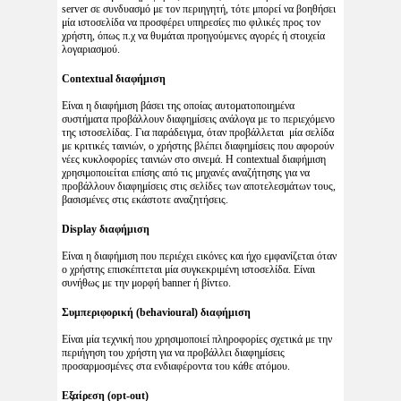
server σε συνδυασμό με τον περιηγητή, τότε μπορεί να βοηθήσει
μία ιστοσελίδα να προσφέρει υπηρεσίες πιο φιλικές προς τον
χρήστη, όπως π.χ να θυμάται προηγούμενες αγορές ή στοιχεία
λογαριασμού.
Contextual διαφήμιση
Είναι η διαφήμιση βάσει της οποίας αυτοματοποιημένα
συστήματα προβάλλουν διαφημίσεις ανάλογα με το περιεχόμενο
της ιστοσελίδας. Για παράδειγμα, όταν προβάλλεται μία σελίδα
με κριτικές ταινιών, ο χρήστης βλέπει διαφημίσεις που αφορούν
νέες κυκλοφορίες ταινιών στο σινεμά. Η contextual διαφήμιση
χρησιμοποιείται επίσης από τις μηχανές αναζήτησης για να
προβάλλουν διαφημίσεις στις σελίδες των αποτελεσμάτων τους,
βασισμένες στις εκάστοτε αναζητήσεις.
Display διαφήμιση
Είναι η διαφήμιση που περιέχει εικόνες και ήχο εμφανίζεται όταν
ο χρήστης επισκέπτεται μία συγκεκριμένη ιστοσελίδα. Είναι
συνήθως με την μορφή banner ή βίντεο.
Συμπεριφορική (behavioural) διαφήμιση
Είναι μία τεχνική που χρησιμοποιεί πληροφορίες σχετικά με την
περιήγηση του χρήστη για να προβάλλει διαφημίσεις
προσαρμοσμένες στα ενδιαφέροντα του κάθε ατόμου.
Εξαίρεση (opt-out)