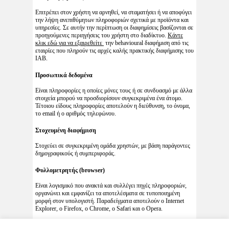
Επιτρέπει στον χρήστη να αρνηθεί, να σταματήσει ή να αποφύγει
την λήψη ανεπιθύμητων πληροφοριών σχετικά με προϊόντα και
υπηρεσίες. Σε αυτήν την περίπτωση οι διαφημίσεις βασίζονται σε
προηγούμενες περιηγήσεις του χρήστη στο διαδίκτυο.
Κάντε
κλικ εδώ για να εξαιρεθείτε
την behavioural διαφήμιση από τις
εταιρίες που πληρούν τις αρχές καλής πρακτικής διαφήμισης του
IAB.
Προσωπικά δεδομένα
Είναι πληροφορίες η οποίες μόνες τους ή σε συνδυασμό με άλλα
στοιχεία μπορού να προσδιορίσουν συγκεκριμένα ένα άτομο.
Τέτοιου είδους πληροφορίες αποτελούν η διεύθυνση, το όνομα,
το email ή ο αριθμός τηλεφώνου.
Στοχευμένη διαφήμιση
Στοχεύει σε συγκεκριμένη ομάδα χρηστών, με βάση παράγοντες
δημογραφικούς ή συμπεριφοράς.
Φυλλομετρητής (browser)
Είναι λογισμικό που ανακτά και συλλέγει πηγές πληροφοριών,
οργανώνει και εμφανίζει τα αποτελέσματα σε τυποποιημένη
μορφή στον υπολογιστή. Παραδείγματα αποτελούν ο Internet
Explorer, ο Firefox, ο Chrome, ο Safari και ο Opera.
Στείλτε μας
τις παρατηρήσεις σας