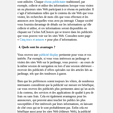
sont utilisées. Chaque
réseau publicitaire
traditionnel, par
exemple, collecte et utilise des informations lorsque vous visitez
un ou plusieurs sites Web participant à ce réseau en particulier. Il
s’agit d’informations telles que le contenu du site Web que vous
visitez, les recherches de mots clés que vous effectuez et les
annonces avec lesquelles vous avez pu interagir. Chaque société
vous fournira davantage de détails sur les informations qu’elle
collecte et utilise, et ces informations seront disponibles en
cliquant sur l’icône AdChoices qui se trouve dans les publicités
que vous pouvez voir sur les sites Web. Consultez notre page
«
Cinq trucs et astuces
» pour plus d’informations.
4. Quels sont les avantages ?
Vous recevez une
publicité display
pertinente pour vous et vos
intérêts. Par exemple, si vous vous intéressez au jardinage et
visitez des sites Web sur le jardinage, vous pouvez – au cours de
la même session de navigation ou lors d’une session ultérieure –
recevoir des publicités d’offres spéciales sur des articles liés au
jardinage, tels que des tondeuses à gazon.
Bien que les préférences soient toujours les vôtres, de nombreux
internautes considèrent que la publicité sur mesure est bénéfique,
car vous recevez des publicités plus pertinentes ainsi qu’un accès
à du contenu, des services et des applications de qualité à peu de
frais ou sans frais. Cela est également avantageux pour les
annonceurs, qui peuvent ainsi toucher les publics les plus
susceptibles d’être intéressés par leurs informations, en laissant
de côté ceux qui ne le sont probablement pas. Enfin cela est
bénéfique aussi pour les sites Web (éditeurs Web), la publicité