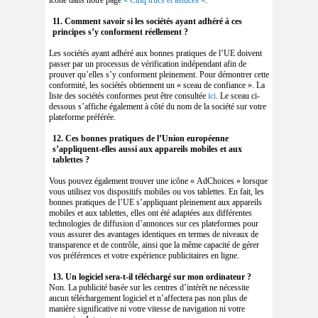
icône dans notre page
« Cinq trucs et astuces »
.
11. Comment savoir si les sociétés ayant adhéré à ces
principes s’y conforment réellement ?
Les sociétés ayant adhéré aux bonnes pratiques de l’UE doivent
passer par un processus de vérification indépendant afin de
prouver qu’elles s’y conforment pleinement. Pour démontrer cette
conformité, les sociétés obtiennent un « sceau de confiance ». La
liste des sociétés conformes peut être consultée
ici
. Le sceau ci-
dessous s’affiche également à côté du nom de la société sur votre
plateforme préférée.
12. Ces bonnes pratiques de l’Union européenne
s’appliquent-elles aussi aux appareils mobiles et aux
tablettes ?
Vous pouvez également trouver une icône « AdChoices » lorsque
vous utilisez vos dispositifs mobiles ou vos tablettes. En fait, les
bonnes pratiques de l’UE s’appliquant pleinement aux appareils
mobiles et aux tablettes, elles ont été adaptées aux différentes
technologies de diffusion d’annonces sur ces plateformes pour
vous assurer des avantages identiques en termes de niveaux de
transparence et de contrôle, ainsi que la même capacité de gérer
vos préférences et votre expérience publicitaires en ligne.
13. Un logiciel sera-t-il téléchargé sur mon ordinateur ?
Non. La publicité basée sur les centres d’intérêt ne nécessite
aucun téléchargement logiciel et n’affectera pas non plus de
manière significative ni votre vitesse de navigation ni votre