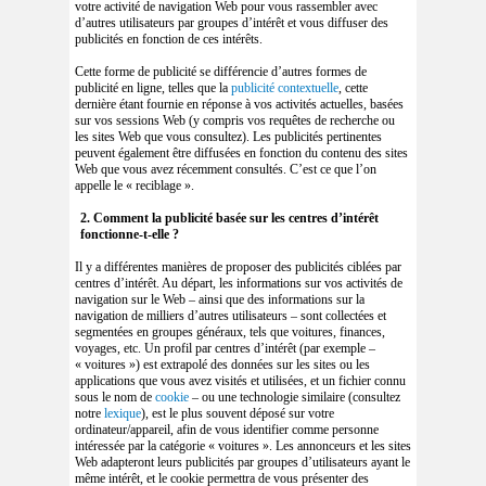
votre activité de navigation Web pour vous rassembler avec
d’autres utilisateurs par groupes d’intérêt et vous diffuser des
publicités en fonction de ces intérêts.
Cette forme de publicité se différencie d’autres formes de
publicité en ligne, telles que la
publicité contextuelle
, cette
dernière étant fournie en réponse à vos activités actuelles, basées
sur vos sessions Web (y compris vos requêtes de recherche ou
les sites Web que vous consultez). Les publicités pertinentes
peuvent également être diffusées en fonction du contenu des sites
Web que vous avez récemment consultés. C’est ce que l’on
appelle le « reciblage ».
2. Comment la publicité basée sur les centres d’intérêt
fonctionne-t-elle ?
Il y a différentes manières de proposer des publicités ciblées par
centres d’intérêt. Au départ, les informations sur vos activités de
navigation sur le Web – ainsi que des informations sur la
navigation de milliers d’autres utilisateurs – sont collectées et
segmentées en groupes généraux, tels que voitures, finances,
voyages, etc. Un profil par centres d’intérêt (par exemple –
« voitures ») est extrapolé des données sur les sites ou les
applications que vous avez visités et utilisées, et un fichier connu
sous le nom de
cookie
– ou une technologie similaire (consultez
notre
lexique
), est le plus souvent déposé sur votre
ordinateur/appareil, afin de vous identifier comme personne
intéressée par la catégorie « voitures ». Les annonceurs et les sites
Web adapteront leurs publicités par groupes d’utilisateurs ayant le
même intérêt, et le cookie permettra de vous présenter des