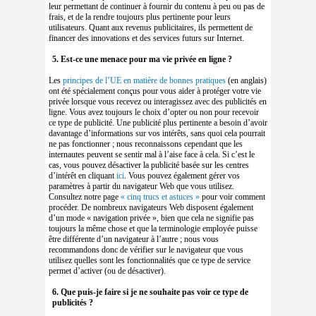
leur permettant de continuer à fournir du contenu à peu ou pas de
frais, et de la rendre toujours plus pertinente pour leurs
utilisateurs. Quant aux revenus publicitaires, ils permettent de
financer des innovations et des services futurs sur Internet.
5. Est-ce une menace pour ma vie privée en ligne ?
Les
principes de l’UE en matière de bonnes pratiques
(en anglais)
ont été spécialement conçus pour vous aider à protéger votre vie
privée lorsque vous recevez ou interagissez avec des publicités en
ligne. Vous avez toujours le choix d’opter ou non pour recevoir
ce type de publicité. Une publicité plus pertinente a besoin d’avoir
davantage d’informations sur vos intérêts, sans quoi cela pourrait
ne pas fonctionner ; nous reconnaissons cependant que les
internautes peuvent se sentir mal à l’aise face à cela. Si c’est le
cas, vous pouvez désactiver la publicité basée sur les centres
d’intérêt en cliquant
ici
. Vous pouvez également gérer vos
paramètres à partir du navigateur Web que vous utilisez.
Consultez notre page
« cinq trucs et astuces »
pour voir comment
procéder. De nombreux navigateurs Web disposent également
d’un mode « navigation privée », bien que cela ne signifie pas
toujours la même chose et que la terminologie employée puisse
être différente d’un navigateur à l’autre ; nous vous
recommandons donc de vérifier sur le navigateur que vous
utilisez quelles sont les fonctionnalités que ce type de service
permet d’activer (ou de désactiver).
6. Que puis-je faire si je ne souhaite pas voir ce type de
publicités ?