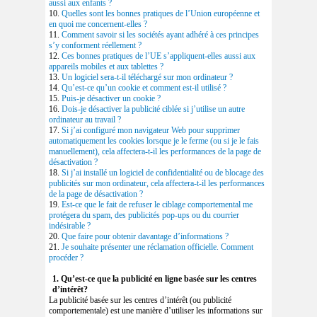
aussi aux enfants ?
10.
Quelles sont les bonnes pratiques de l’Union européenne et
en quoi me concernent-elles ?
11.
Comment savoir si les sociétés ayant adhéré à ces principes
s’y conforment réellement ?
12.
Ces bonnes pratiques de l’UE s’appliquent-elles aussi aux
appareils mobiles et aux tablettes ?
13.
Un logiciel sera-t-il téléchargé sur mon ordinateur ?
14.
Qu’est-ce qu’un cookie et comment est-il utilisé ?
15.
Puis-je désactiver un cookie ?
16.
Dois-je désactiver la publicité ciblée si j’utilise un autre
ordinateur au travail ?
17.
Si j’ai configuré mon navigateur Web pour supprimer
automatiquement les cookies lorsque je le ferme (ou si je le fais
manuellement), cela affectera-t-il les performances de la page de
désactivation ?
18.
Si j’ai installé un logiciel de confidentialité ou de blocage des
publicités sur mon ordinateur, cela affectera-t-il les performances
de la page de désactivation ?
19.
Est-ce que le fait de refuser le ciblage comportemental me
protégera du spam, des publicités pop-ups ou du courrier
indésirable ?
20.
Que faire pour obtenir davantage d’informations ?
21.
Je souhaite présenter une réclamation officielle. Comment
procéder ?
1. Qu’est-ce que la publicité en ligne basée sur les centres
d’intérêt?
La publicité basée sur les centres d’intérêt (ou publicité
comportementale) est une manière d’utiliser les informations sur