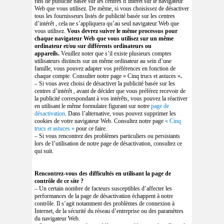
fins de publicité basée sur les centres d’intérêt sur le navigateur
Web que vous utilisez. De même, si vous choisissez de désactiver
tous les fournisseurs listés de publicité basée sur les centres
d’intérêt , cela ne s’appliquera qu’au seul navigateur Web que
vous utilisez.
Vous devrez suivre le même processus pour
chaque navigateur Web que vous utilisez sur un même
ordinateur et/ou sur différents ordinateurs ou
appareils.
Veuillez noter que s’il existe plusieurs comptes
utilisateurs distincts sur un même ordinateur au sein d’une
famille, vous pouvez adapter vos préférences en fonction de
chaque compte. Consulter notre page « Cinq trucs et astuces »
.
– Si vous avez choisi de désactiver la publicité basée sur les
centres d’intérêt , avant de décider que vous préférez recevoir de
la publicité correspondant à vos intérêts, vous pouvez la réactiver
en utilisant le même formulaire figurant sur notre
page de
désactivation
. Dans l’alternative, vous pouvez supprimer les
cookies de votre navigateur Web. Consultez notre page
« Cinq
trucs et astuces »
pour ce faire.
– Si vous rencontrez des problèmes particuliers ou persistants
lors de l’utilisation de notre page de désactivation, consultez ce
qui suit.
Rencontrez-vous des difficultés en utilisant la page de
contrôle de ce site ?
– Un certain nombre de facteurs susceptibles d’affecter les
performances de la page de désactivation échappent à notre
contrôle. Il s’agit notamment des problèmes de connexion à
Internet, de la sécurité du réseau d’entreprise ou des paramètres
du navigateur Web.