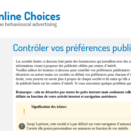
Contrôler vos préférences publi
Les sociétés listées ci-dessous font partie des fournisseurs qui travaillent avec des s
informations visant à proposer des publicités ciblées par centres d’intérêt.
Veuillez utiliser les boutons ci-dessous pour contrôler vos préférences publicitaires
désactiver ou activer toutes ces sociétés ou définir vos préférences pour chacune d’el
droite, vous pourrez en savoir plus à propos de chaque société et du statut qu’elle a
de publicité basée sur les centres d’intérêt. Si vous rencontrez quelque problème que 
Remarque : cela ne désactive pas toutes les pubs internet mais seulement celle
définis en fonction de votre activité internet et navigation antérieure.
Signification des icônes:
Jusqu’à présent, cette société n’a pas diffusé sur votre navigateur d’annonces
l’avenir elle pourra personnaliser ses annonces en fonction de vos intérêts
.