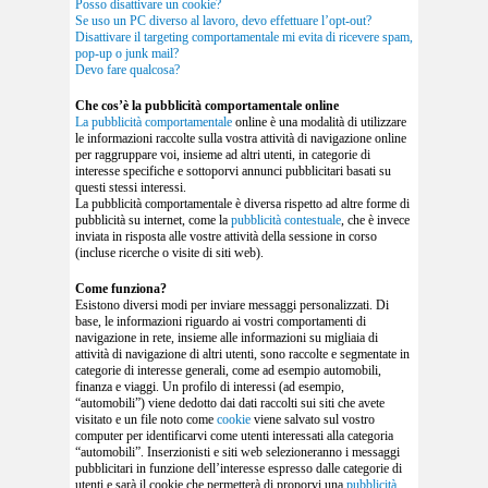
Posso disattivare un cookie?
Se uso un PC diverso al lavoro, devo effettuare l’opt-out?
Disattivare il targeting comportamentale mi evita di ricevere spam,
pop-up o junk mail?
Devo fare qualcosa?
Che cos’è la pubblicità comportamentale online
La
pubblicità comportamentale
online è una modalità di utilizzare
le informazioni raccolte sulla vostra attività di navigazione online
per raggruppare voi, insieme ad altri utenti, in categorie di
interesse specifiche e sottoporvi annunci pubblicitari basati su
questi stessi interessi.
La pubblicità comportamentale è diversa rispetto ad altre forme di
pubblicità su internet, come la
pubblicità contestuale
, che è invece
inviata in risposta alle vostre attività della sessione in corso
(incluse ricerche o visite di siti web).
Come funziona?
Esistono diversi modi per inviare messaggi personalizzati. Di
base, le informazioni riguardo ai vostri comportamenti di
navigazione in rete, insieme alle informazioni su migliaia di
attività di navigazione di altri utenti, sono raccolte e segmentate in
categorie di interesse generali, come ad esempio automobili,
finanza e viaggi. Un profilo di interessi (ad esempio,
“automobili”) viene dedotto dai dati raccolti sui siti che avete
visitato e un file noto come
cookie
viene salvato sul vostro
computer per identificarvi come utenti interessati alla categoria
“automobili”. Inserzionisti e siti web selezioneranno i messaggi
pubblicitari in funzione dell’interesse espresso dalle categorie di
utenti e sarà il cookie che permetterà di proporvi una
pubblicità