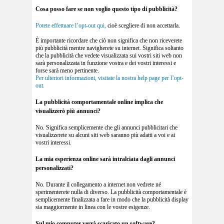
Cosa posso fare se non voglio questo tipo di pubblicità?
Potete effettuare l’opt-out qui,
cioè scegliere di non accettarla.
È importante ricordare che ciò non significa che non riceverete
più pubblicità mentre navigherete su internet. Significa soltanto
che la pubblicità che vedete visualizzata sui vostri siti web non
sarà personalizzata in funzione vostra e dei vostri interessi e
forse sarà meno pertinente.
Per ulteriori informazioni, visitate la nostra help page per l’opt-
out.
La pubblicità comportamentale online implica che
visualizzerò più annunci?
No. Significa semplicemente che gli annunci pubblicitari che
visualizzerete su alcuni siti web saranno più adatti a voi e ai
vostri interessi.
La mia esperienza online sarà intralciata dagli annunci
personalizzati?
No. Durante il collegamento a internet non vedrete né
sperimenterete nulla di diverso. La pubblicità comportamentale è
semplicemente finalizzata a fare in modo che la pubblicità display
sia maggiormente in linea con le vostre esigenze.
Sul mio computer verrà scaricato un software?