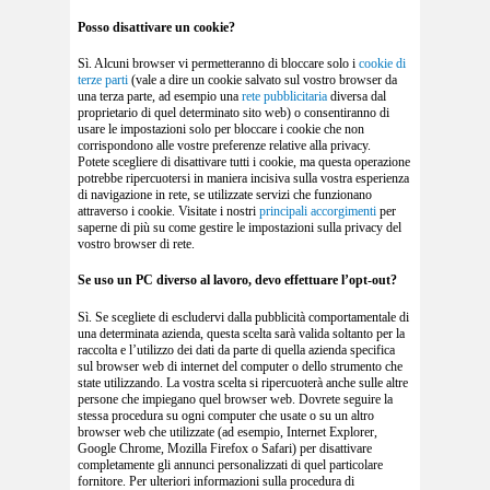
Posso disattivare un cookie?
Sì. Alcuni browser vi permetteranno di bloccare solo i
cookie di
terze parti
(vale a dire un cookie salvato sul vostro browser da
una terza parte, ad esempio una
rete pubblicitaria
diversa dal
proprietario di quel determinato sito web) o consentiranno di
usare le impostazioni solo per bloccare i cookie che non
corrispondono alle vostre preferenze relative alla privacy.
Potete scegliere di disattivare tutti i cookie, ma questa operazione
potrebbe ripercuotersi in maniera incisiva sulla vostra esperienza
di navigazione in rete, se utilizzate servizi che funzionano
attraverso i cookie. Visitate i nostri
principali accorgimenti
per
saperne di più su come gestire le impostazioni sulla privacy del
vostro browser di rete.
Se uso un PC diverso al lavoro, devo effettuare l’opt-out?
Sì. Se scegliete di escludervi dalla pubblicità comportamentale di
una determinata azienda, questa scelta sarà valida soltanto per la
raccolta e l’utilizzo dei dati da parte di quella azienda specifica
sul browser web di internet del computer o dello strumento che
state utilizzando. La vostra scelta si ripercuoterà anche sulle altre
persone che impiegano quel browser web. Dovrete seguire la
stessa procedura su ogni computer che usate o su un altro
browser web che utilizzate (ad esempio, Internet Explorer,
Google Chrome, Mozilla Firefox o Safari) per disattivare
completamente gli annunci personalizzati di quel particolare
fornitore. Per ulteriori informazioni sulla procedura di