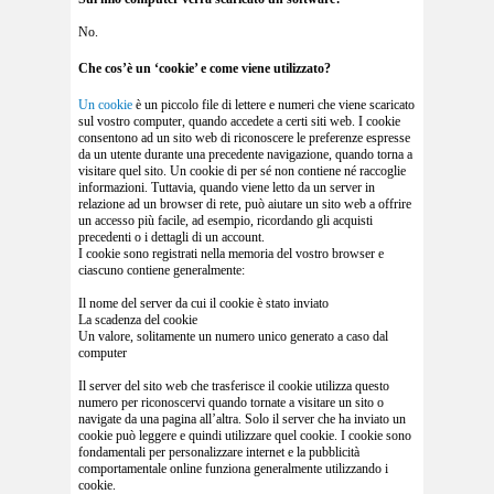
No.
Che cos’è un ‘cookie’ e come viene utilizzato?
Un
cookie
è un piccolo file di lettere e numeri che viene scaricato
sul vostro computer, quando accedete a certi siti web. I cookie
consentono ad un sito web di riconoscere le preferenze espresse
da un utente durante una precedente navigazione, quando torna a
visitare quel sito. Un cookie di per sé non contiene né raccoglie
informazioni. Tuttavia, quando viene letto da un server in
relazione ad un browser di rete, può aiutare un sito web a offrire
un accesso più facile, ad esempio, ricordando gli acquisti
precedenti o i dettagli di un account.
I cookie sono registrati nella memoria del vostro browser e
ciascuno contiene generalmente:
Il nome del server da cui il cookie è stato inviato
La scadenza del cookie
Un valore, solitamente un numero unico generato a caso dal
computer
Il server del sito web che trasferisce il cookie utilizza questo
numero per riconoscervi quando tornate a visitare un sito o
navigate da una pagina all’altra. Solo il server che ha inviato un
cookie può leggere e quindi utilizzare quel cookie. I cookie sono
fondamentali per personalizzare internet e la pubblicità
comportamentale online funziona generalmente utilizzando i
cookie.