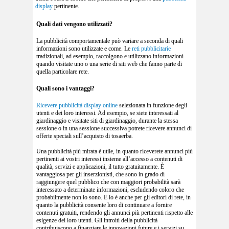
display
pertinente.
Quali dati vengono utilizzati?
La pubblicità comportamentale può variare a seconda di quali
informazioni sono utilizzate e come. Le
reti pubblicitarie
tradizionali, ad esempio, raccolgono e utilizzano informazioni
quando visitate uno o una serie di siti web che fanno parte di
quella particolare rete.
Quali sono i vantaggi?
Ricevere
pubblicità display online
selezionata in funzione degli
utenti e dei loro interessi. Ad esempio, se siete interessati al
giardinaggio e visitate siti di giardinaggio, durante la stessa
sessione o in una sessione successiva potrete ricevere annunci di
offerte speciali sull’acquisto di tosaerba.
Una pubblicità più mirata è utile, in quanto riceverete annunci più
pertinenti ai vostri interessi insieme all’accesso a contenuti di
qualità, servizi e applicazioni, il tutto gratuitamente. È
vantaggiosa per gli inserzionisti, che sono in grado di
raggiungere quel pubblico che con maggiori probabilità sarà
interessato a determinate informazioni, escludendo coloro che
probabilmente non lo sono. E lo è anche per gli editori di rete, in
quanto la pubblicità consente loro di continuare a fornire
contenuti gratuiti, rendendo gli annunci più pertinenti rispetto alle
esigenze dei loro utenti. Gli introiti della pubblicità
contribuiscono a finanziare le innovazioni future e i servizi su