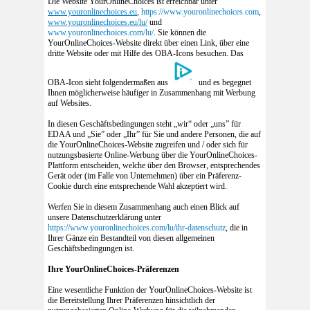
Die Website YourOnlineChoices ist erreichbar unter
www.youronlinechoices.eu
,
https://www.youronlinechoices.com
,
www.youronlinechoices.eu/lu/
und
www.youronlinechoices.com/lu/
. Sie können die
YourOnlineChoices-Website direkt über einen Link, über eine
dritte Website oder mit Hilfe des OBA-Icons besuchen. Das
OBA-Icon sieht folgendermaßen aus
und es begegnet
Ihnen möglicherweise häufiger in Zusammenhang mit Werbung
auf Websites.
In diesen Geschäftsbedingungen steht „wir“ oder „uns” für
EDAA und „Sie” oder „Ihr” für Sie und andere Personen, die auf
die YourOnlineChoices-Website zugreifen und / oder sich für
nutzungsbasierte Online-Werbung über die YourOnlineChoices-
Plattform entscheiden, welche über den Browser, entsprechendes
Gerät oder (im Falle von Unternehmen) über ein Präferenz-
Cookie durch eine entsprechende Wahl akzeptiert wird.
Werfen Sie in diesem Zusammenhang auch einen Blick auf
unsere Datenschutzerklärung unter
https://www.youronlinechoices.com/lu/ihr-datenschutz
, die in
Ihrer Gänze ein Bestandteil von diesen allgemeinen
Geschäftsbedingungen ist.
Ihre YourOnlineChoices-Präferenzen
Eine wesentliche Funktion der YourOnlineChoices-Website ist
die Bereitstellung Ihrer Präferenzen hinsichtlich der