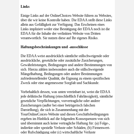
Links
Einige Links auf der OnlineChoices-Website führen zu Websites,
über die wir keine Kontrolle haben. Die EDAA stellt diese Links
allein aus Gefälligkeit zur Verfügung. Das Erscheinen eines
Links impliziert weder eine Bestätigung der EDAA noch ist die
EDAA für die Inhalte der verlinkten Website von Dritten
verantwortlich. Sie nutzen diese auf Ihr eigenes Risiko.
Haftungsbeschränkungen und -ausschlüsse
Die EDAA weist ausdrücklich sämtliche stillschweigende oder
ausdrückliche, gesetzliche oder zusätzliche Zusicherungen,
Gewährleistungen, Bedingungen und andere Bestimmungen von
sich. Hierzu zählen insbesondere auch die stillschweigende
Mängelhaftung, Bedingungen oder andere Bestimmungen
zufriedenstellender Qualität, die Eignung zu einem spezifischen
Zweck oder eine angemessene Sorgfalt und Sachkunde.
Vorbehaltlich dessen, was unten vereinbart ist, weist die EDAA
jede deliktische Haftung (einschließlich Fahrlässigkeit), sämtliche
gesetzliche Verpflichtungen, vorvertragliche oder andere
Zusicherungen (außer bei einer betrügerisch falschen
Darstellung), die sich in Zusammenhang mit der
YourOnlineCoices-Website und diesen Geschäftsbedingungen
ergeben im Hinblick auf die folgenden Konsequenzen von sich
und übernimmt auch keine vertragliche Haftung für: (a) Folge-,
indirekte oder spezielle Verluste oder Schäden, (b) Firmenwert-
oder Rufschädigung oder (c) wirtschaftliche Verluste