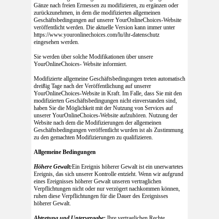
Gänze nach freien Ermessen zu modifizieren, zu ergänzen oder
zurückzunehmen, in dem die modifizierten allgemeinen
Geschäftsbedingungen auf unserer YourOnlineChoices-Website
veröffentlicht werden. Die aktuelle Version kann immer unter
https://www.youronlinechoices.com/lu/ihr-datenschutz
eingesehen werden.
Sie werden über solche Modifikationen über unsere
YourOnlineChoices- Website informiert.
Modifizierte allgemeine Geschäftsbedingungen treten automatisch
dreißig Tage nach der Veröffentlichung auf unserer
YourOnlineChoices-Website in Kraft. Im Falle, dass Sie mit den
modifizierten Geschäftsbedingungen nicht einverstanden sind,
haben Sie die Möglichkeit mit der Nutzung von Services auf
unserer YourOnlineChoices-Website aufzuhören. Nutzung der
Website nach dem die Modifizierungen der allgemeinen
Geschäftsbedingungen veröffentlicht wurden ist als Zustimmung
zu den gemachten Modifizierungen zu qualifizieren.
Allgemeine Bedingungen
Höhere Gewalt:
Ein Ereignis höherer Gewalt ist ein unerwartetes
Ereignis, das sich unserer Kontrolle entzieht. Wenn wir aufgrund
eines Ereignisses höherer Gewalt unseren vertraglichen
Verpflichtungen nicht oder nur verzögert nachkommen können,
ruhen diese Verpflichtungen für die Dauer des Ereignisses
höherer Gewalt.
Abtretung und Untervergabe:
Ihre vertraglichen Rechte