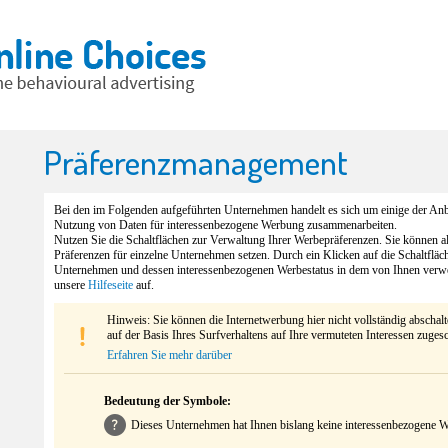
Präferenzmanagement
Bei den im Folgenden aufgeführten Unternehmen handelt es sich um einige der Anbi
Nutzung von Daten für interessenbezogene Werbung zusammenarbeiten.
Nutzen Sie die Schaltflächen zur Verwaltung Ihrer Werbepräferenzen. Sie können 
Präferenzen für einzelne Unternehmen setzen. Durch ein Klicken auf die Schaltfläc
Unternehmen und dessen interessenbezogenen Werbestatus in dem von Ihnen verw
unsere
Hilfeseite
auf.
Hinweis: Sie können die Internetwerbung hier nicht vollständig abschal
auf der Basis Ihres Surfverhaltens auf Ihre vermuteten Interessen zuges
Erfahren Sie mehr darüber
Bedeutung der Symbole:
Dieses Unternehmen hat Ihnen bislang keine interessenbezogene We