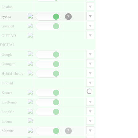
Epsilon
eyeota
Gamned
GIFT AD
DIGITAL
Google
Gumgum
Hybrid Theory
Innovid
Knorex
LiveRamp
LoopMe
Lotame
Magnite