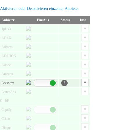
Aktivieren oder Deaktivieren einzelner Anbieter
Anbieter
Ein/Aus
Status
Info
1plusX
ADEX
Adform
ADITION
Adobe
Amazon
Beeswax
Better Ads
GmbH
Captify
Criteo
Disqus