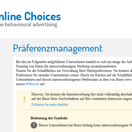
Präferenzmanagement
Bei den im Folgenden aufgeführten Unternehmen handelt es sich um einige der Anbi
Nutzung von Daten für interessenbezogene Werbung zusammenarbeiten.
Nutzen Sie die Schaltflächen zur Verwaltung Ihrer Werbepräferenzen. Sie können 
Präferenzen für einzelne Unternehmen setzen. Durch ein Klicken auf die Schaltfläc
Unternehmen und dessen interessenbezogenen Werbestatus in dem von Ihnen verw
unsere
Hilfeseite
auf.
Hinweis: Sie können die Internetwerbung hier nicht vollständig abschal
auf der Basis Ihres Surfverhaltens auf Ihre vermuteten Interessen zuges
Erfahren Sie mehr darüber
Bedeutung der Symbole:
Dieses Unternehmen hat Ihnen bislang keine interessenbezogene We