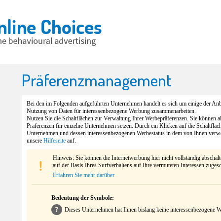
Präferenzmanagement
Bei den im Folgenden aufgeführten Unternehmen handelt es sich um einige der Anbi
Nutzung von Daten für interessenbezogene Werbung zusammenarbeiten.
Nutzen Sie die Schaltflächen zur Verwaltung Ihrer Werbepräferenzen. Sie können 
Präferenzen für einzelne Unternehmen setzen. Durch ein Klicken auf die Schaltfläc
Unternehmen und dessen interessenbezogenen Werbestatus in dem von Ihnen verw
unsere
Hilfeseite
auf.
Hinweis: Sie können die Internetwerbung hier nicht vollständig abschal
auf der Basis Ihres Surfverhaltens auf Ihre vermuteten Interessen zuges
Erfahren Sie mehr darüber
Bedeutung der Symbole:
Dieses Unternehmen hat Ihnen bislang keine interessenbezogene We