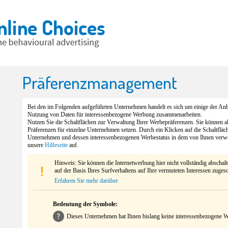
Präferenzmanagement
Bei den im Folgenden aufgeführten Unternehmen handelt es sich um einige der Anbi
Nutzung von Daten für interessenbezogene Werbung zusammenarbeiten.
Nutzen Sie die Schaltflächen zur Verwaltung Ihrer Werbepräferenzen. Sie können 
Präferenzen für einzelne Unternehmen setzen. Durch ein Klicken auf die Schaltfläc
Unternehmen und dessen interessenbezogenen Werbestatus in dem von Ihnen verw
unsere
Hilfeseite
auf.
Hinweis: Sie können die Internetwerbung hier nicht vollständig abschal
auf der Basis Ihres Surfverhaltens auf Ihre vermuteten Interessen zuges
Erfahren Sie mehr darüber
Bedeutung der Symbole:
Dieses Unternehmen hat Ihnen bislang keine interessenbezogene We