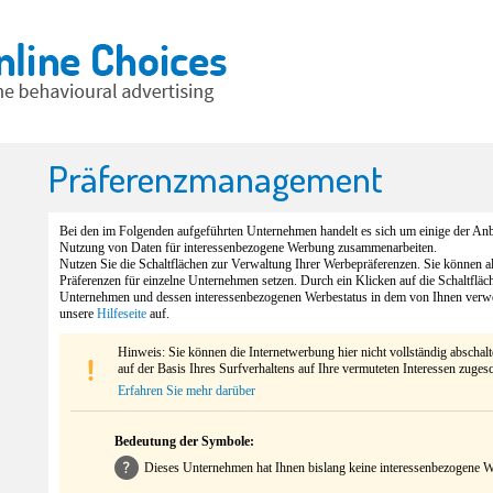
Präferenzmanagement
Bei den im Folgenden aufgeführten Unternehmen handelt es sich um einige der Anbi
Nutzung von Daten für interessenbezogene Werbung zusammenarbeiten.
Nutzen Sie die Schaltflächen zur Verwaltung Ihrer Werbepräferenzen. Sie können 
Präferenzen für einzelne Unternehmen setzen. Durch ein Klicken auf die Schaltfläc
Unternehmen und dessen interessenbezogenen Werbestatus in dem von Ihnen verw
unsere
Hilfeseite
auf.
Hinweis: Sie können die Internetwerbung hier nicht vollständig abschal
auf der Basis Ihres Surfverhaltens auf Ihre vermuteten Interessen zuges
Erfahren Sie mehr darüber
Bedeutung der Symbole:
Dieses Unternehmen hat Ihnen bislang keine interessenbezogene We