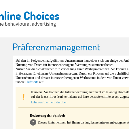
Präferenzmanagement
Bei den im Folgenden aufgeführten Unternehmen handelt es sich um einige der Anbi
Nutzung von Daten für interessenbezogene Werbung zusammenarbeiten.
Nutzen Sie die Schaltflächen zur Verwaltung Ihrer Werbepräferenzen. Sie können 
Präferenzen für einzelne Unternehmen setzen. Durch ein Klicken auf die Schaltfläc
Unternehmen und dessen interessenbezogenen Werbestatus in dem von Ihnen verw
unsere
Hilfeseite
auf.
Hinweis: Sie können die Internetwerbung hier nicht vollständig abschal
auf der Basis Ihres Surfverhaltens auf Ihre vermuteten Interessen zuges
Erfahren Sie mehr darüber
Bedeutung der Symbole:
Dieses Unternehmen hat Ihnen bislang keine interessenbezogene We