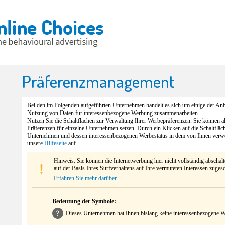
Präferenzmanagement
Bei den im Folgenden aufgeführten Unternehmen handelt es sich um einige der Anbi
Nutzung von Daten für interessenbezogene Werbung zusammenarbeiten.
Nutzen Sie die Schaltflächen zur Verwaltung Ihrer Werbepräferenzen. Sie können 
Präferenzen für einzelne Unternehmen setzen. Durch ein Klicken auf die Schaltfläc
Unternehmen und dessen interessenbezogenen Werbestatus in dem von Ihnen verw
unsere
Hilfeseite
auf.
Hinweis: Sie können die Internetwerbung hier nicht vollständig abschal
auf der Basis Ihres Surfverhaltens auf Ihre vermuteten Interessen zuges
Erfahren Sie mehr darüber
Bedeutung der Symbole:
Dieses Unternehmen hat Ihnen bislang keine interessenbezogene We