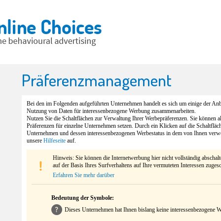
Präferenzmanagement
Bei den im Folgenden aufgeführten Unternehmen handelt es sich um einige der Anbi
Nutzung von Daten für interessenbezogene Werbung zusammenarbeiten.
Nutzen Sie die Schaltflächen zur Verwaltung Ihrer Werbepräferenzen. Sie können 
Präferenzen für einzelne Unternehmen setzen. Durch ein Klicken auf die Schaltfläc
Unternehmen und dessen interessenbezogenen Werbestatus in dem von Ihnen verw
unsere
Hilfeseite
auf.
Hinweis: Sie können die Internetwerbung hier nicht vollständig abschal
auf der Basis Ihres Surfverhaltens auf Ihre vermuteten Interessen zuges
Erfahren Sie mehr darüber
Bedeutung der Symbole:
Dieses Unternehmen hat Ihnen bislang keine interessenbezogene We