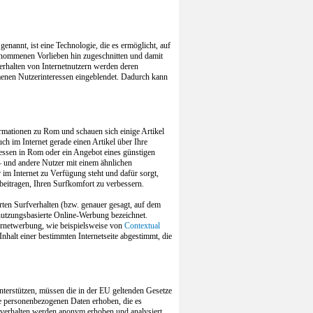
 genannt, ist eine Technologie, die es ermöglicht, auf
enommenen Vorlieben hin zugeschnitten und damit
erhalten von Internetnutzern werden deren
nen Nutzerinteressen eingeblendet. Dadurch kann
mationen zu Rom und schauen sich einige Artikel
 im Internet gerade einen Artikel über Ihre
dessen in Rom oder ein Angebot eines günstigen
 – und andere Nutzer mit einem ähnlichen
 im Internet zu Verfügung steht und dafür sorgt,
 beitragen, Ihren Surfkomfort zu verbessern.
ten Surfverhalten (bzw. genauer gesagt, auf dem
nutzungsbasierte Online-Werbung bezeichnet.
ernetwerbung, wie beispielsweise von
Contextual
halt einer bestimmten Internetseite abgestimmt, die
nterstützen, müssen die in der EU geltenden Gesetze
ne personenbezogenen Daten erhoben, die es
urfverhalten werden anonym erhoben und analysiert.