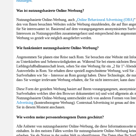
einzulegen
.
Was ist nutzungsbasierte Online-Werbung?
Nutzungsbasierte Online-Werbung, auch „
Online Behavioural Advertising (OBA)
“
den von Ihnen besuchten Websites solche Werbung einzublenden, die auf Ihre ang
für Sie interessanter ist. Basierend auf dem vorangegangenen anonymisierten Surfv
Interessen zu Nutzungsprofilen zusammengefasst und entsprechend den angenomme
Werbung so gezielt wie möglich ausgeliefert werden.
Wie funktioniert nutzungsbasierte Online-Werbung?
Angenommen Sie planen eine Reise nach Rom. Sie besuchen eine Website mit Infor
zu Unterkünften und Sehenswürdigkeiten an. Während Sie bei einem nächsten Besuch
Lieblingsfußballmannschaft lesen, sehen Sie eine Werbung für ein „2 für 1“-Aben
Autoverleihs in Rom. Sie erhalten diese speziell zugeschnittene Werbung, weil Sie
Surfverhalten wie Sie – Interesse an Rom gezeigt haben. Diese Technologie, die nur
dass Sie weniger irrelevante Werbung erhalten, die Sie nicht interessiert, kann dazu
Diese Form der gezielten Werbung basiert auf Ihrem vorangegangenen, anonymisier
Surfverhalten welches über den Browser dokumentiert ist) und wird allgemein als 
Nutzungsbasierte Online-Werbung unterscheidet sich von anderen Formen von Int
Advertising
(kontextbezogene Werbung). Contextual Advertising ist genau auf den In
Sie in diesem Moment anschauen.
Wie werden meine personenbezogenen Daten geschützt?
Alle Anbieter von nutzungsbasierter Online-Werbung, die diese Informationsseite u
einhalten. In den meisten Fällen werden für nutzungsbasierte Online-Werbung kei
erlauben, Sie als Nutzer in der realen Welt zu identifizieren. Die Daten über Ihr S