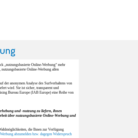
bung
ruck „nutzungsbasierte Online-Werbung“ mehr
t, nutzungsbasierte Online-Werbung allen
 auf der anonymen Analyse des Surfverhaltens von
fert wird. Sie ist sicher, transparent und
rtising Bureau Europe (IAB Europe) eine Reihe von
erhebung und -nutzung zu liefern, ihnen
arbeit über nutzungsbasierte Online-Werbung und
 Wahlmöglichkeiten, die Ihnen zur Verfügung
ne-Werbung abzumelden bzw. dagegen Widerspruch