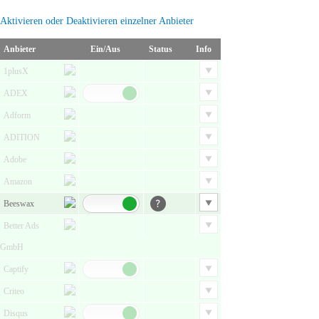
Aktivieren oder Deaktivieren einzelner Anbieter
Anbieter
Ein/Aus
Status
Info
1plusX
ADEX
Adform
ADITION
Adobe
Amazon
Beeswax
Better Ads
GmbH
Captify
Criteo
Disqus