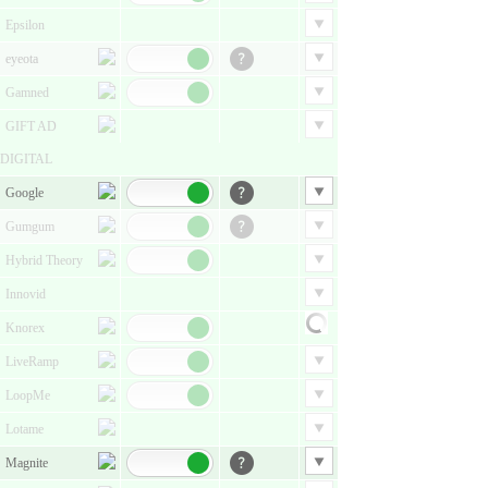
Epsilon
eyeota
Gamned
GIFT AD
DIGITAL
Google
Gumgum
Hybrid Theory
Innovid
Knorex
LiveRamp
LoopMe
Lotame
Magnite