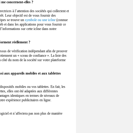
 me concernent-elles ?
ectrices à l’attention des sociétés qui collectent et
rêt. Leur objectif est de vous fournir des
cipes se trouve un
symbole ou une icône
(connue
eb et dans les applications pour vous fournir ce
d’informations sur cette icône dans notre
nforment réellement ?
ssus de vérification indépendant afin de prouver
tiennent un « sceau de confiance ». La liste des
à côté du nom de la société sur votre plateforme
i aux appareils mobiles et aux tablettes
positifs mobiles ou vos tablettes. En fait, les
tes, elles ont été adaptées aux différentes
antages identiques en termes de niveaux de
tre expérience publicitaires en ligne.
ogiciel et n’affectera pas non plus de manière