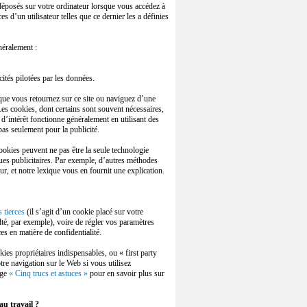
s déposés sur votre ordinateur lorsque vous accédez à
s d’un utilisateur telles que ce dernier les a définies
néralement :
ités pilotées par les données.
sque vous retournez sur ce site ou naviguez d’une
. Les cookies, dont certains sont souvent nécessaires,
s d’intérêt fonctionne généralement en utilisant des
 pas seulement pour la publicité.
ookies peuvent ne pas être la seule technologie
iques publicitaires. Par exemple, d’autres méthodes
eur, et notre lexique vous en fournit une explication.
 tierces
(il s’agit d’un cookie placé sur votre
lté, par exemple), voire de régler vos paramètres
s en matière de confidentialité.
ies propriétaires indispensables, ou « first party
tre navigation sur le Web si vous utilisez
age
« Cinq trucs et astuces »
pour en savoir plus sur
 au travail ?