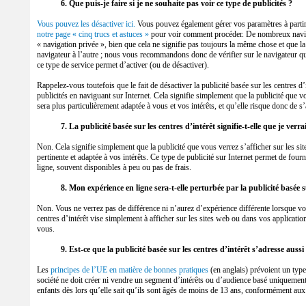
6. Que puis-je faire si je ne souhaite pas voir ce type de publicités ?
Vous pouvez les désactiver ici.
Vous pouvez également gérer vos paramètres à partir
notre page « cinq trucs et astuces »
pour voir comment procéder. De nombreux navi
« navigation privée », bien que cela ne signifie pas toujours la même chose et que l
navigateur à l’autre ; nous vous recommandons donc de vérifier sur le navigateur que
ce type de service permet d’activer (ou de désactiver).
Rappelez-vous toutefois que le fait de désactiver la publicité basée sur les centres d
publicités en naviguant sur Internet. Cela signifie simplement que la publicité que v
sera plus particulièrement adaptée à vous et vos intérêts, et qu’elle risque donc de s
7. La publicité basée sur les centres d’intérêt signifie-t-elle que je verra
Non. Cela signifie simplement que la publicité que vous verrez s’afficher sur les s
pertinente et adaptée à vos intérêts. Ce type de publicité sur Internet permet de four
ligne, souvent disponibles à peu ou pas de frais.
8. Mon expérience en ligne sera-t-elle perturbée par la publicité basée s
Non. Vous ne verrez pas de différence ni n’aurez d’expérience différente lorsque vou
centres d’intérêt vise simplement à afficher sur les sites web ou dans vos applicatio
vous.
9. Est-ce que la publicité basée sur les centres d’intérêt s’adresse auss
Les
principes de l’UE en matière de bonnes pratiques
(en anglais) prévoient un typ
société ne doit créer ni vendre un segment d’intérêts ou d’audience basé uniquement
enfants dès lors qu’elle sait qu’ils sont âgés de moins de 13 ans, conformément a