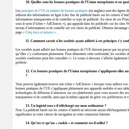
10. Quelles sont les bonnes pratiques de l’Union européenne et en quoi
Les
principes de l’UE en matière de bonnes pratiques
(en anglais) sont des lignes dir
utilisent des informations en ligne à des fins de publicité basée sur les centres d’inté
informations transparentes et de contrôler ce type de publicité. Au cœur de ces Prin
sous le nom d’icône « AdChoices »), qui apparaît dans les publicités sur les sites W
niveau d’informations et de contrôle sur vos choix de publicité. Obtenez davantage 
page
« Cinq trucs et astuces »
.
11. Comment savoir si les sociétés ayant adhéré à ces principes s’y co
Les sociétés ayant adhéré aux bonnes pratiques de l’UE doivent passer par un proce
qu’elles s’y conforment pleinement. Pour démontrer cette conformité, les sociétés ob
sociétés conformes peut être consultée
ici
. Le sceau ci-dessous s’affiche également 
préférée.
12. Ces bonnes pratiques de l’Union européenne s’appliquent-elles auss
?
Vous pouvez également trouver une icône « AdChoices » lorsque vous utilisez vos dis
bonnes pratiques de l’UE s’appliquant pleinement aux appareils mobiles et aux tablet
technologies de diffusion d’annonces sur ces plateformes pour vous assurer des av
transparence et de contrôle, ainsi que la même capacité de gérer vos préférences et vo
13. Un logiciel sera-t-il téléchargé sur mon ordinateur ?
Non. La publicité basée sur les centres d’intérêt ne nécessite aucun téléchargement l
significative ni votre vitesse de navigation ni votre connexion Internet.
14. Qu’est-ce qu’un « cookie » et comment est-il utilisé ?