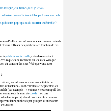
 lorsque je le ferme (ou si je le fais
 ordinateur, cela affectera-t-il les performances de la
s publicités pop-ups ou du courrier indésirable ?
nière d’utiliser les informations sur votre activité de
 et vous diffuser des publicités en fonction de ces
ue la
publicité contextuelle
, cette dernière étant
s vos requêtes de recherche ou les sites Web que
nction du contenu des sites Web que vous avez
e ?
u départ, les informations sur vos activités de
tres utilisateurs – sont collectées et segmentées en
intérêt (par exemple – « voitures ») est extrapolé des
chier connu sous le nom de
cookie
– ou une
 ordinateur/appareil, afin de vous identifier comme
apteront leurs publicités par groupes d’utilisateurs
y
pertinentes.