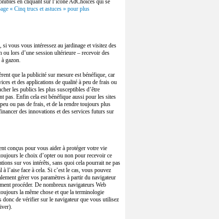
sponibles en cliquant sur l’icône AdChoices qui se
age « Cinq trucs et astuces » pour plus
 si vous vous intéressez au jardinage et visitez des
 ou lors d’une session ultérieure – recevoir des
s à gazon.
rent que la publicité sur mesure est bénéfique, car
ices et des applications de qualité à peu de frais ou
cher les publics les plus susceptibles d’être
t pas. Enfin cela est bénéfique aussi pour les sites
peu ou pas de frais, et de la rendre toujours plus
 financer des innovations et des services futurs sur
ent conçus pour vous aider à protéger votre vie
toujours le choix d’opter ou non pour recevoir ce
tions sur vos intérêts, sans quoi cela pourrait ne pas
à l’aise face à cela. Si c’est le cas, vous pouvez
lement gérer vos paramètres à partir du navigateur
ment procéder. De nombreux navigateurs Web
toujours la même chose et que la terminologie
donc de vérifier sur le navigateur que vous utilisez
iver).