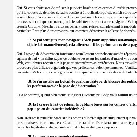
Oui. Si vous choisissez de refuser la publicité basée sur les centres d’intérêt prove
qu’à la collecte de données de ladite société et à l’utilisation qu’elle en fait sur le n
vous utilisez. Par conséquent, cela affectera également les autres personnes qui uti
processus sur chaque ordinateur, mobile, tablette ou sur tout autre navigateur Web q
Google Chrome, Mozilla Firefox ou Safari), pour refuser complètement la publicité b
particulier. Pour plus d’informations sur comment désactiver la collecte de données, 
17. Si j’ai configuré mon navigateur Web pour supprimer automatiquem
si je le fais manuellement), cela affectera-t-il les performances de la pa
Oui. La page de désactivation fonctionne actuellement pour chaque société répertorié
signifie de fait « ne diffusez pas de publicité basée sur les centres d’intérêt ». Si 
Web, vous devrez revenir sur la page où paramétrer vos préférences. Nous travaillon
procédure plus efficace et garantir que vos préférences soient permanentes. Veuillez
navigateur Web vous permet également d’indiquer vos préférences de confidentialité
18. Si j’ai installé un logiciel de confidentialité ou de blocage des publi
les performances de la page de désactivation ?
Cela se pourrait, quand bien même le logiciel lui-même peut déjà vous fournir un niv
19. Est-ce que le fait de refuser la publicité basée sur les centres d’in
pop-ups ou du courrier indésirable ?
Non. Refuser la publicité basée sur les centres d’intérêt signifie uniquement que vou
personnalisées de cette manière. Cela n’affectera ni ne désactivera aucun autre type pa
contextuelle, aléatoire, de courriels ou d’affichages de type « pop-up ».
20. Où puis-je en apprendre davantage ?