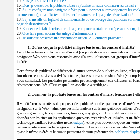
15.
Puis-je désactiver un cookie ?
16.
Dois-je désactiver la publicité ciblée si j’utilise un autre ordinateur au travail ?
17.
Si j’ai configuré mon navigateur Web pour supprimer automatiquement les cookies
manuellement), cela affectera-t-il les performances de la page de désactivation ?
18.
Si j’ai installé un logiciel de confidentialité ou de blocage des publicités sur mon
page de désactivation ?
19.
Est-ce que le fait de refuser le ciblage comportemental me protégera du spam, de
20.
Que faire pour obtenir davantage d’informations ?
21.
Je souhaite présenter une réclamation officielle. Comment procéder ?
1. Qu’est-ce que la publicité en ligne basée sur les centres d’intérêt?
La publicité basée sur les centres d’intérêt (ou publicité comportementale) est une ma
navigation Web pour vous rassembler avec d’autres utilisateurs par groupes d’intérêt
intérêts.
Cette forme de publicité se différencie d’autres formes de publicité en ligne, telles q
fournie en réponse à vos activités actuelles, basées sur vos sessions Web (y compri
vous consultez). Les publicités pertinentes peuvent également être diffusées en fo
récemment consultés. C’est ce que l’on appelle le « reciblage ».
2. Comment la publicité basée sur les centres d’intérêt fonctionne-t-ell
Il y a différentes manières de proposer des publicités ciblées par centres d’intérêt. A
navigation sur le Web – ainsi que des informations sur la navigation de milliers d’au
groupes généraux, tels que voitures, finances, voyages, etc. Un profil par centres d’
données sur les sites ou les applications que vous avez visités et utilisées, et un fi
technologie similaire (consultez notre
lexique
), est le plus souvent déposé sur votre
personne intéressée par la catégorie « voitures ». Les annonceurs et les sites Web ad
ayant le même intérêt, et le cookie permettra de vous présenter des
publicités displa