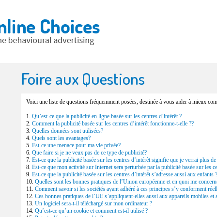
Foire aux Questions
Voici une liste de questions fréquemment posées, destinée à vous aider à mieux com
1.
Qu’est-ce que la publicité en ligne basée sur les centres d’intérêt ?
2.
Comment la publicité basée sur les centres d’intérêt fonctionne-t-elle ??
3.
Quelles données sont utilisées?
4.
Quels sont les avantages?
5.
Est-ce une menace pour ma vie privée?
6.
Que faire si je ne veux pas de ce type de publicité?
7.
Est-ce que la publicité basée sur les centres d’intérêt signifie que je verrai plus de
8.
Est-ce que mon activité sur Internet sera perturbée par la publicité basée sur les ce
9.
Est-ce que la publicité basée sur les centres d’intérêt s’adresse aussi aux enfants 
10.
Quelles sont les bonnes pratiques de l’Union européenne et en quoi me concerne
11.
Comment savoir si les sociétés ayant adhéré à ces principes s’y conforment réel
12.
Ces bonnes pratiques de l’UE s’appliquent-elles aussi aux appareils mobiles et a
13.
Un logiciel sera-t-il téléchargé sur mon ordinateur ?
14.
Qu’est-ce qu’un cookie et comment est-il utilisé ?