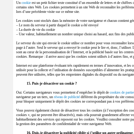
Un
cookie
est un petit fichier texte constitué d’un ensemble de lettres et de chiffre
certains sites Web. Les cookies permettent à un site Web de reconnaître les préférence
lors d’une précédente visite sur ce même site.
Les cookies sont stockés dans la mémoire de votre navigateur et chacun contient gé
– Le nom du serveur à partir duquel le cookie a été envoyé
– La durée de vie du cookie
– Une valeur, habituellement un nombre unique choisi au hasard, aux fins des public
Le serveur du site qui envoie le cookie utilise ce nombre pour vous reconnaître lor
page à l’autre. Seul le serveur qui a envoyé le cookie peut le lire et, donc, l’utiliser
sont au cœur de la personnalisation de l’Internet, et la publicité basée sur les centre
cookies. Remarque : il arrive aussi que les cookies soient utilisés à d’autres fins, et
Internet est une plateforme évoluant très rapidement en termes d’innovation, et les c
utilisée pour la collecte et l’utilisation de données susceptibles d’alimenter les prat
peuvent être utilisées, telles que les empreintes digitales du dispositif ou du navigat
15. Puis-je désactiver un cookie ?
Oui. Certains navigateurs vous permettent d’empêcher le dépôt de
cookies de parties
navigateur par un tiers, un
réseau de publicité
différent du propriétaire du site consu
pour bloquer uniquement le dépôt des cookies ne correspondant pas à vos préférence
Vous pouvez également choisir de désactiver tous les cookies (à l’exception des cook
cookies », qui ne peuvent être désactivés), mais cela pourrait grandement affecter vo
habituellement des services qui reposent sur les cookies. Veuillez consulter notre p
la gestion des paramètres de confidentialité de votre navigateur Web.
16. Dois-je désactiver la publicité ciblée si j’utilise un autre ordinateur