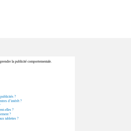
prendre la publicité comportementale.
 publicités ?
ntres d’intérêt ?
?
nt-elles ?
lement ?
ux tablettes ?