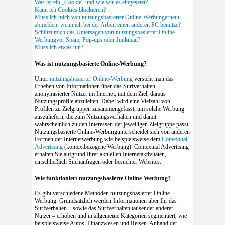
Was ist ein „Cookie“ und wie wir es eingesetzt?
Kann ich Cookies blockieren?
Muss ich mich von nutzungsbasierter Online-Werbungerneut
abmelden, wenn ich bei der Arbeit einen anderen PC benutze?
Schützt mich das Untersagen von nutzungsbasierter Online-
Werbungvor Spam, Pop-ups oder Junkmail?
Muss ich etwas tun?
Was ist nutzungsbasierte Online-Werbung?
Unter
nutzungsbasierter Online-Werbung
versteht man das
Erheben von Informationen über das Surfverhalten
anonymisierter Nutzer im Internet, mit dem Ziel, daraus
Nutzungsprofile abzuleiten. Dabei wird eine Vielzahl von
Profilen zu Zielgruppen zusammengefasst, um solche Werbung
auszuliefern, die zum Nutzungsverhalten und damit
wahrscheinlich zu den Interessen der jeweiligen Zielgruppe passt.
Nutzungsbasierte Online-Werbungunterscheidet sich von anderen
Formen der Internetwerbung wie beispielsweise dem
Contextual
Advertising
(kontextbezogene Werbung). Contextual Advertising
erhalten Sie aufgrund Ihrer aktuellen Internetaktivitäten,
einschließlich Suchanfragen oder besuchter Websites.
Wie funktioniert nutzungsbasierte Online-Werbung?
Es gibt verschiedene Methoden nutzungsbasierter Online-
Werbung. Grundsätzlich werden Informationen über Ihr das
Surfverhalten – sowie das Surfverhalten tausender anderer
Nutzer – erhoben und in allgemeine Kategorien segmentiert, wie
beispielsweise Autos, Finanzwesen und Reisen. Anhand der